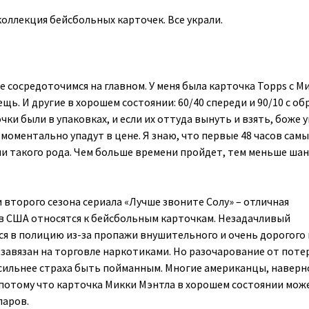
коллекция бейсбольных карточек. Все украли.
те сосредоточимся на главном. У меня была карточка Topps с М
щь. И другие в хорошем состоянии: 60/40 спереди и 90/10 с о
чки были в упаковках, и если их оттуда вынуть и взять, боже у
моментально упадут в цене. Я знаю, что первые 48 часов сам
и такого рода. Чем больше времени пройдет, тем меньше шан
 второго сезона сериала «Лучше звоните Солу» – отличная
 в США относятся к бейсбольным карточкам. Незадачливый
я в полицию из-за пропажи внушительного и очень дорогого 
л завязан на торговле наркотиками. Но разочарование от поте
сильнее страха быть пойманным. Многие американцы, наверн
, потому что карточка Микки Мэнтла в хорошем состоянии мож
ларов.