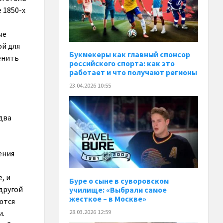
 1850-х
ые
ой для
Букмекеры как главный спонсор
енить
российского спорта: как это
работает и что получают регионы
23.04.2026 10:55
 два
ения
, и
Буре о сыне в суворовском
другой
училище: «Выбрали самое
жесткое – в Москве»
ются
и.
28.03.2026 12:59