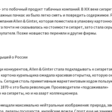
 это побочный продукт табачных компаний. В XIX веке сигар
мажных пачках: их было легко смять и повредить содержимое.
пания Allen & Ginter, которая поместила в упаковку картонн
а почти не сказывалась на стоимости сигарет, зато стала се
упателя. Позже новшество переняли и другие фирмы.
дышей о России
 конкурентов, Allen & Ginter стала подкладывать к сигаретам
о картона курильщика ожидала красивая открытка, которую о
ть. Сегодня столь примитивным маркетинговым ходом пользу
 1870-х это была революция. Производители «подсаживали»
на сигареты, но и на азарт коллекционера.
омещали максимально нейтральные изображения: природа, зв
ра, лидеры государств, индейские вожди. Спорт еще не занима