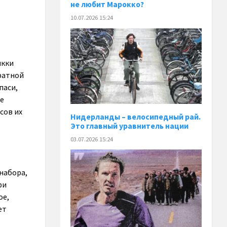
не любит Марокко?
10.07.2026 15:24
икки
братной
паси,
ые
сов их
Нидерланды – велосипедный рай.
Это главный уравнитель нации
03.07.2026 15:24
набора,
ри
ое,
ет