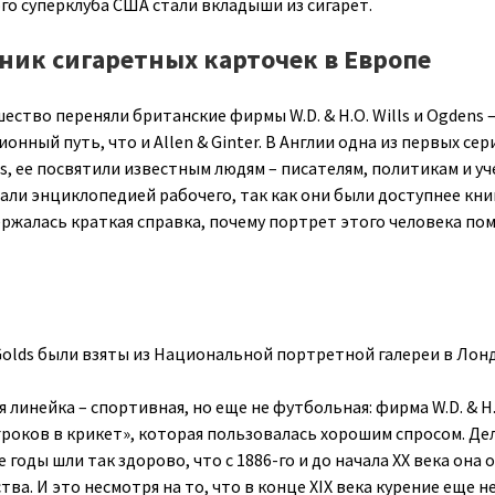
го суперклуба США стали вкладыши из сигарет.
дник сигаретных карточек в Европе
шество переняли британские фирмы W.D. & H.O. Wills и Ogdens 
нный путь, что и Allen & Ginter. В Англии одна из первых сер
s, ее посвятили известным людям – писателям, политикам и уч
ли энциклопедией рабочего, так как они были доступнее книг
ржалась краткая справка, почему портрет этого человека по
Golds были взяты из Национальной портретной галереи в Лон
я линейка – спортивная, но еще не футбольная: фирма W.D. & H.
гроков в крикет», которая пользовалась хорошим спросом. Де
 годы шли так здорово, что с 1886-го и до начала XX века она
ва. И это несмотря на то, что в конце XIX века курение еще н