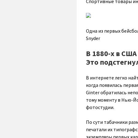
Спортивные товары инт
Одна из первых бейсбо
Snyder
В 1880-х в СШ
Это подстегну
В интернете легко най
когда появилась первая
Ginter обратилась непо
тому моменту в Нью-Йо
фотостудии.
По сути табачники раз
печатали их типографс
экземпляры первых кар