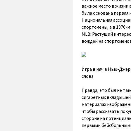
важное место в жизни а
была основана первая 
Национальная ассоциац
спортсмены, а в 1876-м
MLB. Растущий интерес
вождей на спортсменов
Игра в мяч в Нью-Джерс
слова
Правда, это был не та
сигаретных вкладышей 
материалах изображени
чтобы рассказать поку
стороне на потенциаль
первыми бейсбольными 