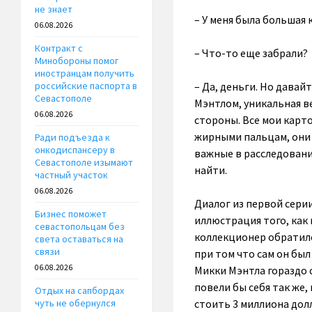
не знает
– У меня была большая 
06.08.2026
Контракт с
– Что-то еще забрали?
Минобороны помог
иностранцам получить
– Да, деньги. Но давай
российские паспорта в
Севастополе
Мэнтлом, уникальная ве
06.08.2026
стороны. Все мои карто
жирными пальцам, они 
Ради подъезда к
онкодиспансеру в
важные в расследовани
Севастополе изымают
найти.
частный участок
06.08.2026
Диалог из первой серии
Бизнес поможет
иллюстрация того, как
севастопольцам без
коллекционер обратилс
света оставаться на
связи
при том что сам он бы
06.08.2026
Микки Мэнтла гораздо 
повели бы себя так же
Отдых на сапбордах
стоить 3 миллиона дол
чуть не обернулся