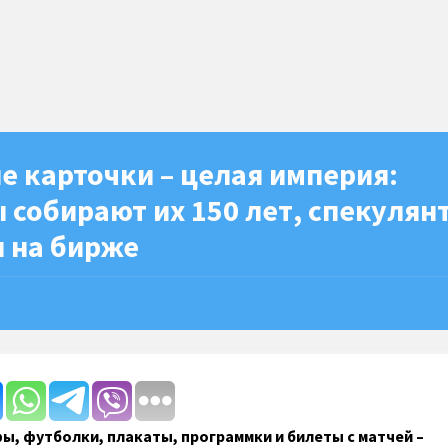
 карточки – целая империя:
собирают их 150 лет, спекулян
и на бирже
фы, футболки, плакаты, программки и билеты с матчей –