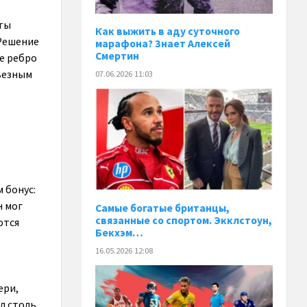
еты
Как выжить в аду суточного
 Решение
марафона? Знает Алексей
Смертин
ое ребро
рьезным
07.06.2026 11:03
 бонус:
н мог
Самые богатые британцы,
связанные со спортом. Экклстоун,
ются
Бекхэм…
16.05.2026 12:08
ери,
л столь