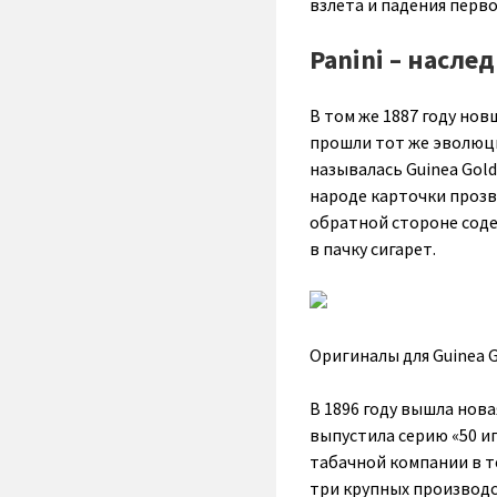
взлета и падения перво
Panini – насле
В том же 1887 году нов
прошли тот же эволюцио
называлась Guinea Gold
народе карточки прозва
обратной стороне соде
в пачку сигарет.
Оригиналы для Guinea 
В 1896 году вышла нова
выпустила серию «50 и
табачной компании в те
три крупных производст