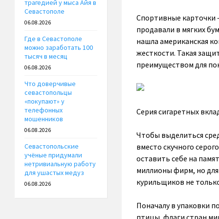
трагедией у мыса Айя в
Севастополе
Спортивные карточки –
06.08.2026
продавали в мягких бу
Где в Севастополе
нашла американская ком
можно заработать 100
жесткости. Такая защит
тысяч в месяц
преимуществом для пок
06.08.2026
Что доверчивые
севастопольцы
«покупают» у
телефонных
Серия сигаретных вкла
мошенников
06.08.2026
Чтобы выделиться среди
вместо скучного серог
Севастопольские
учёные придумали
оставить себе на памя
нетривиальную работу
миллионы фирм, но для
для ушастых медуз
курильщиков не только 
06.08.2026
Поначалу в упаковки п
птицы, флаги стран ми