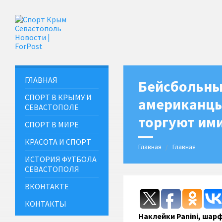
ГЛАВНАЯ
Бейсбольные
СПОРТ В КРЫМУ И
американцы 
СЕВАСТОПОЛЕ
торгуют им
СПОРТ В МИРЕ
КРАСОТА И СПОРТ
Главная
Главная
ИСТОРИЯ ФУТБОЛА
СЕВАСТОПОЛЯ
ВКОНТАКТЕ
КОНТАКТЫ
Наклейки Panini, шар