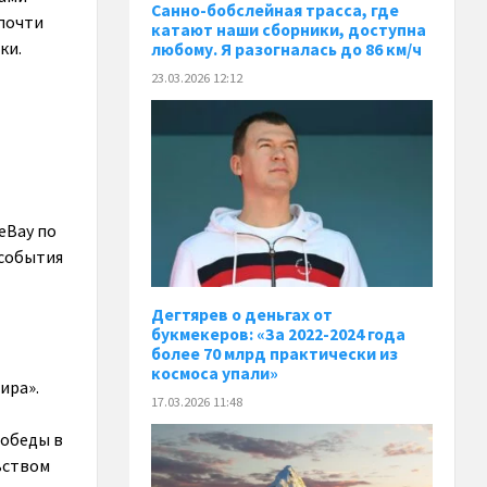
Санно-бобслейная трасса, где
 почти
катают наши сборники, доступна
ки.
любому. Я разогналась до 86 км/ч
23.03.2026 12:12
eBay по
 события
Дегтярев о деньгах от
букмекеров: «За 2022-2024 года
более 70 млрд практически из
космоса упали»
ира».
17.03.2026 11:48
победы в
ьством