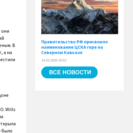
– они
ий
Правительство РФ присвоило
еным. В
наименование ЦСКА горе на
, а на
Северном Кавказе
местили
14.02.2026 10:52
доне
O. Wills
ла
 открыла
е было