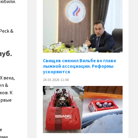
любили.
Peck &
луб.
Свищев сменил Вяльбе во главе
лыжной ассоциации. Реформы
ускоряются
X века,
24.03.2026 11:48
en &
ков. К
ервые
е
сами