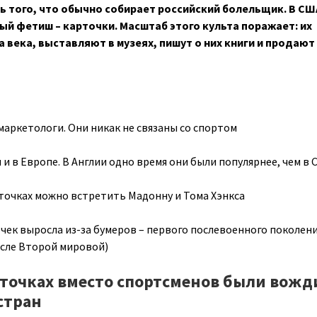
 того, что обычно собирает российский болельщик. В СШ
й фетиш – карточки. Масштаб этого культа поражает: их
 века, выставляют в музеях, пишут о них книги и продают
аркетологи. Они никак не связаны со спортом
и в Европе. В Англии одно время они были популярнее, чем в
точках можно встретить Мадонну и Тома Хэнкса
ек выросла из-за бумеров – первого послевоенного поколени
осле Второй мировой)
рточках вместо спортсменов были вожд
стран