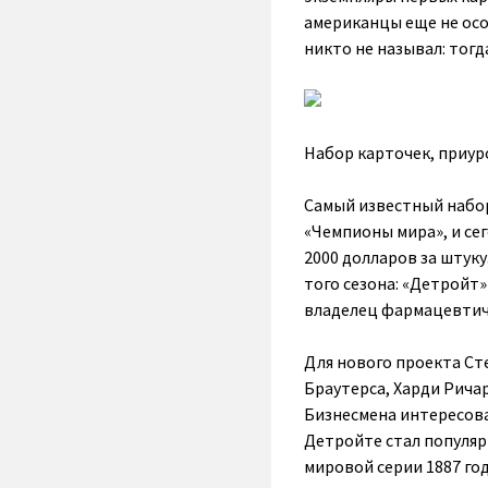
американцы еще не осо
никто не называл: тог
Набор карточек, приуро
Самый известный набор
«Чемпионы мира», и се
2000 долларов за штук
того сезона: «Детройт»
владелец фармацевтич
Для нового проекта Ст
Браутерса, Харди Ричар
Бизнесмена интересова
Детройте стал популярн
мировой серии 1887 го