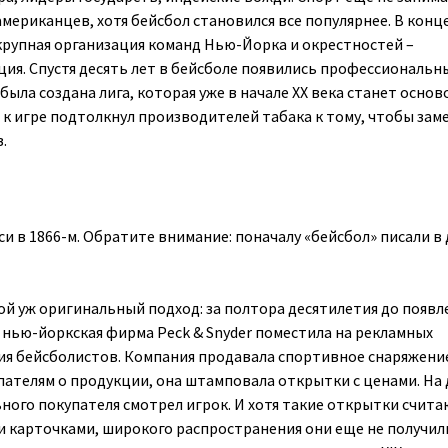
мериканцев, хотя бейсбол становился все популярнее. В конце
крупная организация команд Нью-Йорка и окрестностей –
ия. Спустя десять лет в бейсболе появились профессиональн
 была создана лига, которая уже в начале XX века станет основ
 к игре подтолкнул производителей табака к тому, чтобы зам
.
и в 1866-м. Обратите внимание: поначалу «бейсбол» писали в
кой уж оригинальный подход: за полтора десятилетия до появл
нью-йоркская фирма Peck & Snyder поместила на рекламных
я бейсболистов. Компания продавала спортивное снаряжение
пателям о продукции, она штамповала открытки с ценами. На 
ного покупателя смотрел игрок. И хотя такие открытки счита
карточками, широкого распространения они еще не получил