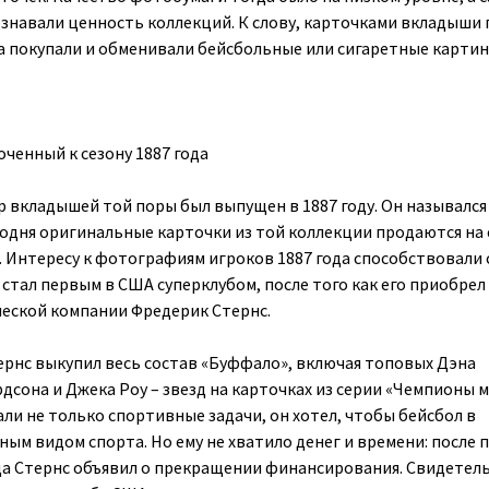
знавали ценность коллекций. К слову, карточками вкладыши
да покупали и обменивали бейсбольные или сигаретные картин
ченный к сезону 1887 года
 вкладышей той поры был выпущен в 1887 году. Он назывался
годня оригинальные карточки из той коллекции продаются на 
у. Интересу к фотографиям игроков 1887 года способствовали
 стал первым в США суперклубом, после того как его приобрел
еской компании Фредерик Стернс.
ернс выкупил весь состав «Буффало», включая топовых Дэна
дсона и Джека Роу – звезд на карточках из серии «Чемпионы м
ли не только спортивные задачи, он хотел, чтобы бейсбол в
ым видом спорта. Но ему не хватило денег и времени: после 
да Стернс объявил о прекращении финансирования. Свидетел