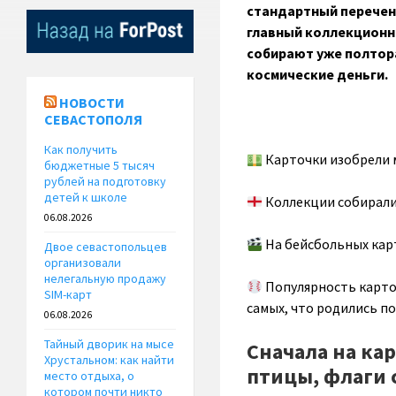
стандартный перечень
главный коллекционны
собирают уже полтора
космические деньги.
НОВОСТИ
СЕВАСТОПОЛЯ
Как получить
Карточки изобрели м
бюджетные 5 тысяч
рублей на подготовку
детей к школе
Коллекции собирали 
06.08.2026
На бейсбольных кар
Двое севастопольцев
организовали
нелегальную продажу
Популярность карточ
SIM-карт
самых, что родились п
06.08.2026
Тайный дворик на мысе
Сначала на ка
Хрустальном: как найти
птицы, флаги 
место отдыха, о
котором почти никто