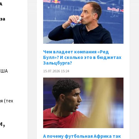
А
 за
Чем владеет компания «Ред
Булл»? И сколько это в бюджетах
Зальцбурга?
 США
15.07.2026 15:24
я (тех
и,
А почему футбольная Африка так