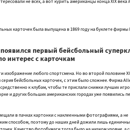
ересовали не всех, а вот курить американцы конца XIX века 
льных карточек была выпущена в 1869 году на буклете фирмы 
А появился первый бейсбольный суперк
ло интерес с карточкам
ти изображение любого спортсмена. Но во второй половине XI
 серия бейсбольных карточек, с этим было сложнее. Фирма All
средственно к клубам, чтобы те прислали снимки лучших игро
рке и других больших американских городах уже появились п
мещали в пачках картонки с наклеенными фотографиями, а не
ким способом, поэтому до наших дней дожили лишь единичны
точек. Качество фотобумаги тогда было на низком уровне, а 