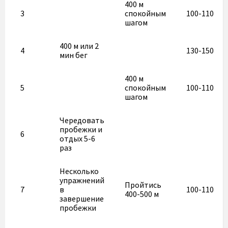
400 м
3
спокойным
100-110
шагом
400 м или 2
4
130-150
мин бег
400 м
5
спокойным
100-110
шагом
Чередовать
пробежки и
6
отдых 5-6
раз
Несколько
упражнений
Пройтись
7
в
100-110
400-500 м
завершение
пробежки