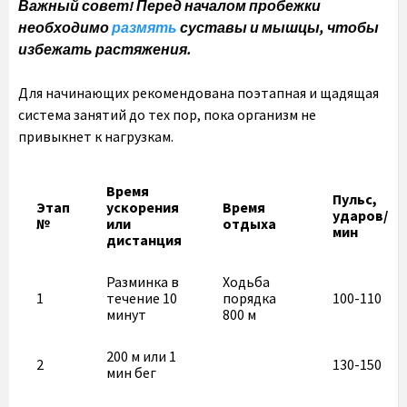
Важный совет! Перед началом пробежки
необходимо
размять
суставы и мышцы, чтобы
избежать растяжения.
Для начинающих рекомендована поэтапная и щадящая
система занятий до тех пор, пока организм не
привыкнет к нагрузкам.
Время
Пульс,
Этап
ускорения
Время
ударов/
№
или
отдыха
мин
дистанция
Разминка в
Ходьба
1
течение 10
порядка
100-110
минут
800 м
200 м или 1
2
130-150
мин бег