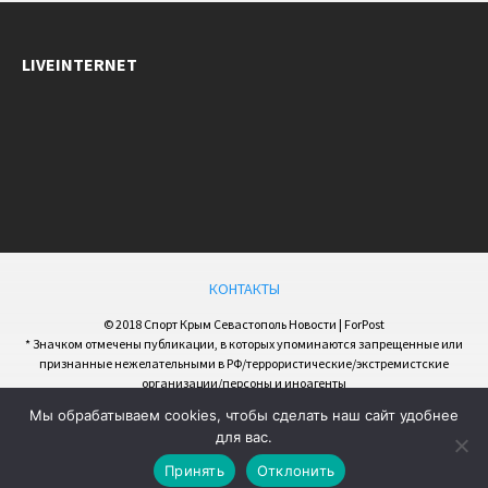
LIVEINTERNET
КОНТАКТЫ
© 2018 Спорт Крым Севастополь Новости | ForPost
* Значком отмечены публикации, в которых упоминаются запрещенные или
признанные нежелательными в РФ/террористические/экстремистские
организации/персоны и иноагенты
Мы обрабатываем cookies, чтобы сделать наш сайт удобнее
для вас.
Принять
Отклонить