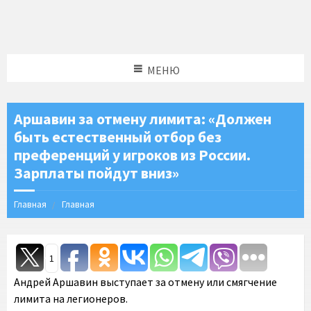
МЕНЮ
Аршавин за отмену лимита: «Должен
быть естественный отбор без
преференций у игроков из России.
Зарплаты пойдут вниз»
Главная
Главная
1
Андрей Аршавин выступает за отмену или смягчение
лимита на легионеров.