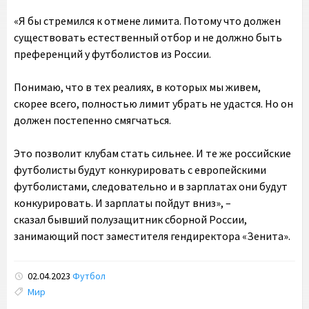
«Я бы стремился к отмене лимита. Потому что должен
существовать естественный отбор и не должно быть
преференций у футболистов из России.
Понимаю, что в тех реалиях, в которых мы живем,
скорее всего, полностью лимит убрать не удастся. Но он
должен постепенно смягчаться.
Это позволит клубам стать сильнее. И те же российские
футболисты будут конкурировать с европейскими
футболистами, следовательно и в зарплатах они будут
конкурировать. И зарплаты пойдут вниз», –
сказал бывший полузащитник сборной России,
занимающий пост заместителя гендиректора «Зенита».
02.04.2023
Футбол
Tags:
Мир