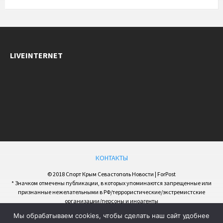
LIVEINTERNET
КОНТАКТЫ
© 2018 Спорт Крым Севастополь Новости | ForPost
* Значком отмечены публикации, в которых упоминаются запрещенные или
признанные нежелательными в РФ/террористические/экстремистские
организации/персоны и иноагенты
Мы обрабатываем cookies, чтобы сделать наш сайт удобнее