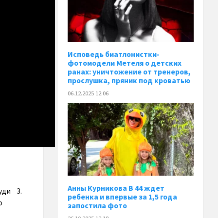
Исповедь биатлонистки-
фотомодели Метеля о детских
ранах: уничтожение от тренеров,
прослушка, пряник под кроватью
06.12.2025 12:06
Анны Курникова В 44 ждет
уди 3.
ребенка и впервые за 1,5 года
о
запостила фото