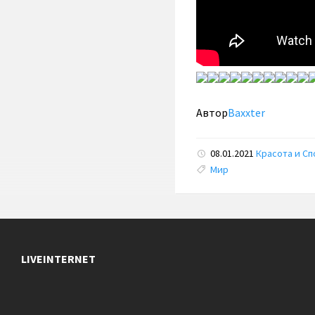
Автор
Baxxter
08.01.2021
Красота и Сп
Tags:
Мир
LIVEINTERNET