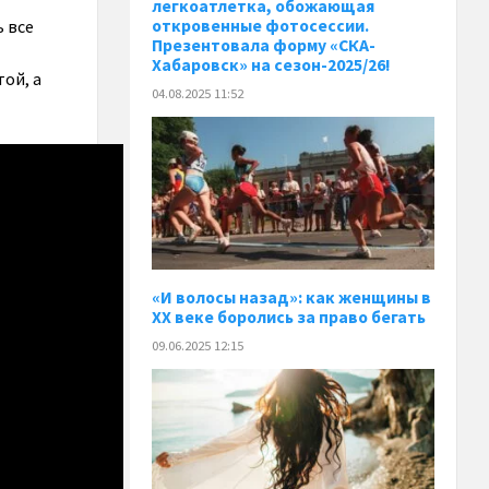
легкоатлетка, обожающая
 все
откровенные фотосессии.
Презентовала форму «СКА-
Хабаровск» на сезон-2025/26!
ой, а
04.08.2025 11:52
«И волосы назад»: как женщины в
XX веке боролись за право бегать
09.06.2025 12:15