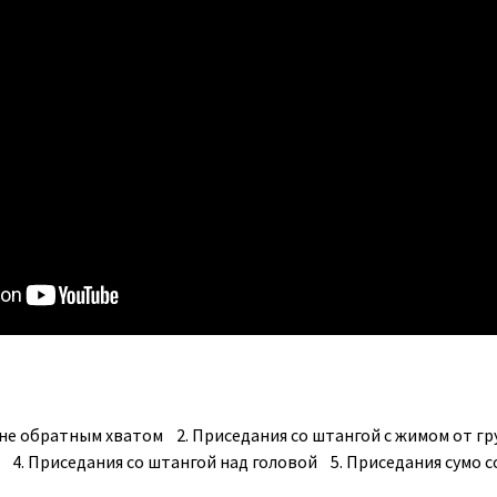
оне обратным хватом 2. Приседания со штангой с жимом от гр
 4. Приседания со штангой над головой 5. Приседания сумо с