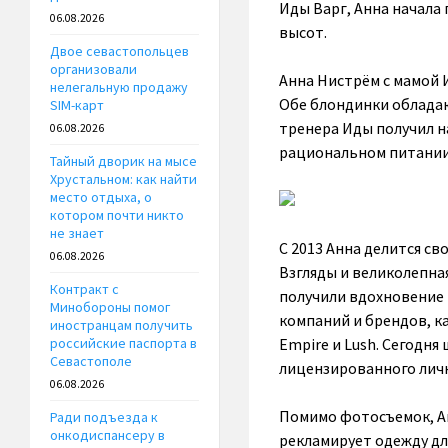
Иды Варг, Анна начала
06.08.2026
высот.
Двое севастопольцев
организовали
Анна Нистрём с мамой 
нелегальную продажу
Обе блондинки облада
SIM-карт
тренера Иды получил на
06.08.2026
рациональном питании
Тайный дворик на мысе
Хрустальном: как найти
место отдыха, о
котором почти никто
не знает
С 2013 Анна делится с
06.08.2026
Взгляды и великолепна
Контракт с
получили вдохновение 
Минобороны помог
компаний и брендов, как
иностранцам получить
Empire и Lush. Сегодн
российские паспорта в
Севастополе
лицензированного личн
06.08.2026
Помимо фотосъемок, Ан
Ради подъезда к
онкодиспансеру в
рекламирует одежду дл