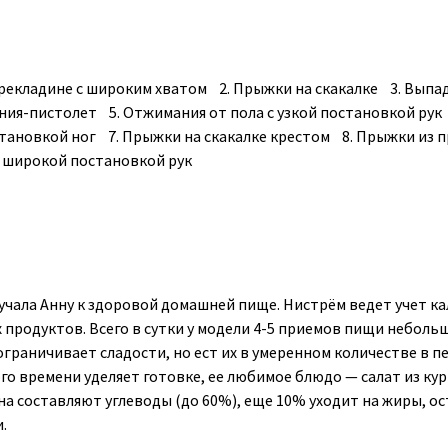
рекладине с широким хватом 2. Прыжки на скакалке 3. Выпа
ния-пистолет 5. Отжимания от пола с узкой постановкой рук
становкой ног 7. Прыжки на скакалке крестом 8. Прыжки из 
с широкой постановкой рук
иучала Анну к здоровой домашней пище. Нистрём ведет учет ка
 продуктов. Всего в сутки у модели 4-5 приемов пищи неболь
ограничивает сладости, но ест их в умеренном количестве в п
го времени уделяет готовке, ее любимое блюдо — салат из ку
на составляют углеводы (до 60%), еще 10% уходит на жиры, о
.