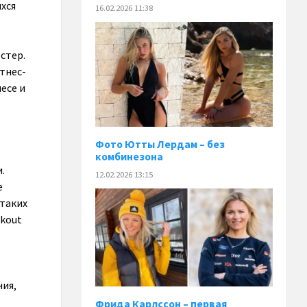
хся
16.02.2026 11:38
стер.
тнес-
есе и
Фото Ютты Лердам – без
комбинезона
.
12.02.2026 13:15
е
 таких
rkout
ния,
Фрида Карлссон – первая