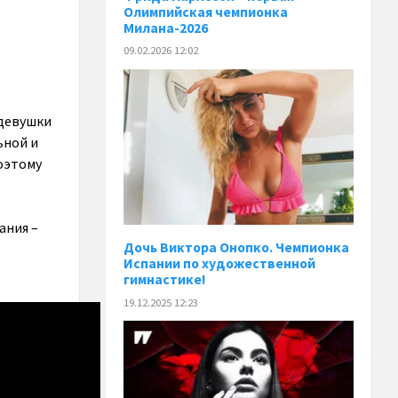
Олимпийская чемпионка
Милана-2026
09.02.2026 12:02
 девушки
ьной и
оэтому
ания –
Дочь Виктора Онопко. Чемпионка
Испании по художественной
гимнастике!
19.12.2025 12:23