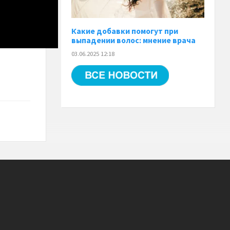
Какие добавки помогут при
выпадении волос: мнение врача
03.06.2025 12:18