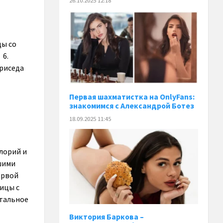
26.10.2025 12:18
ды со
 6.
приседа
Первая шахматистка на OnlyFans:
знакомимся с Александрой Ботез
18.09.2025 11:45
лорий и
шими
ервой
рицы с
стальное
Виктория Баркова –