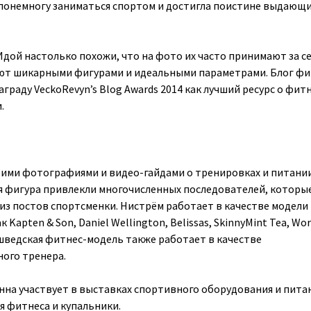
 понемногу заниматься спортом и достигла поистине выдающи
Идой настолько похожи, что на фото их часто принимают за се
ют шикарными фигурами и идеальными параметрами. Блог фи
граду VeckoRevyn’s Blog Awards 2014 как лучший ресурс о фитн
.
воими фотографиями и видео-гайдами о тренировках и питании
я фигура привлекли многочисленных последователей, которы
из постов спортсменки. Нистрём работает в качестве модели
 Kapten & Son, Daniel Wellington, Belissas, SkinnyMint Tea, Wo
я шведская фитнес-модель также работает в качестве
ого тренера.
на участвует в выставках спортивного оборудования и пита
я фитнеса и купальники.