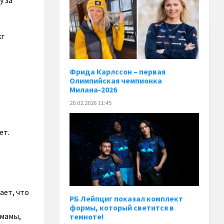
у за
кг
Фрида Карлссон – первая
Олимпийская чемпионка
Милана-2026
20.02.2026 11:45
ет.
ает, что
РБ Лейпциг показал комплект
формы, который светится в
 мамы,
темноте!