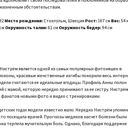
а вдохновляет своих последователей и поклонников на борьб
жизненным обстоятельствам.
.92
Место рождения:
Стокгольм, Швеция
Рост:
167 см
Вес:
54 
 см
Окружность талии:
61 см
Окружность бедер:
94 см
Нистрём является одной из самых популярных фитоняшек в
локоны, красивые женственные изгибы покорили весь интерн
одели считаются ее идеальные ягодицы. Профиль Анны полон
 с мамой, которую нередко принимают за ее сестру. Нистрём
х фанатов новыми фото и видео с тренировками.
детских годах модели известно мало. Нередко Нистрём упомин
сто посещала врачей. Прогнозы медиков насчет болезни были
ка терпела мучительную боль. Однако, благодаря поддержке