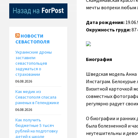
Скандинавская красотк
мечты вопреки любым 
Дата рождения:
19.06
Окружность груди:
87
НОВОСТИ
СЕВАСТОПОЛЯ
Украинские дроны
заставили
Биография
севастопольцев
задуматься о
Шведская модель Анна 
страховании
Инстаграм. Белокурые 
06.08.2026
Визитной карточкой м
Как медик из
совместных фотографий
Севастополя спасала
раненых в Геленджике
регулярно радует свои
06.08.2026
О биографии и ранних 
Как получить
была болезненной и ча
бюджетные 5 тысяч
рублей на подготовку
неутешительны и девоч
детей к школе