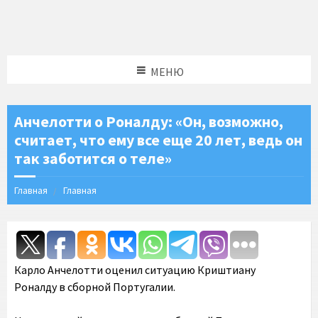
МЕНЮ
Анчелотти о Роналду: «Он, возможно,
считает, что ему все еще 20 лет, ведь он
так заботится о теле»
Главная
Главная
Карло Анчелотти оценил ситуацию Криштиану
Роналду в сборной Португалии.