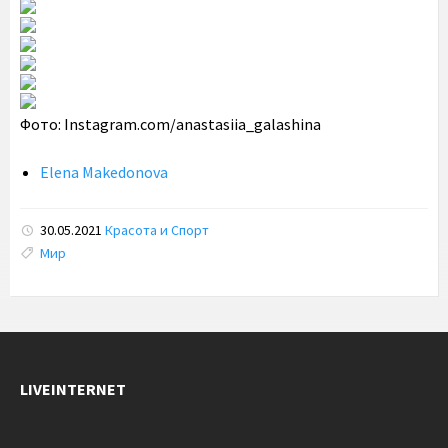
Фото: Instagram.com/anastasiia_galashina
Elena Makedonova
30.05.2021
Красота и Спорт
Tags:
Мир
LIVEINTERNET