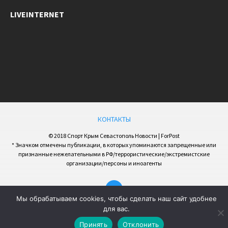
LIVEINTERNET
КОНТАКТЫ
© 2018 Спорт Крым Севастополь Новости | ForPost
* Значком отмечены публикации, в которых упоминаются запрещенные или
признанные нежелательными в РФ/террористические/экстремистские
организации/персоны и иноагенты
Мы обрабатываем cookies, чтобы сделать наш сайт удобнее
для вас.
Принять
Отклонить