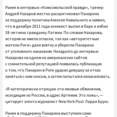
Ранее в интервью «Комсомольской правде», тренер
Андрей Назаров жестко раскритиковал Панарина
за поддержку политика Алексея Навального и заявил,
что в декабре 2011 года хоккеист выпил в баре и избил
18-летнюю гражданку Латвии. По словам Назарова,
история не имела огласки, так как «авторитетные
жители Риги» дали взятку и уберегли Панарина
от уголовного наказания. Незадолго до интервью
Назарова на одном из американских сайтов
с сомнительной репутацией появилась публикация
о том, что Панарин в Риге ударил девушку за отказ
заняться с ним сексом, а затем попытался изнасиловать.
«Я категорически отрицаю эти лживые обвинения,
исходящие из России, в адрес Артемия. Это ложь», —
цитирует агента журналист New York Post Ларри Брукс.
Ранее в поддержку Панарина выступили сами