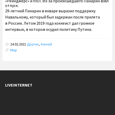
«Рейнджерс» и НХЛ. Из-за произошедшего Панарин взял
отпуск.
29-летний Панарин в январе выразил поддержку
Навальному, который был задержан после прилета
в Россию. Летом 2019 года хоккеист дал громкое
интервью, в котором осудил политику Путина.
24.02.2021
Другие
,
Хоккей
Tags:
Мир
LIVEINTERNET