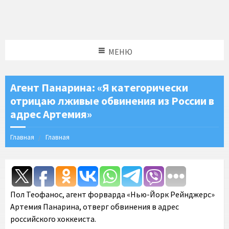
МЕНЮ
Агент Панарина: «Я категорически
отрицаю лживые обвинения из России в
адрес Артемия»
Главная
Главная
Пол Теофанос, агент форварда «Нью-Йорк Рейнджерс»
Артемия Панарина, отверг обвинения в адрес
российского хоккеиста.