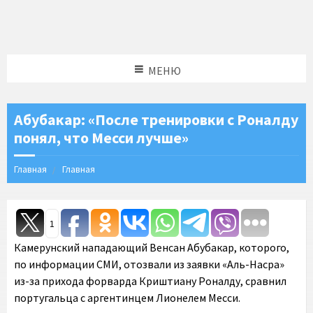
МЕНЮ
Абубакар: «После тренировки с Роналду
понял, что Месси лучше»
Главная
Главная
1
Камерунский нападающий Венсан Абубакар, которого,
по информации СМИ, отозвали из заявки «Аль-Насра»
из-за прихода форварда Криштиану Роналду, сравнил
португальца с аргентинцем Лионелем Месси.