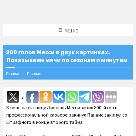
МЕНЮ
800 голов Месси в двух картинках.
Показываем мячи по сезонам и минутам
Главная
Главная
2
В ночь на пятницу Лионель Месси забил 800-й гол в
профессиональной карьере: закинул Панаме закинул со
штрафного в конце второго тайма.