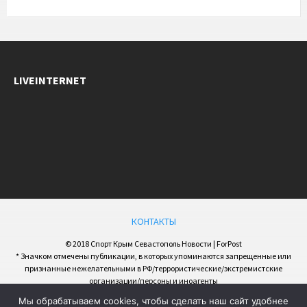
LIVEINTERNET
КОНТАКТЫ
© 2018 Спорт Крым Севастополь Новости | ForPost
* Значком отмечены публикации, в которых упоминаются запрещенные или
признанные нежелательными в РФ/террористические/экстремистские
организации/персоны и иноагенты
Мы обрабатываем cookies, чтобы сделать наш сайт удобнее