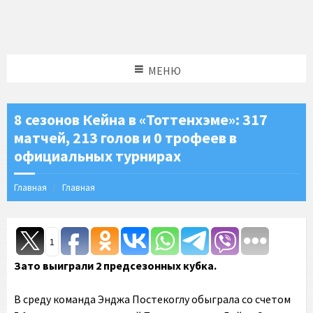
МЕНЮ
8 сезонов Кейна в «Тоттенхэме»: 317
матчей, 213 голов и 0 трофеев в
официальных турнирах
Главная
Главная
1
Зато выиграли 2 предсезонных кубка.
В среду команда Энджа Постекоглу обыграла со счетом