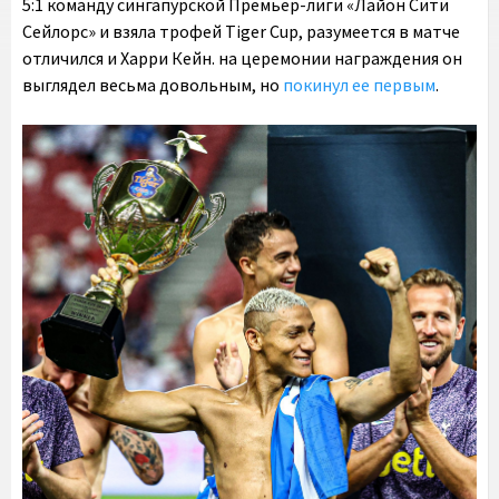
5:1 команду сингапурской Премьер-лиги «Лайон Сити
Сейлорс» и взяла трофей Tiger Cup, разумеется в матче
отличился и Харри Кейн. на церемонии награждения он
выглядел весьма довольным, но
покинул ее первым
.