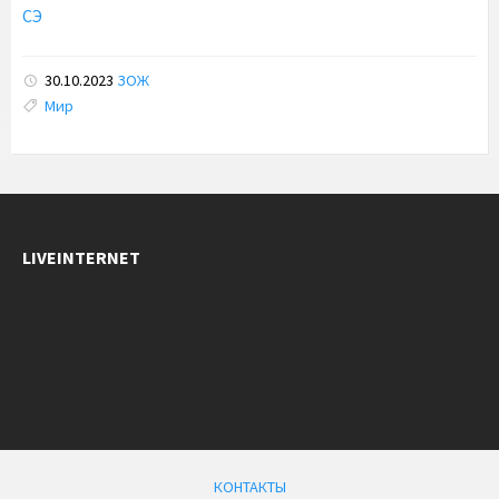
СЭ
30.10.2023
ЗОЖ
Tags:
Мир
LIVEINTERNET
КОНТАКТЫ