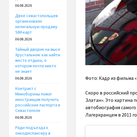
06.08.2026
Двое севастопольцев
организовали
нелегальную продажу
SIM-карт
06.08.2026
Тайный дворик на мысе
Хрустальном: как найти
место отдыха, о
котором почти никто
не знает
Фото: Кадр из фильма 
06.08.2026
Контракт с
Скоро в российский пр
Минобороны помог
иностранцам получить
Златан». Это картина п
российские паспорта в
автобиография самого 
Севастополе
Лагеркранцем в 2011 го
06.08.2026
Ради подъезда к
онкодиспансеру в