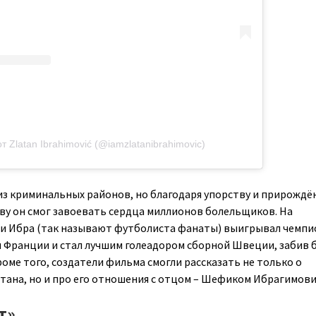
т Zlatan Ibrahimović (@iamzlatanibrahimovic)
из криминальных районов, но благодаря упорству и прирождё
у он смог завоевать сердца миллионов болельщиков. На
и Ибра (так называют футболиста фанаты) выигрывал чемп
 Франции и стал лучшим голеадором сборной Швеции, забив 
Кроме того, создатели фильма смогли рассказать не только о
тана, но и про его отношения с отцом – Шефиком Ибрагимови
т»