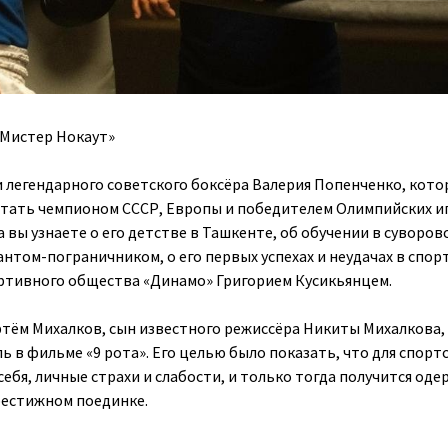
«Мистер Нокаут»
 легендарного советского боксёра Валерия Попенченко, кото
стать чемпионом СССР, Европы и победителем Олимпийских иг
а вы узнаете о его детстве в Ташкенте, об обучении в суворов
антом-пограничником, о его первых успехах и неудачах в спорт
ртивного общества «Динамо» Григорием Кусикьянцем.
тём Михалков, сын известного режиссёра Никиты Михалкова,
 в фильме «9 рота». Его целью было показать, что для спорт
ебя, личные страхи и слабости, и только тогда получится од
рестижном поединке.