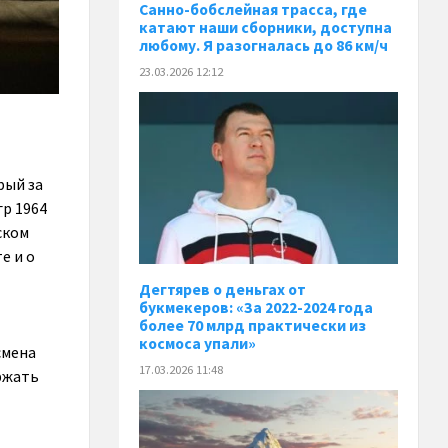
Санно-бобслейная трасса, где
катают наши сборники, доступна
любому. Я разогналась до 86 км/ч
23.03.2026 12:12
рый за
р 1964
ском
е и о
Дегтярев о деньгах от
букмекеров: «За 2022-2024 года
более 70 млрд практически из
космоса упали»
смена
17.03.2026 11:48
ержать