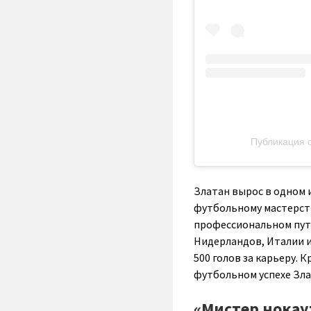
Публикация о
Златан вырос в одном 
футбольному мастерств
профессиональном пут
Нидерландов, Италии и
500 голов за карьеру. 
футбольном успехе Зла
«Мистер нокау