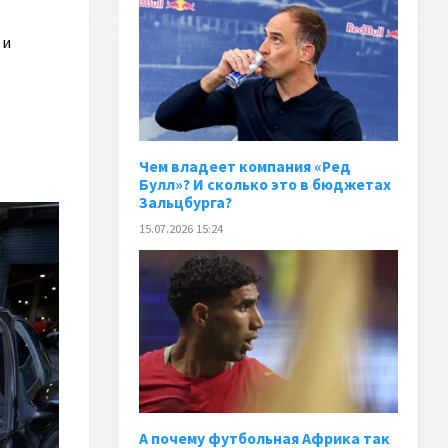
 и
Чем владеет компания «Ред
Булл»? И сколько это в бюджетах
Зальцбурга?
15.07.2026 15:24
А почему футбольная Африка так