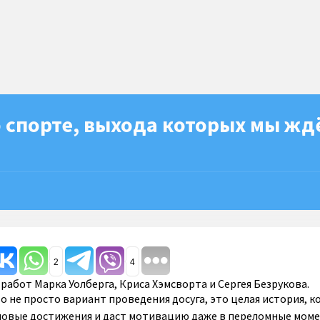
 спорте, выхода которых мы жд
2
4
работ Марка Уолберга, Криса Хэмсворта и Сергея Безрукова.
о не просто вариант проведения досуга, это целая история, к
новые достижения и даст мотивацию даже в переломные моме