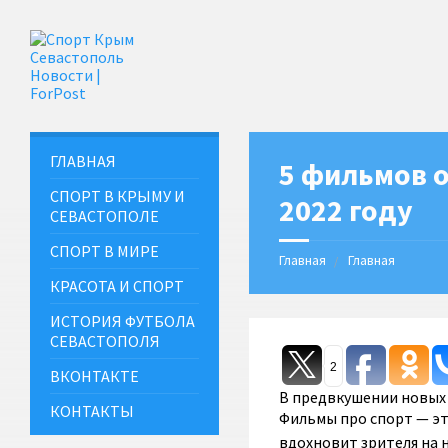
ГЛАВНАЯ
5 фильмов о
СПОРТ В КРЫМУ И
2022 году
СЕВАСТОПОЛЕ
СПОРТ В МИРЕ
Главная
Главная
КРАСОТА И СПОРТ
ИСТОРИЯ ФУТБОЛА
СЕВАСТОПОЛЯ
2
ВКОНТАКТЕ
В предвкушении новых 
КОНТАКТЫ
Фильмы про спорт — эт
вдохновит зрителя на 