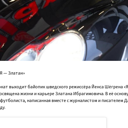
«Я — Златан»
окат выходит байопик шведского режиссёра Йенса Шёгрена «Я
освящена жизни и карьере Златана Ибрагимовича. В её основу
футболиста, написанная вместе с журналистом и писателем 
ду.