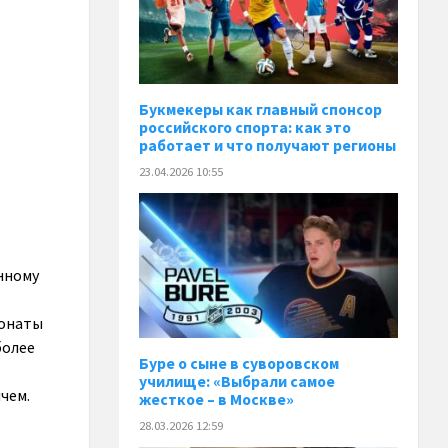
Букмекеры как главный спонсор
российского спорта: как это
работает и что получают регионы
23.04.2026 10:55
нному
ионаты
более
Буре о сыне в суворовском
училище: «Выбрали самое
чем.
жесткое – в Москве»
28.03.2026 12:59