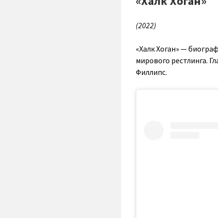
«Халк Хоган»
(2022)
«Халк Хоган» — биограф
мирового рестлинга. Г
Филлипс.