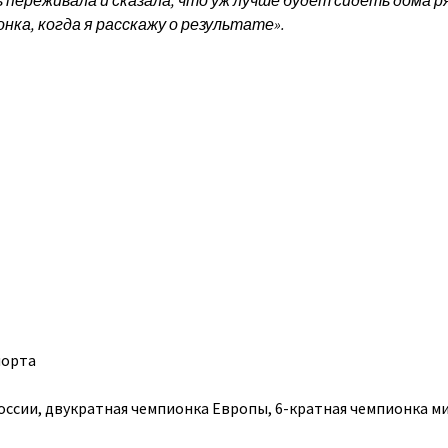
ь переживала и сказала, что уж лучше будет сидеть дома р
нка, когда я расскажу о результате».
порта
оссии, двукратная чемпионка Европы, 6-кратная чемпионка ми