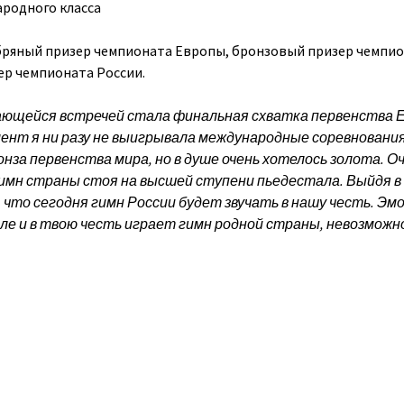
родного класса
бряный призер чемпионата Европы, бронзовый призер чемпи
ер чемпионата России.
ающейся встречей стала финальная схватка первенства 
мент я ни разу не выигрывала международные соревнования
онза первенства мира, но в душе очень хотелось золота. О
имн страны стоя на высшей ступени пьедестала. Выйдя в
 что сегодня гимн России будет звучать в нашу честь. Эмо
ле и в твою честь играет гимн родной страны, невозможн