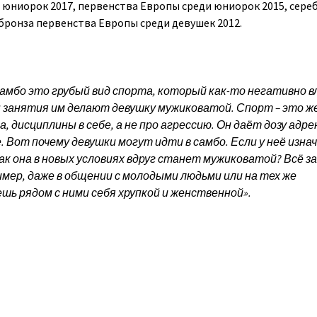
 юниорок 2017, первенства Европы среди юниорок 2015, сере
 бронза первенства Европы среди девушек 2012.
самбо это грубый вид спорта, который как-то негативно 
 занятия им делают девушку мужиковатой. Спорт – это ж
 дисциплины в себе, а не про агрессию. Он даёт дозу адр
. Вот почему девушки могут идти в самбо. Если у неё изна
как она в новых условиях вдруг станет мужиковатой? Всё з
мер, даже в общении с молодыми людьми или на тех же
шь рядом с ними себя хрупкой и женственной».