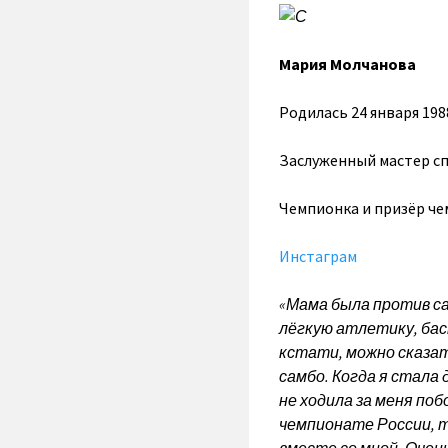
Мария Молчанова
Родилась 24 января 198
Заслуженный мастер с
Чемпионка и призёр че
Инстаграм
«Мама была против са
лёгкую атлетику, баск
кстати, можно сказа
самбо. Когда я стала
не ходила за меня по
чемпионате России, т