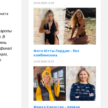
16.02.2026 11:38
оната
Европы
. В
чень
 финал
Фото Ютты Лердам – без
ции,
комбинезона
о
12.02.2026 13:15
Фрида Карлссон – первая