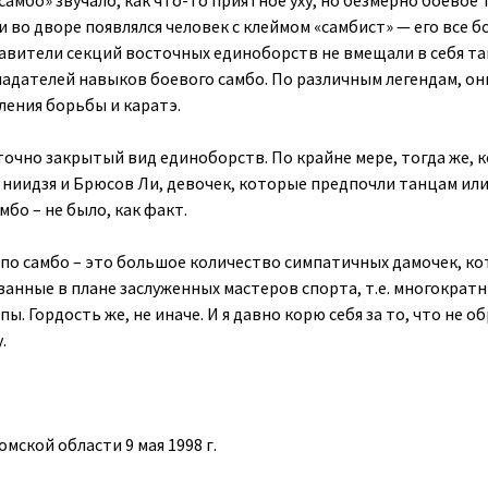
самбо» звучало, как что-то приятное уху, но безмерно боевое т
ли во дворе появлялся человек с клеймом «самбист» — его все б
авители секций восточных единоборств не вмещали в себя т
бладателей навыков боевого самбо. По различным легендам, он
ления борьбы и каратэ.
очно закрытый вид единоборств. По крайне мере, тогда же, к
 ниидзя и Брюсов Ли, девочек, которые предпочли танцам ил
мбо – не было, как факт.
 по самбо – это большое количество симпатичных дамочек, ко
ванные в плане заслуженных мастеров спорта, т.е. многократ
ы. Гордость же, не иначе. И я давно корю себя за то, что не о
.
омской области 9 мая 1998 г.