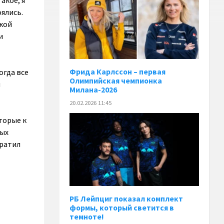
акое, я
оялись.
акой
и
Фрида Карлссон – первая
огда все
Олимпийская чемпионка
и
Милана-2026
20.02.2026 11:45
торые к
ных
братил
РБ Лейпциг показал комплект
формы, который светится в
темноте!