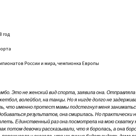
8 год
порта
мпионатов России и мира, чемпионка Европы
мбо. Это не женский вид спорта, заявила она. Отправляла
етбол, волейбол, на танцы. Но я нигде долго не задержива
ть, что именно протест мамы подстегнул меня занимать
 добиваться результатов, она смирилась. Но практически 
болеть. Единственный раз она посмотрела на мою схватку 
ак потом девочки рассказывали, что я боролась, а она бор