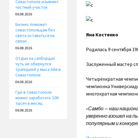
Севастополе изымают
частный участок
06.08.2026
Бизнес поможет
севастопольцам без
Яна Костенко
света оставаться на
связи
06.08.2026
Родилась 9 сентября 19
Отдых на сапбордах
Заслуженный мастер с
чуть не обернулся
трагедией у мыса Айя в
Севастополе
Четырёхкратная чемпион
06.08.2026
чемпионка Универсиады 
Где в Севастополе
многократная чемпионк
можно заработать 100
тысяч в месяц
«Самбо — наш национа
06.08.2026
уверенно взошел на п
популярным и конкуре