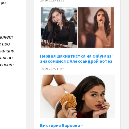
26.10.2025 12:18
бро
влияет
е про
еналина
Первая шахматистка на OnlyFans:
чально
знакомимся с Александрой Ботез
ависит
18.09.2025 11:45
Виктория Баркова –