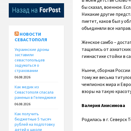
В моем детстве слово «
бы сказал, военное. Ес
Никакие другие предст
пиетет, каков был у о
объединяли все направ
НОВОСТИ
СЕВАСТОПОЛЯ
Женское самбо – достат
тащились от азиатских
Украинские дроны
заставили
гимнастике стойки в са
севастопольцев
задуматься о
Нынче, сборная России
страховании
тому же весьма титуло
06.08.2026
чемпионок мира и Европ
Как медик из
взоры на такую красоту
Севастополя спасала
раненых в Геленджике
06.08.2026
Валерия Анисимова
Как получить
Родилась в г. Северск Т
бюджетные 5 тысяч
рублей на подготовку
детей к школе