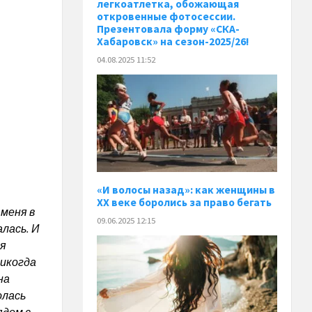
легкоатлетка, обожающая
откровенные фотосессии.
Презентовала форму «СКА-
Хабаровск» на сезон-2025/26!
04.08.2025 11:52
«И волосы назад»: как женщины в
XX веке боролись за право бегать
 меня в
09.06.2025 12:15
лась. И
ся
никогда
на
олась