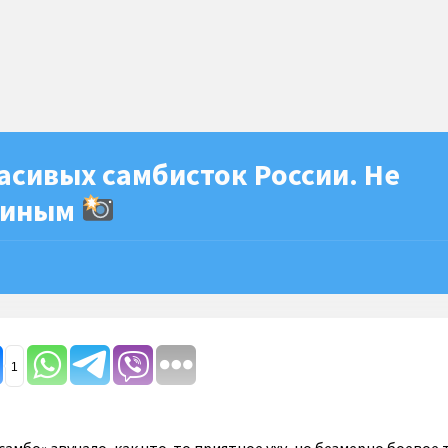
асивых самбисток России. Не
диным
1