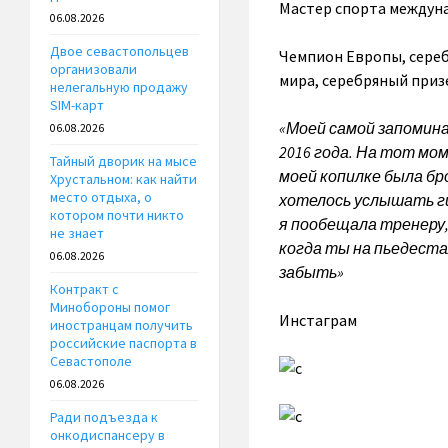
Мастер спорта междуна
06.08.2026
Двое севастопольцев
Чемпион Европы, сере
организовали
мира, серебряный приз
нелегальную продажу
SIM-карт
«Моей самой запомин
06.08.2026
2016 года. На тот мо
Тайный дворик на мысе
моей копилке была бр
Хрустальном: как найти
место отдыха, о
хотелось услышать г
котором почти никто
я пообещала тренеру,
не знает
когда ты на пьедеста
06.08.2026
забыть»
Контракт с
Минобороны помог
Инстаграм
иностранцам получить
российские паспорта в
Севастополе
06.08.2026
Ради подъезда к
онкодиспансеру в