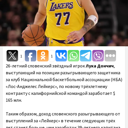
1
1
26-летний словенский звёздный игрок
Лука Дончич
,
выступающий на позиции разыгрывающего защитника
за клуб Национальной баскетбольной ассоциации (НБА)
«Лос-Анджелес Лейкерс», по новому трёхлетнему
контракту с калифорнийской командой заработает $
165 млн.
Таким образом, доход словенского разыгрывающего от
выступлений за «Лейкерс» в течение следующих трёх
лет станет больше, чем заработок 39-летнего капитана