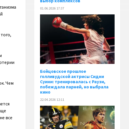
выбор комплексов
рганизма
01.06.2026 17:37
ой
 того,
м
артерии
Бойцовское прошлое
голливудской актрисы Сидни
Суини: тренировалась с Раузи,
к. Чем
побеждала парней, но выбрала
кино
22.04.2026 12:11
яется
еще
не все