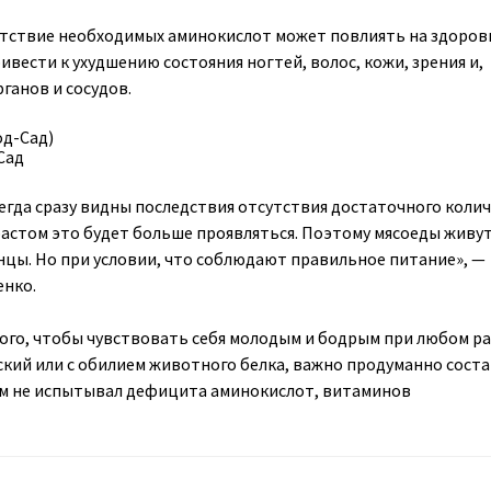
утствие необходимых аминокислот может повлиять на здоров
ивести к ухудшению состояния ногтей, волос, кожи, зрения и,
ганов и сосудов.
Сад
сегда сразу видны последствия отсутствия достаточного коли
зрастом это будет больше проявляться. Поэтому мясоеды живу
нцы. Но при условии, что соблюдают правильное питание», —
енко.
того, чтобы чувствовать себя молодым и бодрым при любом р
нский или с обилием животного белка, важно продуманно сост
зм не испытывал дефицита аминокислот, витаминов