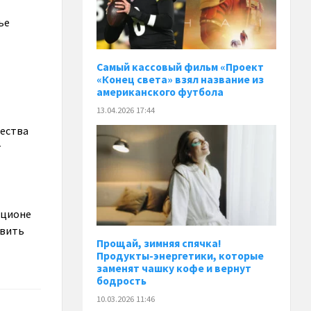
ье
Самый кассовый фильм «Проект
«Конец света» взял название из
американского футбола
13.04.2026 17:44
чества
т
ационе
авить
Прощай, зимняя спячка!
Продукты-энергетики, которые
заменят чашку кофе и вернут
бодрость
10.03.2026 11:46