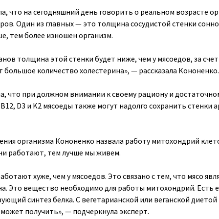
а, что на сегодняшний день говорить о реальном возрасте о
ров. Один из главных — это толщина сосудистой стенки сонн
ше, тем более изношен организм.
анов толщина этой стенки будет ниже, чем у мясоедов, за счет
т большое количество холестерина», — рассказала Кононенко.
а, что при должном внимании к своему рациону и достаточно
B12, D3 и K2 мясоеды также могут надолго сохранить стенки 
ния организма Кононенко назвала работу митохондрий клето
они работают, тем лучше мы живем.
аботают хуже, чем у мясоедов. Это связано с тем, что мясо явл
а. Это вещество необходимо для работы митохондрий. Есть 
ующий синтез белка. С вегетарианской или веганской диетой 
может получить», — подчеркнула эксперт.