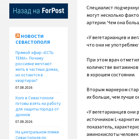
Специалист подчеркнул
могут несколько факто
артерии. Чем она боль
НОВОСТИ
«У вегетарианцев и вег
СЕВАСТОПОЛЯ
что они не употребляю
Прямой эфир «ЕСТЬ
ТЕМА». Почему
При этом врач отметил
россияне мечтают
количестве витаминов 
жить в частных домах,
в хорошем состоянии.
но остаются в
квартирах?
07.08.2026
Вторым маркером старе
их больше, чем лучше 
Кого в Севастополе
готовы взять на работу
для защиты города от
«У вегетарианцев они р
дронов
источником L-карнитин
07.08.2026
показатель, характериз
На центральном пляже
аминокислоты человек 
Севастополя по