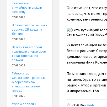
счастливой
Она отмечает, что отс
случайности спасли
женщину
человека, что может пр
07.08.2026
конечно, внутренних ор
В Севастополе решили
вернуть QR-коды на
бензин
Сеть кулинарий Город-
07.08.2026
«У вегетарианцев не в
Власти Севастополя
белка в рационе. С во
услышали операторов
севастопольских
дольше, чем вегетариа
пляжей
заключила Инна Конон
07.08.2026
По мнению врача, для 
Губернатор
Севастополя рассказал
питания, будь то вега
о перспективах
рацион, чтобы органи
электроснабжения
и микроэлементов.
города
07.08.2026
Музею обороны
14.08.2020
ЗОЖ