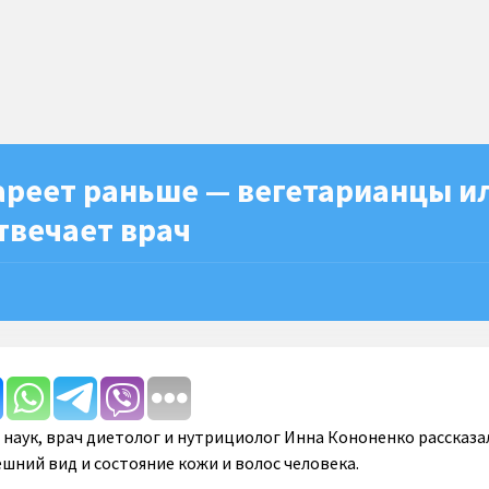
ареет раньше — вегетарианцы и
твечает врач
наук, врач диетолог и нутрициолог Инна Кононенко рассказал
шний вид и состояние кожи и волос человека.