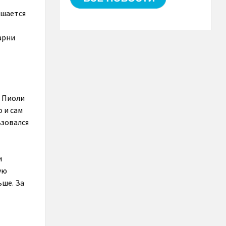
ешается
Парни
о Пиоли
о и сам
ьзовался
и
ую
ьше. За