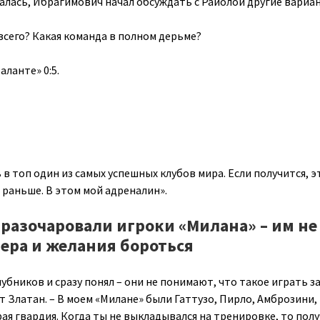
валась, Ибрагимович начал обсуждать с Райолой другие вариа
всего? Какая команда в полном дерьме?
аланте» 0:5.
в топ один из самых успешных клубов мира. Если получится, э
л раньше. В этом мой адреналин».
разочаровали игроки «Милана» – им не
тера и желания бороться
убников и сразу понял – они не понимают, что такое играть з
т Златан. – В моем «Милане» были Гаттузо, Пирло, Амброзини,
рая гвардия. Когда ты не выкладывался на тренировке, то полу