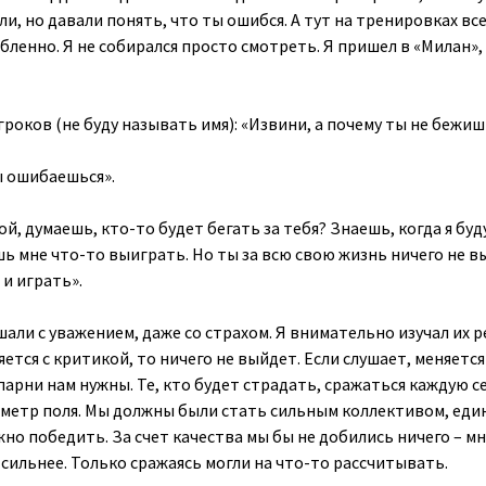
ли, но давали понять, что ты ошибся. А тут на тренировках вс
бленно. Я не собирался просто смотреть. Я пришел в «Милан»
игроков (не буду называть имя): «Извини, а почему ты не бежиш
ты ошибаешься».
ой, думаешь, кто-то будет бегать за тебя? Знаешь, когда я буд
ь мне что-то выиграть. Но ты за всю свою жизнь ничего не в
 и играть».
шали с уважением, даже со страхом. Я внимательно изучал их 
яется с критикой, то ничего не выйдет. Если слушает, меняется
парни нам нужны. Те, кто будет страдать, сражаться каждую с
иметр поля. Мы должны были стать сильным коллективом, ед
жно победить. За счет качества мы бы не добились ничего – м
сильнее. Только сражаясь могли на что-то рассчитывать.