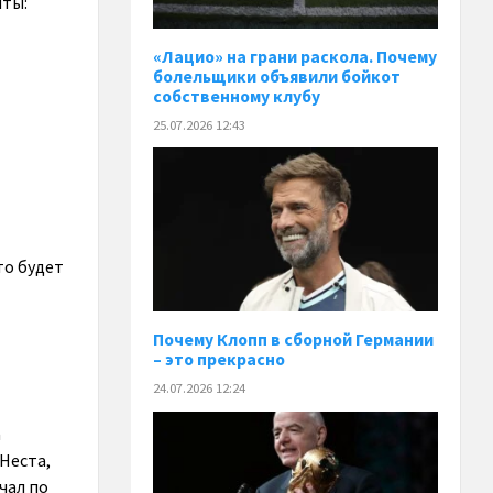
нты:
«Лацио» на грани раскола. Почему
болельщики объявили бойкот
собственному клубу
25.07.2026 12:43
то будет
Почему Клопп в сборной Германии
– это прекрасно
24.07.2026 12:24
а
 Неста,
чал по