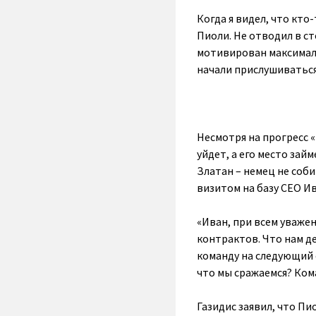
Когда я видел, что кто
Пиоли. Не отводил в ст
мотивирован максимальн
начали прислушиваться
Несмотря на прогресс 
уйдет, а его место зай
Златан – немец не соби
визитом на базу CEO Ив
«Иван, при всем уважен
контрактов. Что нам д
команду на следующий с
что мы сражаемся? Ком
Газидис заявил, что Пи