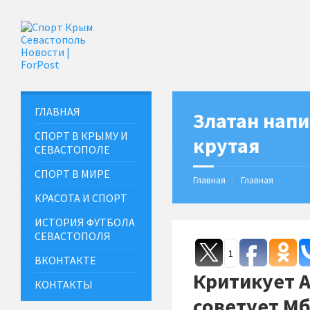
ГЛАВНАЯ
Златан напи
СПОРТ В КРЫМУ И
крутая
СЕВАСТОПОЛЕ
СПОРТ В МИРЕ
Главная
Главная
КРАСОТА И СПОРТ
ИСТОРИЯ ФУТБОЛА
СЕВАСТОПОЛЯ
1
ВКОНТАКТЕ
Критикует А
КОНТАКТЫ
советует Мб