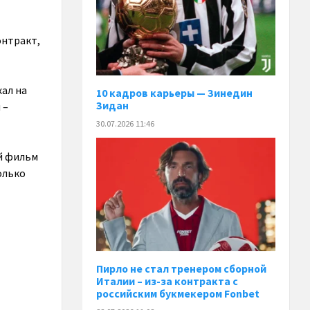
онтракт,
хал на
10 кадров карьеры — Зинедин
Зидан
 –
30.07.2026 11:46
й фильм
олько
Пирло не стал тренером сборной
Италии – из-за контракта с
российским букмекером Fonbet