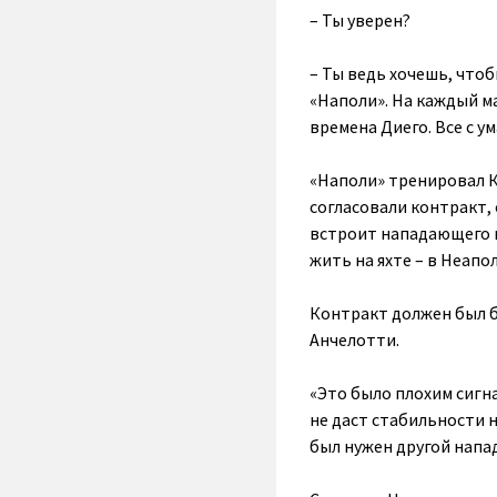
– Ты уверен?
– Ты ведь хочешь, что
«Наполи». На каждый ма
времена Диего. Все с ум
«Наполи» тренировал К
согласовали контракт, 
встроит нападающего в
жить на яхте – в Неапо
Контракт должен был б
Анчелотти.
«Это было плохим сигна
не даст стабильности н
был нужен другой нап