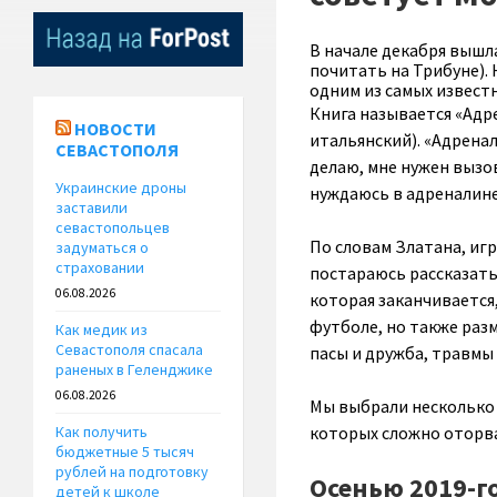
В начале декабря вышл
почитать на Трибуне).
одним из самых известн
Книга называется «Адре
НОВОСТИ
итальянский). «Адренал
СЕВАСТОПОЛЯ
делаю, мне нужен вызов
Украинские дроны
нуждаюсь в адреналине
заставили
севастопольцев
По словам Златана, игр
задуматься о
страховании
постараюсь рассказать
06.08.2026
которая заканчивается,
футболе, но также разм
Как медик из
Севастополя спасала
пасы и дружба, травмы 
раненых в Геленджике
06.08.2026
Мы выбрали несколько 
которых сложно оторва
Как получить
бюджетные 5 тысяч
рублей на подготовку
Осенью 2019-г
детей к школе