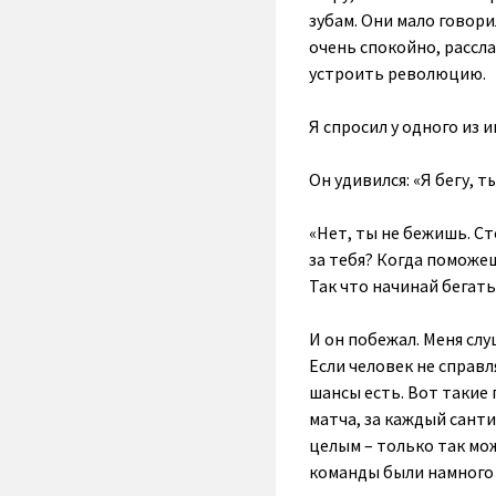
зубам. Они мало говори
очень спокойно, рассла
устроить революцию.
Я спросил у одного из 
Он удивился: «Я бегу, 
«Нет, ты не бежишь. Ст
за тебя? Когда поможеш
Так что начинай бегать
И он побежал. Меня слу
Если человек не справл
шансы есть. Вот такие 
матча, за каждый сант
целым ­– только так мо
команды были намного 