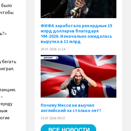
е было
, чтобы
ФИФА заработала рекордные 15
млрд долларов благодаря
ь?»
ЧМ-2026. Изначально ожидалась
выручка в 11 млрд
20.07.2026 11:14
у бегать
ыиграл.
реакцию.
 –
екунду
Почему Месси не выучил
английский за столько лет?
иным
ногие
19.07.2026 00:37