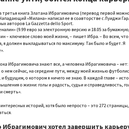
а третья книга Златана Ибрагимовича (перевод первой можн
 Нападающий «Милана» написал ее в соавторстве с Луиджи Гар
ых авторов La Gazzetta dello Sport.
налин» (9.99 евро за электронную версию и 18.05 за бумажную,
ин – ключевое слово моей жизни, – пишет Ибра. – Во всем, что
, я должен выкладываться по максимуму. Так было и будет. Я
».
ока Ибрагимовича знают все, а человека Ибрагимовича – нет:
 о нем сейчас, на середине пути, между моей жизнью футболис
 и будущим, о котором я ничего не знаю. В каждой главе – ист
ышления о жизни: голы и радость, судьи и справедливость, г
и смерть».
интересных историй, хотя было непросто – это 272 страницы,
ться.
о Ибрагимович хотел завершить карьеру