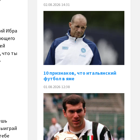
02.08.2026 14:31
ний Ибра
дающего
оей
, что ты
»
10 признаков, что итальянский
футбол в яме
01.08.2026 12:38
жешь
 Выиграй
 тебе