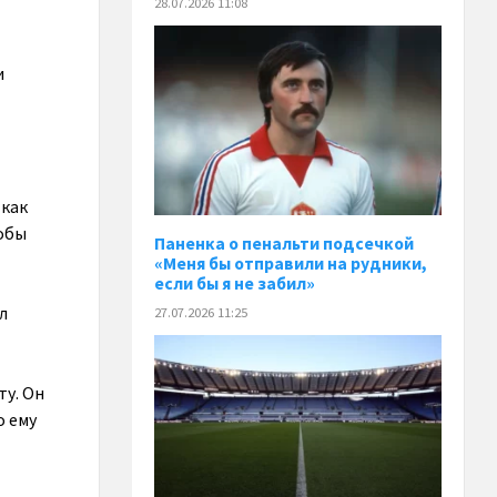
28.07.2026 11:08
и
 как
тобы
Паненка o пенальти подсечкой
«Меня бы отправили на рудники,
если бы я не забил»
л
27.07.2026 11:25
ту. Он
о ему