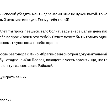
ин способ убедить меня – адреналин. Мне не нужен какой-то к
ый меня мотивирует. Есть у тебя такой?
8 лет ты просыпаешься, тело болит, ведь вчера целый день па
ебе вопрос: «Зачем это тебе?» Ответ может быть только один
зволяет чувствовать себя хорошо.
после разговора с Мино Ибрагимович смотрел документальны
бун стадиона «Сан Паоло», поющего в честь аргентинца, наст
о он тут же связался с Райолой.
у играть за них.
Наполи».