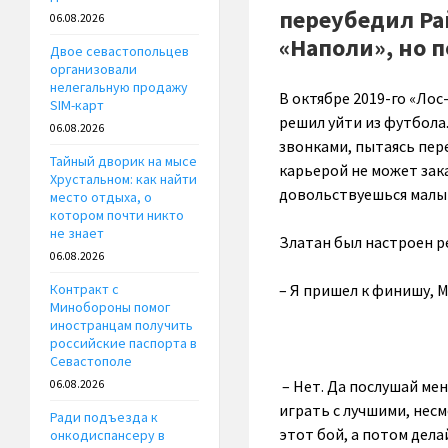
переубедил Ра
06.08.2026
«Наполи», но п
Двое севастопольцев
организовали
нелегальную продажу
В октябре 2019-го «Лос
SIM-карт
решил уйти из футбола
06.08.2026
звонками, пытаясь пере
Тайный дворик на мысе
карьерой не может зака
Хрустальном: как найти
довольствуешься малым 
место отдыха, о
котором почти никто
не знает
Златан был настроен р
06.08.2026
– Я пришел к финишу, М
Контракт с
Минобороны помог
иностранцам получить
российские паспорта в
Севастополе
– Нет. Да послушай мен
06.08.2026
играть с лучшими, несм
Ради подъезда к
этот бой, а потом дела
онкодиспансеру в