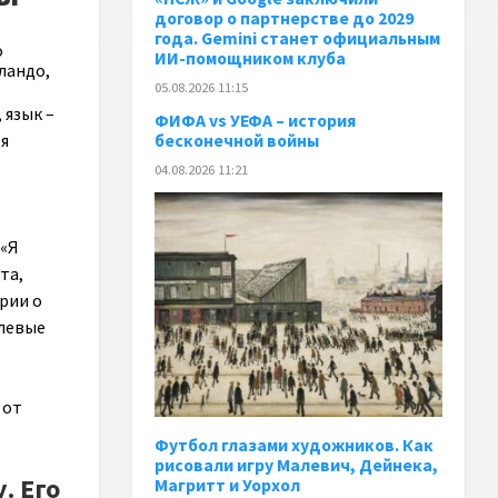
договор о партнерстве до 2029
года. Gemini станет официальным
о
ИИ-помощником клуба
ландо,
05.08.2026 11:15
 язык –
ФИФА vs УЕФА – история
 я
бесконечной войны
04.08.2026 11:21
 «Я
та,
ории о
олевые
 от
Футбол глазами художников. Как
рисовали игру Малевич, Дейнека,
. Его
Магритт и Уорхол