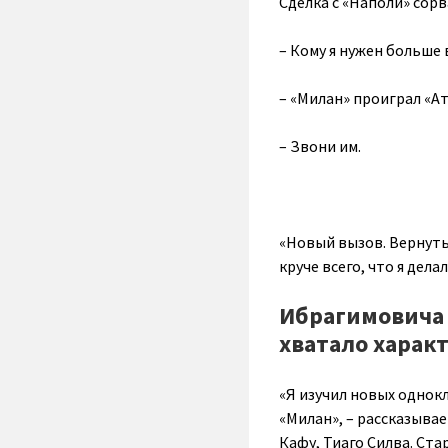
Сделка с «Наполи» сор
– Кому я нужен больше 
– «Милан» проиграл «Ат
– Звони им.
«Новый вызов. Вернуть 
круче всего, что я дела
Ибрагимовича 
хватало харак
«Я изучил новых однокл
«Милан», – рассказывае
Кафу, Тиаго Силва. Ста