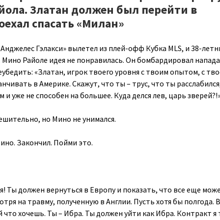
йола. Златан должен был перейти в
оехал спасать «Милан»
-Анджелес Гэлакси» вылетел из плей-офф Кубка MLS, и 38-лет
. Мино Райоле идея не понравилась. Он бомбардировал напа
убедить: «Златан, игрок твоего уровня с твоим опытом, с тв
нчивать в Америке. Скажут, что ты – трус, что ты расслабился
и уже не способен на большее. Куда делся лев, царь зверей?!
ешительно, но Мино не унимался.
ино. Закончил. Пойми это.
я! Ты должен вернуться в Европу и показать, что все еще мо
отря на травму, полученную в Англии. Пусть хотя бы полгода.
й что хочешь. Ты – Ибра. Ты должен уйти как Ибра. Контракт я