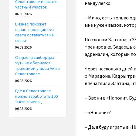
Севастополе изымают
найду легко.
частный участок
06.08.2026
– Мино, есть только од
Бизнес поможет
мне нужен вызов, котор
севастопольцам без
света оставаться на
По словам Златана, в 3
связи
тренировке. Задаешь с
06.08.2026
адреналин, который по
Отдых на сапбордах
чуть не обернулся
Через несколько дней 
трагедией у мыса Айя в
Севастополе
о Марадоне. Кадры три
06.08.2026
впечатлили Златана, чт
Где в Севастополе
можно заработать 100
– Звони в «Наполи». Буд
тысяч в месяц
06.08.2026
– «Наполи»?
– Да, я буду играть в «