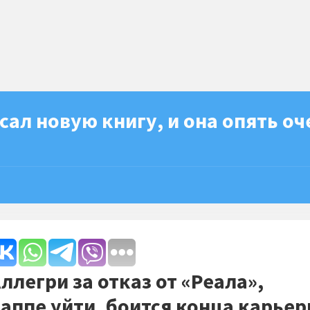
сал новую книгу, и она опять оч
ллегри за отказ от «Реала»,
аппе уйти, боится конца карье