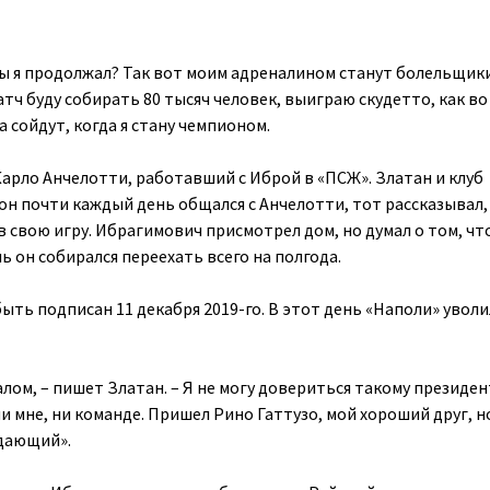
бы я продолжал? Так вот моим адреналином станут болельщик
тч буду собирать 80 тысяч человек, выиграю скудетто, как во
а сойдут, когда я стану чемпионом.
арло Анчелотти, работавший с Иброй в «ПСЖ». Златан и клуб
он почти каждый день общался с Анчелотти, тот рассказывал,
 свою игру. Ибрагимович присмотрел дом, но думал о том, ч
ль он собирался переехать всего на полгода.
ыть подписан 11 декабря 2019-го. В этот день «Наполи» уволи
лом, – пишет Златан. – Я не могу довериться такому президен
и мне, ни команде. Пришел Рино Гаттузо, мой хороший друг, н
адающий».