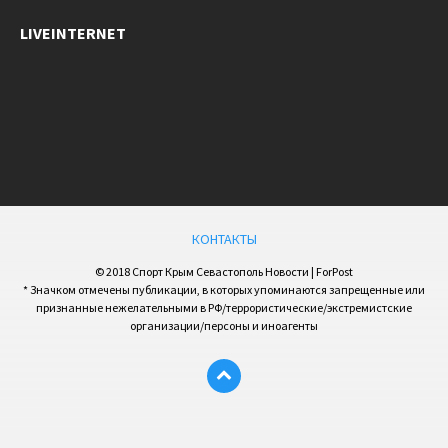
LIVEINTERNET
КОНТАКТЫ
© 2018 Спорт Крым Севастополь Новости | ForPost
* Значком отмечены публикации, в которых упоминаются запрещенные или
признанные нежелательными в РФ/террористические/экстремистские
организации/персоны и иноагенты