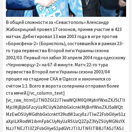
В общей сложности за «Севастополь» Александр Жабокрицкий провел 17 сезонов, приняв участие в 423 матчах. Дебютировал 13 мая 2003 года в игре против «Борисфена-2» (Борисполь), состоявшейся в рамках 23-го тура первенства Второй лиги Украины сезона 2002/03. Первый гол забил 30 апреля 2004 года одесскому «Черноморцу-2» на 67-й минуте. Матч 22-го тура первенства Второй лиги Украины сезона 2003/04 прошел на стадионе СКА в Одессе и закончился со счётом 1:1. Всего в ворота соперника отправил более ста мячей.[/vc_column_text][vc_raw_html]JTNDZGl2JTIwaWQlM0QlMjdnYWxsZXJ5LTIlMjclMjBjbGFzcyUzRCUyN2dhbGxlcnklMjBnYWxsZXJ5aWQtMzEwOSUyMGdhbGxlcnktY29sdW1ucy0zJTIwZ2FsbGVyeS1zaXplLXRodW1ibmFpbCUyNyUzRSUzQ2ZpZ3VyZSUyMGNsYXNzJTNEJTI3Z2FsbGVyeS1pdGVtJTI3JTNFJTBBJTA5JTA5JTA5JTNDZGl2JTIwY2xhc3MlM0QlMjdnYWxsZXJ5LWljb24lMjBsYW5kc2NhcGUlMjclM0UlMEElMDklMDklMDklMDklM0NhJTIwaHJlZiUzRCUyN2h0dHBzJTNBJTJGJTJGcmZmc2V2LnJ1JTJGMjAxOSUyRjA0JTJGYWxla3NhbmRydS16aGFib2tyaWNrb211LXZydWNoZW5hLWJsYWdvZGFybm9zdC1vdC1pbWVuaS1mZWRlcmFjaWktZnV0Ym9sYS1zZXZhc3RvcG9samElMkYwMTA0MjAxOS0xJTJGJTI3JTNFJTNDaW1nJTIwd2lkdGglM0QlMjIxNTAlMjIlMjBoZWlnaHQlM0QlMjIxNTAlMjIlMjBzcmMlM0QlMjJodHRwcyUzQSUyRiUyRnJmZnNldi5ydSUyRndwLWNvbnRlbnQlMkZ1cGxvYWRzJTJGc2l0ZXMlMkYzJTJGMjAxOSUyRjA0JTJGMDEwNDIwMTktMS0xNTB4MTUwLmpwZyUyMiUyMGNsYXNzJTNEJTIyYXR0YWNobWVudC10aHVtYm5haWwlMjBzaXplLXRodW1ibmFpbCUyMiUyMGFsdCUzRCUyMiUyMiUyMHNyY3NldCUzRCUyMmh0dHBzJTNBJTJGJTJGcmZmc2V2LnJ1JTJGd3AtY29udGVudCUyRnVwbG9hZHMlMkZzaXRlcyUyRjMlMkYyMDE5JTJGMDQlMkYwMTA0MjAxOS0xLTE1MHgxNTAuanBnJTIwMTUwdyUyQyUyMGh0dHBzJTNBJTJGJTJGcmZmc2V2LnJ1JTJGd3AtY29udGVudCUyRnVwbG9hZHMlMkZzaXRlcyUyRjMlMkYyMDE5JTJGMDQlMkYwMTA0MjAxOS0xLTMwMHgzMDAuanBnJTIwMzAwdyUyQyUyMGh0dHBzJTNBJTJGJTJGcmZmc2V2LnJ1JTJGd3AtY29udGVudCUyRnVwbG9hZHMlMkZzaXRlcyUyRjMlMkYyMDE5JTJGMDQlMkYwMTA0MjAxOS0xLTEwMjR4MTAyNC5qcGclMjAxMDI0dyUyQyUyMGh0dHBzJTNBJTJGJTJGcmZmc2V2LnJ1JTJGd3AtY29udGVudCUyRnVwbG9hZHMlMkZzaXRlcyUyRjMlMkYyMDE5JTJGMDQlMkYwMTA0MjAxOS0xLTUwMHg1MDAuanBnJTIwNTAwdyUyQyUyMGh0dHBzJTNBJTJGJTJGcmZmc2V2LnJ1JTJGd3AtY29udGVudCUyRnVwbG9hZHMlMkZzaXRlcyUyRjMlMkYyMDE5JTJGMDQlMkYwMTA0MjAxOS0xLTQwMHg0MDAuanBnJTIwNDAwdyUyQyUyMGh0dHBzJTNBJTJGJTJGcmZmc2V2LnJ1JTJGd3AtY29udGVudCUyRnVwbG9hZHMlMkZzaXRlcyUyRjMlMkYyMDE5JTJGMDQlMkYwMTA0MjAxOS0xLTMyeDMyLmpwZyUyMDMydyUyQyUyMGh0dHBzJTNBJTJGJTJGcmZmc2V2LnJ1JTJGd3AtY29udGVudCUyRnVwbG9hZHMlMkZzaXRlcyUyRjMlMkYyMDE5JTJGMDQlMkYwMTA0MjAxOS0xLTEwMHgxMDAuanBnJTIwMTAwdyUyQyUyMGh0dHBzJTNBJTJGJTJGcmZmc2V2LnJ1JTJGd3AtY29udGVudCUyRnVwbG9hZHMlMkZzaXRlcyUyRjMlMkYyMDE5JTJGMDQlMkYwMTA0MjAxOS0xLTkweDkwLmpwZyUyMDkwdyUyQyUyMGh0dHBzJTNBJTJGJTJGcmZmc2V2LnJ1JTJGd3AtY29udGVudCUyRnVwbG9hZHMlMkZzaXRlcyUyRjMlMkYyMDE5JTJGMDQlMkYwMTA0MjAxOS0xLTM3MHgzNzAuanBnJTIwMzcwdyUyMiUyMHNpemVzJTNEJTIyJTI4bWF4LXdpZHRoJTNBJTIwMTUwcHglMjklMjAxMDB2dyUyQyUyMDE1MHB4JTIyJTIwJTJGJTNFJTNDJTJGYSUzRSUwQSUwOSUwOSUwOSUzQyUyRmRpdiUzRSUzQyUyRmZpZ3VyZSUzRSUzQ2ZpZ3VyZSUyMGNsYXNzJTNEJTI3Z2FsbGVyeS1pdGVtJTI3JTNFJTBBJTA5JTA5JTA5JTNDZGl2JTIwY2xhc3MlM0QlMjdnYWxsZXJ5LWljb24lMjBsYW5kc2NhcGUlMjclM0UlMEElMDklMDklMDklMDklM0NhJTIwaHJlZiUzRCUyN2h0dHBzJTNBJTJGJTJGcmZmc2V2LnJ1JTJGMjAxOSUyRjA0JTJGYWxla3NhbmRydS16aGFib2tyaWNrb211LXZydWNoZW5hLWJsYWdvZGFybm9zdC1vdC1pbWVuaS1mZWRlcmFjaWktZnV0Ym9sYS1zZXZhc3RvcG9samElMkYwMTA0MjAxOS0yLTIlMkYlMjclM0UlM0NpbWclMjB3aWR0aCUzRCUyMjE1MCUyMiUyMGhlaWdodCUzRCUyMjE1MCUyMiUyMHNyYyUzRCUyMmh0dHBzJTNBJTJGJTJGcmZmc2V2LnJ1JTJGd3AtY29udGVudCUyRnVwbG9hZHMlMkZzaXRlcyUyRjMlMkYyMDE5JTJGMDQlMkYwMTA0MjAxOS0yLTEtMTUweDE1MC5qcGclMjIlMjBjbGFzcyUzRCUyMmF0dGFjaG1lbnQtdGh1bWJuYWlsJTIwc2l6ZS10aHVtYm5haWwlMjIlMjBhbHQlM0QlMjIlMjIlMjBzcmNzZXQlM0QlMjJodHRwcyUzQSUyRiUyRnJmZnNldi5ydSUyRndwLWNvbnRlbnQlMkZ1cGxvYWRzJTJGc2l0ZXMlMkYzJTJGMjAxOSUyRjA0JTJGMDEwNDIwMTktMi0xLTE1MHgxNTAuanBnJTIwMTUwdyUyQyUyMGh0dHBzJTNBJTJGJTJGcmZmc2V2LnJ1JTJGd3AtY29udGVudCUyRnVwbG9hZHMlMkZzaXRlcyUyRjMlMkYyMDE5JTJGMDQlMkYwMTA0MjAxOS0yLTEtMzAweDMwMC5qcGclMjAzMDB3JTJDJTIwaHR0cHMlM0ElMkYlMkZyZmZzZXYucnUlMkZ3cC1jb250ZW50JTJGdXBsb2FkcyUyRnNpdGVzJTJGMyUyRjIwMTklMkYwNCUyRjAxMDQyMDE5LTItMS0xMDI0eDEwMjQuanBnJTIwMTAyNHclMkMlMjBodHRwcyUzQSUyRiUyRnJmZnNldi5ydSUyRndwLWNvbnRlbnQlMkZ1cGxvYWRzJTJGc2l0ZXMlMkYzJTJGMjAxOSUyRjA0JTJGMDEwNDIwMTktMi0xLTUwMHg1MDAuanBnJTIwNTAwdyUyQyUyMGh0dHBzJTNBJTJGJTJGcmZmc2V2LnJ1JTJGd3AtY29udGVudCUyRnVwbG9hZHMlMkZzaXRlcyUyRjMlMkYyMDE5JTJGMDQlMkYwMTA0MjAxOS0yLTEtNDAweDQwMC5qcGclMjA0MDB3JTJDJTIwaHR0cHMlM0ElMkYlMkZyZmZzZXYucnUlMkZ3cC1jb250ZW50JTJGdXBsb2FkcyUyRnNpdGVzJTJGMyUyRjIwMTklMkYwNCUyRjAxMDQyMDE5LTItMS0zMngzMi5qcGclMjAzMnclMkMlMjBodHRwcyUzQSUyRiUyRnJmZnNldi5ydSUyRndwLWNvbnRlbnQlMkZ1cGxvYWRzJTJGc2l0ZXMlMkYzJTJGMjAxOSUyRjA0JTJGMDEwNDIwMTktMi0xLTEwMHgxMDAuanBnJTIwMTAwdyUyQyUyMGh0dHBzJTNBJTJGJTJGcmZmc2V2LnJ1JTJGd3AtY29udGVudCUyRnVwbG9hZHMlMkZzaXRlcyUyRjMlMkYyMDE5JTJGMDQlMkYwMTA0MjAxOS0yLTEtOTB4OTAuanBnJTIwOTB3JTJDJTIwaHR0cHMlM0ElMkYlMkZyZmZzZXYucnUlMkZ3cC1jb250ZW50JTJGdXBsb2FkcyUyRnNpdGVzJTJGMyUyRjIwMTklMkYwNCUyRjAxMDQyMDE5LTItMS0zNzB4MzcwLmpwZyUyMDM3MHclMjIlMjBzaXplcyUzRCUyMiUyOG1heC13aWR0aCUzQSUyMDE1MHB4JTI5JTIwMTAwdnclMkMlMjAxNTBweCUyMiUyMCUyRiUzRSUzQyUyRmElM0UlMEElMDklMDklMDklM0MlMkZkaXYlM0UlM0MlMkZmaWd1cmUlM0UlM0NmaWd1cmUlMjBjbGFzcyUzRCUyN2dhbGxlcnktaXRlbSUyNyUzRSUwQSUwOSUwOSUwOSUzQ2RpdiUyMGNsYXNzJTNEJTI3Z2FsbGVyeS1pY29uJTIwbGFuZHNjYXBlJTI3JTNFJTBBJTA5JTA5JTA5JTA5JTNDYSUyMGhyZWYlM0QlMjdodHRwcyUzQSUyRiUyRnJmZnNldi5ydSUyRjIwMTklMkYwNCUyRmFsZWtzYW5kcnUtemhhYm9rcmlja29tdS12cnVjaGVuYS1ibGFnb2Rhcm5vc3Qtb3QtaW1lbmktZmVkZXJhY2lpLWZ1dGJvbGEtc2V2YXN0b3BvbGphJTJGMDEwNDIwMTktMy0yJTJGJTI3JTNFJTNDaW1nJTIwd2lkdGglM0QlMjIxNTAlMjIlMjBoZWlnaHQlM0QlMjIxNTAlMjIlMjBzcmMlM0QlMjJodHRwcyUzQSUyRiUyRnJmZnNldi5ydSUyRndwLWNvbnRlbnQlMkZ1cGxvYWRzJTJGc2l0ZXMlMkYzJTJGMjAxOSUyRjA0JTJGMDEwNDIwMTktMy0xLTE1MHgxNTAuanBnJTIyJTIwY2xhc3MlM0QlMjJhdHRhY2htZW50LXRodW1ibmFpbCUyMHNpemUtdGh1bWJuYWlsJTIyJTIwYWx0JTNEJTIyJTIyJTIwc3Jjc2V0JTNEJTIyaHR0cHMlM0ElMkYlMkZyZmZzZXYucnUlMkZ3cC1jb250ZW50JTJGdXBsb2FkcyUyRnNpdGVzJTJGMyUyRjIwMTklMkYwNCUyRjAxMDQyMDE5LTMtMS0xNTB4MTUwLmpwZyUyMDE1MHclMkMlMjBodHRwcyUzQSUyRiUyRnJmZnNldi5ydSUyRndwLWNvbnRlbnQlMkZ1cGxvYWRzJTJGc2l0ZXMlMkYzJTJGMjAxOSUyRjA0JTJGMDEwNDIwMTktMy0xLTMwMHgzMDAuanBnJTIwMzAwdyUyQyUyMGh0dHBzJTNBJTJGJTJGcmZmc2V2LnJ1JTJGd3AtY29udGVudCUyRnVwbG9hZHMlMkZzaXRlcyUyRjMlMkYyMDE5JTJGMDQlMkYwMTA0MjAxOS0zLTEtMTAyNHgxMDI0LmpwZyUyMDEwMjR3JTJDJTIwaHR0cHMlM0ElMkYlMkZyZmZzZXYucnUlMkZ3cC1jb250ZW50JTJGdXBsb2FkcyUyRnNpdGVzJTJGMyUyRjIwMTklMkYwNCUyRjAxMDQyMDE5LTMtMS01MDB4NTAwLmpwZyUyMDUwMHclMkMlMjBodHRwcyUzQSUyRiUyRnJmZnNldi5ydSUyRndwLWNvbnRlbnQlMkZ1cGxvYWRzJTJGc2l0ZXMlMkYzJTJGMjAxOSUyRjA0JTJGMDEwNDIwMTktMy0xLTQwMHg0MDAuanBnJTIwNDAwdyUyQyUyMGh0dHBzJTNBJTJGJTJGcmZmc2V2LnJ1JTJGd3AtY29udGVudCUyRnVwbG9hZHMlMkZzaXRlcyUyRjMlMkYyMDE5JTJGMDQlMkYwMTA0MjAxOS0zLTEtMzJ4MzIuanBnJTIwMzJ3JTJDJTIwaHR0cHMlM0ElMkYlMkZyZmZzZXYucnUlMkZ3cC1jb250ZW50JTJGdXBsb2FkcyUyRnNpdGVzJTJGMyUyRjIwMTklMkYwNCUyRjAxMDQyMDE5LTMtMS0xMDB4MTAwLmpwZyUyMDEwMHclMkMlMjBodHRwcyUzQSUyRiUyRnJmZnNldi5ydSUyRndwLWNvbnRlbnQlMkZ1cGxvYWRzJTJGc2l0ZXMlMkYzJTJGMjAxOSUyRjA0JTJGMDEwNDIwMTktMy0xLTkweDkwLmpwZyUyMDkwdyUyQyUyMGh0dHBzJTNBJTJGJTJGcmZmc2V2LnJ1JTJGd3AtY29udGVudCUyRnVwbG9hZHMlMkZzaXRlcyUyRjMlMkYyMDE5JTJGMDQlMkYwMTA0MjAxOS0zLTEtMzcweDM3MC5qcGclMjAzNzB3JTIyJTIwc2l6ZXMlM0QlMjIlMjhtYXgtd2lkdGglM0ElMjAxNTBweCUyOSUyMDEwMHZ3JTJDJTIwMTUwcHglMjIlMjAlMkYlM0UlM0MlMkZhJTNFJTBBJTA5JTA5JTA5JTNDJTJGZGl2JTNFJTNDJTJGZmlndXJlJTNFJTNDZmlndXJlJTIwY2xhc3MlM0QlMjdnYWxsZXJ5LWl0ZW0lMjclM0UlMEElMDklMDklMDklM0NkaXYlMjBjbGFzcyUzRCUyN2dhbGxlcnktaWNvbiUyMGxhbmRzY2FwZSUyNyUzRSUwQSUwOSUwOSUwOSUwOSUzQ2ElMjBocmVmJTNEJTI3aHR0cHMlM0ElMkYlMkZyZmZzZXYucnUlMkYyMDE5JTJGMDQlMkZhbGVrc2FuZHJ1LXpoYWJva3JpY2tvbXUtdnJ1Y2hlbmEtYmxhZ29kYXJub3N0LW90LWltZW5pLWZlZGVyYWNpaS1mdXRib2xhLXNldmFzdG9wb2xqYSUyRjAxMDQyMDE5LTQlMkYlMjclM0UlM0NpbWclMjB3aWR0aCUzRCUyMjE1MCUyMiUyMGhlaWdodCUzRCUyMjE1MCUyMiUyMHNyYyUzRCUyMmh0dHBzJTNBJTJGJTJGcmZmc2V2LnJ1JTJGd3AtY29udGVudCUyRnVwbG9hZHMlMkZzaXRlcyUyRjMlMkYyMDE5JTJGMDQlMkYwMTA0MjAxOS00LTE1MHgxNTAuanBnJTIyJTIwY2xhc3MlM0QlMjJhdHRhY2htZW50LXRodW1ibmFpbCUyMHNpemUtdGh1bWJuYWlsJTIyJTIwYWx0JTNEJTIyJTIyJTIwc3Jjc2V0JTNEJTIyaHR0cHMlM0ElMkYlMkZyZmZzZXYucnUlMkZ3cC1jb250ZW50JTJGdXBsb2FkcyUyRnNpdGVzJTJGMyUyRjIwMTklMkYwNCUyRjAxMDQyMDE5LTQtMTUweDE1MC5qcGclMjAxNTB3JTJDJTIwaHR0cHMlM0ElMkYlMkZyZmZzZXYucnUlMkZ3cC1jb250ZW50JTJGdXBsb2FkcyUyRnNpdGVzJTJGMyUyRjIwMTklMkYwNCUyRjAxMDQyMDE5LTQtMzAweDMwMC5qcGclMjAzMDB3JTJDJTIwaHR0cHMlM0ElMkYlMkZyZmZzZXYucnUlMkZ3cC1jb250ZW50JTJGdXBsb2FkcyUyRnNpdGVzJTJGMyUyRjIwMTklMkYwNCUyRjAxMDQyMDE5LTQtMTAyNHgxMDI0LmpwZyUyMDEwMjR3JTJDJTIwaHR0cHMlM0ElMkYlMkZyZmZzZXYucnUlMkZ3cC1jb250ZW50JTJGdXBsb2FkcyUyRnNpdGVzJTJGMyUyRjIwMTklMkYwNCUyRjAxMDQyMDE5LTQtNTAweDUwMC5qcGclMjA1MDB3JTJDJTIwaHR0cHMlM0ElMkYlMkZyZmZzZXYucnUlMkZ3cC1jb250ZW50JTJGdXBsb2FkcyUyRnNpdGVzJTJGMyUyRjIwMTklMkYwNCUyRjAxMDQyMDE5LTQtNDAweDQwMC5qcGclMjA0MDB3JTJDJTIwaHR0cHMlM0ElMkYlMkZyZmZzZXYucnUlMkZ3cC1jb250ZW50JTJGdXBsb2FkcyUyRnNpdGVzJTJGMyUyRjIwMTklMkYwNCUyRjAxMDQyMDE5LTQtMzJ4MzIuanBnJTIwMzJ3JTJDJTIwaHR0cHMlM0ElMkYlMkZyZmZzZXYucnUlMkZ3cC1jb250ZW50JTJGdXBsb2FkcyUyRnNpdGVzJTJGMyUyRjIwMTklMkYwNCUyRjAxMDQyMDE5LTQtMTAweDEwMC5qcGclMjAxMDB3JTJDJTIwaHR0cHMlM0ElMkYlMkZyZmZzZXYucnUlMkZ3cC1jb250ZW50JTJGdXBsb2FkcyUyRnNpdGVzJTJGMyUyRjIwMTklMkYwNCUyRjAxMDQyMDE5LTQtOTB4OTAuanBnJTIwOTB3JTJDJTIwaHR0cHMlM0ElMkYlMkZyZmZzZXYucnUlMkZ3cC1jb250ZW50JTJGdXBsb2FkcyUyRnNpdGVzJTJGMyUyRjIwMTklMkYwNCUyRjAxMDQyMDE5LTQtMzcweDM3MC5qcGclMjAzNzB3JTIyJTIwc2l6ZXMlM0QlMjIlMjhtYXgtd2lkdGglM0ElMjAxNTBweCUyOSUyMDEwMHZ3JTJDJTIwMTUwcHglMjIlMjAlMkYlM0UlM0MlMkZhJTNFJTBBJTA5JTA5JTA5JTNDJTJGZGl2JTNFJTNDJTJGZmlndXJlJTNFJTNDZmlndXJlJTIwY2xhc3MlM0QlMjdnYWxsZXJ5LWl0ZW0lMjclM0UlMEElMDklMDklMDklM0NkaXYlMjBjbGFzcyUzRCUyN2dhbGxlcnktaWNvbiUyMGxhbmRzY2FwZSUyNyUzRSUwQSUwOSUwOSUwOSUwOSUzQ2ElMjBocmVmJTNEJTI3aHR0cHMlM0ElMkYlMkZyZmZzZXYucnUlMkYyMDE5JTJGMDQlMkZhbGVrc2FuZHJ1LXpoYWJva3JpY2tvbXUtdnJ1Y2hlbmEtYmxhZ29kYXJub3N0LW90LWltZW5pLWZlZGVyYWNpaS1mdXRib2xhLXNldmFzdG9wb2xqYSUyRjAxMDQyMDE5LTUlMkYlMjclM0UlM0NpbWclMjB3aWR0aCUzRCUyMjE1MCUyMiUyMGhlaWdodCUzRCUyMjE1MCUyMiUyMHNyYyUzRCUyMmh0dHBzJTNBJTJGJTJGcmZmc2V2LnJ1JTJGd3AtY29udGVudCUyRnVwbG9hZHMlMkZzaXRlcyUyRjMlMkYyMDE5JTJGMDQlMkYwMTA0MjAxOS01LTE1MHgxNTAuanBnJTIyJTIwY2xhc3MlM0QlMjJhdHRhY2htZW50LXRodW1ibmFpbCUyMHNpemUtdGh1bWJuYWlsJTIyJTIwYWx0JTNEJTIyJ