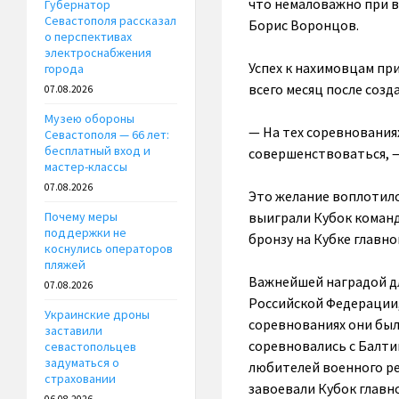
что немаловажно при в
Губернатор
Севастополя рассказал
Борис Воронцов.
о перспективах
электроснабжения
Успех к нахимовцам при
города
всего месяц после созд
07.08.2026
Музею обороны
— На тех соревнования
Севастополя — 66 лет:
бесплатный вход и
совершенствоваться, 
мастер-классы
07.08.2026
Это желание воплотило
выиграли Кубок команд
Почему меры
поддержки не
бронзу на Кубке главн
коснулись операторов
пляжей
Важнейшей наградой дл
07.08.2026
Российской Федерации, 
Украинские дроны
соревнованиях они был
заставили
соревновались с Балти
севастопольцев
задуматься о
любителей военного ре
страховании
завоевали Кубок главн