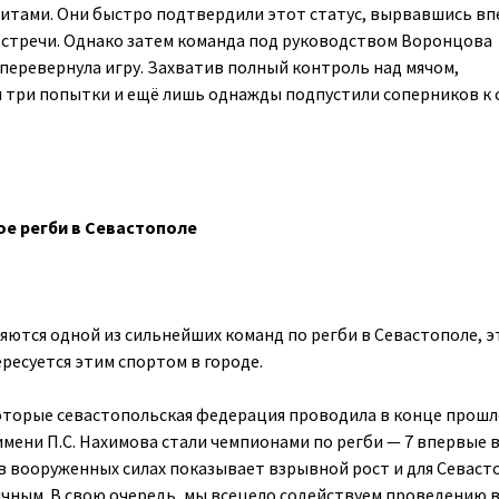
итами. Они быстро подтвердили этот статус, вырвавшись вп
встречи. Однако затем команда под руководством Воронцова
 перевернула игру. Захватив полный контроль над мячом,
 три попытки и ещё лишь однажды подпустили соперников к 
е регби в Севастополе
яются одной из сильнейших команд по регби в Севастополе, э
ресуется этим спортом в городе.
оторые севастопольская федерация проводила в конце прошл
имени П.С. Нахимова стали чемпионами по регби — 7 впервые 
 в вооруженных силах показывает взрывной рост и для Севаст
ичным. В свою очередь, мы всецело содействуем проведению в