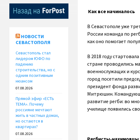
Как все начиналось
В Севастополе уже тре
России команда по регб
НОВОСТИ
как оно помогает попул
СЕВАСТОПОЛЯ
Севастополь стал
В 2018 году стартовал
лидером ЮФО по
стране проводились ма
падению
строительства, но с
военнослужащих и курс
одним позитивным
город посетили предсе
нюансом
президент фонда разви
07.08.2026
Митрюшин. Командующи
Прямой эфир «ЕСТЬ
развитие регби: во мн
ТЕМА». Почему
училище появились сво
россияне мечтают
жить в частных домах,
но остаются в
квартирах?
07.08.2026
Регбисты-нахимовцы