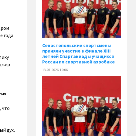
дром
е года
Севастопольские спортсмены
приняли участие в финале XIII
летней Спартакиады учащихся
тику
России по спортивной аэробике
еджер
13.07.2026 12:06
мя.
, что
ый дух,