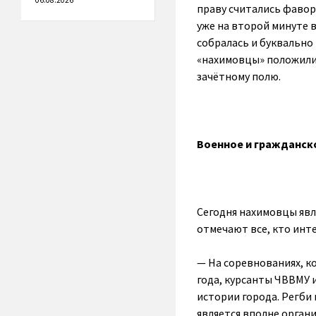
06.08.2026
праву считались фавор
уже на второй минуте 
собралась и буквально
«нахимовцы» положили
зачётному полю.
Военное и гражданско
Сегодня нахимовцы явл
отмечают все, кто инте
— На соревнованиях, к
года, курсанты ЧВВМУ 
истории города. Регби
является вполне орган