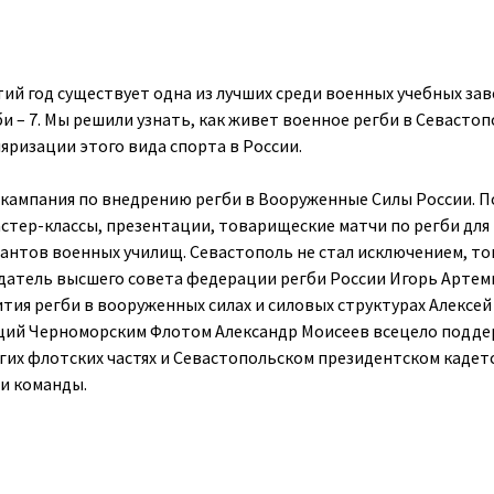
тий год существует одна из лучших среди военных учебных за
и – 7. Мы решили узнать, как живет военное регби в Севастоп
яризации этого вида спорта в России.
а кампания по внедрению регби в Вооруженные Силы России. П
стер-классы, презентации, товарищеские матчи по регби для
антов военных училищ. Севастополь не стал исключением, то
датель высшего совета федерации регби России Игорь Артем
тия регби в вооруженных силах и силовых структурах Алексей
й Черноморским Флотом Александр Моисеев всецело подде
огих флотских частях и Севастопольском президентском кадет
и команды.