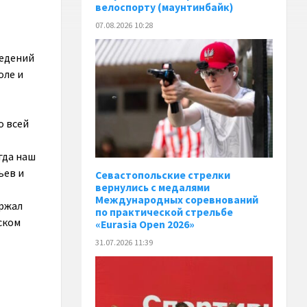
велоспорту (маунтинбайк)
07.08.2026 10:28
ведений
оле и
о всей
гда наш
ьев и
Севастопольские стрелки
вернулись с медалями
Международных соревнований
ржал
по практической стрельбе
ском
«Eurasia Open 2026»
31.07.2026 11:39