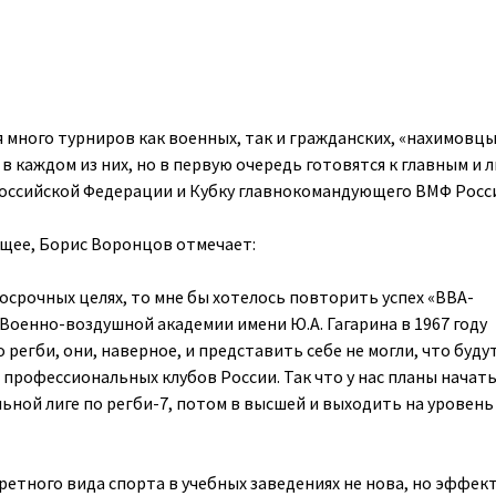
я много турниров как военных, так и гражданских, «нахимовцы
в каждом из них, но в первую очередь готовятся к главным и
Российской Федерации и Кубку главнокомандующего ВМФ Росс
дущее, Борис Воронцов отмечает:
осрочных целях, то мне бы хотелось повторить успех «ВВА-
 Военно-воздушной академии имени Ю.А. Гагарина в 1967 году
 регби, они, наверное, и представить себе не могли, что буду
 профессиональных клубов России. Так что у нас планы начат
ьной лиге по регби-7, потом в высшей и выходить на уровень
ретного вида спорта в учебных заведениях не нова, но эффек