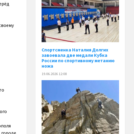
ерёд
своему
Спортсменка Наталия Долгих
завоевала две медали Кубка
России по спортивному метанию
ножа
19.06.2026 12:08
то
ого
в
ополя
 городе