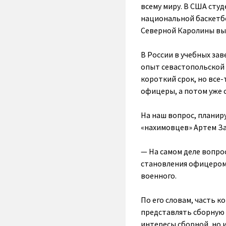
всему миру. В США сту
национальной баскетбо
Северной Каролины вы
В России в учебных зав
опыт севастопольской 
короткий срок, но все
офицеры, а потом уже 
На наш вопрос, планир
«нахимовцев» Артем За
— На самом деле вопро
становления офицером,
военного.
По его словам, часть 
представлять сборную 
интересы сборной, но 