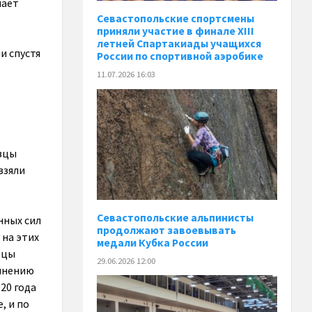
чает
Севастопольские спортсмены
приняли участие в финале XIII
летней Спартакиады учащихся
и спустя
России по спортивной аэробике
11.07.2026 16:03
овцы
взяли
Севастопольские альпинисты
нных сил
продолжают завоевывать
 на этих
медали Кубка России
ьцы
29.06.2026 12:00
 мнению
20 года
, и по