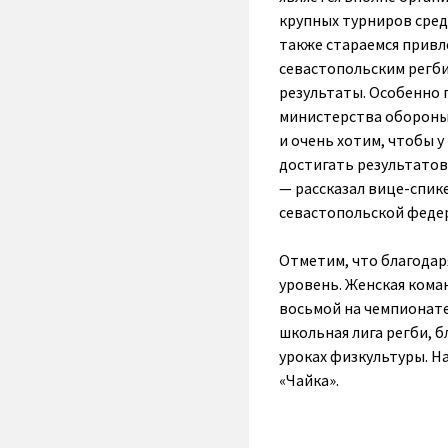
крупных турниров сред
также стараемся привл
севастопольским регби
результаты. Особенно 
министерства обороны,
и очень хотим, чтобы 
достигать результатов
— рассказал вице-спик
севастопольской федер
Отметим, что благодар
уровень. Женская кома
восьмой на чемпионате
школьная лига регби, 
уроках физкультуры. Н
«Чайка».