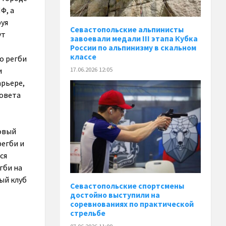
Ф, а
руя
Севастопольские альпинисты
ут
завоевали медали III этапа Кубка
России по альпинизму в скальном
классе
о регби
и
17.06.2026 12:05
арьере,
совета
новый
регби и
ся
гби на
ый клуб
Севастопольские спортсмены
достойно выступили на
соревнованиях по практической
стрельбе