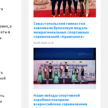
та
Севастопольские гимнастки
овек, а
завоевали бронзовую медаль
таты в
межрегиональных спортивных
соревнований «Крымчанка»
ь
30.05.2026 11:23
ть
рой
сть
Наши звёзды спортивной
аэробики покорили
ко
всероссийские соревнования