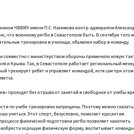
ьником ЧВВМУ имени П.С. Нахимова контр-адмиралом Алексан
о, что военному регби в Севастополе быть. В сентябре того ж
тельные тренировки в училище, объявлен набор в команду.
ии совместно с министерством обороны применили новую так
оля и Крыма. Так, в Севастополе работает региональный мен
ый тренирует ребят и управляет командой, хотя сам при этом
яется.
в» проходят без отрыва от занятий в свободное от учебы вре
сти по учебе тренировки запрещены. Поэтому можно сказать
ошо учиться. Этот спорт, безусловно, помогает курсантам
в процессе физической подготовки регби позволяет накопить
риобрести хорошую физическую форму, воспитывает командн