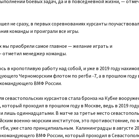
ыполнении боевых задач, да и в повседневной жизни, — отме
шел не сразу, в первых соревнованиях курсанты поучаствовал
ания команды и проиграли все игры.
х мы приобрели самое главное — желание играть и
— отметил менеджер команды.
сь в кропотливую работу над собой, и уже в 2019 году нахим
ующего Черноморским флотом по регби -7, а в прошлом году 
окомандующего ВМФ России.
я севастопольских курсантов стала бронза на Кубке вооруже
который проходил в прошлом году в Москве, ведь в 2019 году
и лишь одиннадцатыми. В матче за третье место севастопол
йским военно-морским институтом, это противостояние, по
гби, уже стало принципиальным. Калининградцы в августе 20
окомандующего ВМФ России, который проходил в Севастополе