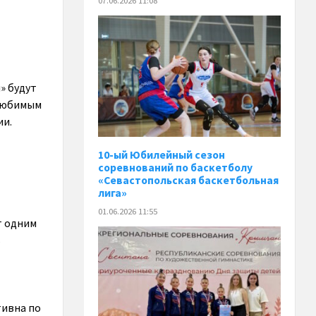
07.06.2026 11:08
» будут
 любимым
ии.
10-ый Юбилейный сезон
соревнований по баскетболу
«Севастопольская баскетбольная
лига»
01.06.2026 11:55
т одним
ь
тивна по