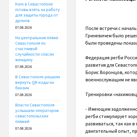
Кого в Севастополе
готовы взять на работу
для защиты города от
дронов
После встречи с начал
07.08.2026
Гриневичем было решен
На центральном пляже
были проведены показа
Севастополя по
счастливой
случайности спасли
Федерация регби Росс
женщину
развития для Севастоп
07.08.2026
Борис Воронцов, котор
В Севастополе решили
военнослужащим не явл
вернуть QR-коды на
бензин
Тренировки «нахимовце
07.08.2026
Власти Севастополя
­- Имеющим задолженно
услышали операторов
регби стимулирует хор
севастопольских
пляжей
развиваться, так как 
07.08.2026
двигательный опыт, п