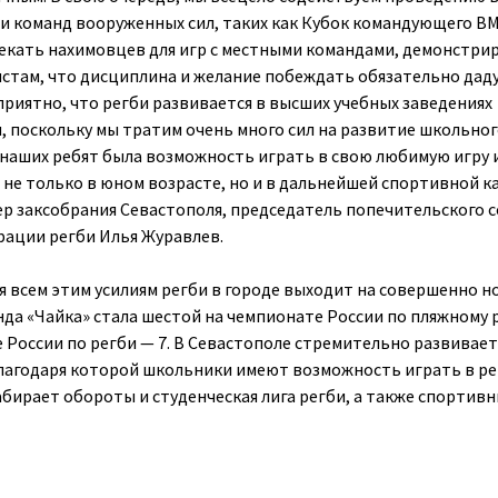
и команд вооруженных сил, таких как Кубок командующего ВМ
екать нахимовцев для игр с местными командами, демонстри
стам, что дисциплина и желание побеждать обязательно дад
приятно, что регби развивается в высших учебных заведениях
 поскольку мы тратим очень много сил на развитие школьног
у наших ребят была возможность играть в свою любимую игру 
 не только в юном возрасте, но и в дальнейшей спортивной к
ер заксобрания Севастополя, председатель попечительского 
ации регби Илья Журавлев.
я всем этим усилиям регби в городе выходит на совершенно 
нда «Чайка» стала шестой на чемпионате России по пляжному 
 России по регби — 7. В Севастополе стремительно развивает
благодаря которой школьники имеют возможность играть в ре
абирает обороты и студенческая лига регби, а также спортивн