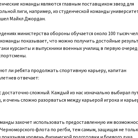
денческие команды являются главным поставщиком звезд для
льной лиги, например, из студенческой команды университе
шел Майкл Джордан.
едениях министерства обороны обучается около 100 тысяч чел
команды показывает, что можно получить достойные резуль
-таки курсанты и выпускники военных училищ в первую очеред
спортсмены.
уют ли ребята продолжать спортивную карьеру, капитан
летнев отвечает:
с достаточно сложный. Каждый из нас изначально выбирал пу
 и очень сложно разорваться между карьерой игрока и карье
команды захочет использовать предоставленную им возможно
Черноморского флота по регби, тем самым, защищая не толь
и показывая уровень физической подготовки и боевого духа