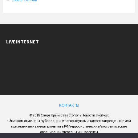
LIVEINTERNET
КОНТАКТЫ
© 2018 Спорт Крым Севастополь Новости | ForPost
* Значком отмечены публикации, в которых упоминаются запрещенные или
признанные нежелательными в РФ/террористические/экстремистские
организации/персоны и иноагенты