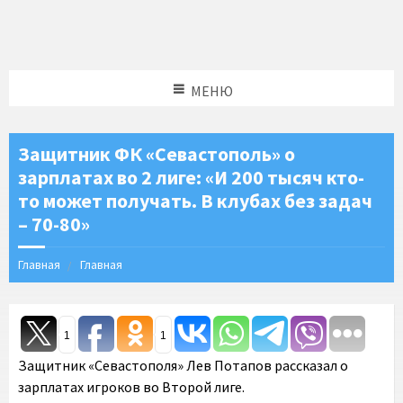
МЕНЮ
Защитник ФК «Севастополь» о
зарплатах во 2 лиге: «И 200 тысяч кто-
то может получать. В клубах без задач
– 70-80»
Главная
Главная
1
1
Защитник «Севастополя» Лев Потапов рассказал о
зарплатах игроков во Второй лиге.