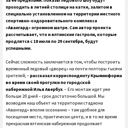
за ее пределами. Показы ледового шоу будут
проходить в летней столице на катке, залитом в
специально установленном на территории местного
спортивно-оздоровительного комплекса
«Авангард» огромном шатре. Сам автор проекта
рассчитывает, что и ялтинские гастроли, которые
продлятся с 18 июля по 29 сентября, будут
успешными.
Сейчас сложность заключается в том, чтобы построить
временный ледовый «дворец» на почти полторы тысячи
зрителей, –
рассказал корреспонденту Крыминформа
во время своей прогулки по городской
набережной
Илья Авербух
. – Его монтаж идет уже
больше 20 дней – срок достаточно большой. Мы
возводим наш объект на территории стадиона
«Авангард» вполне осознанно – там удобное для
посещения место, практически центр, и в то же время
прекрасная ялтинская набережная продолжает