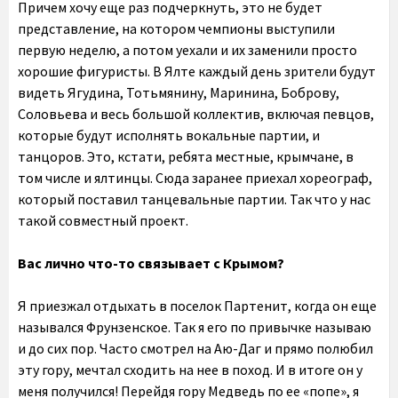
Причем хочу еще раз подчеркнуть, это не будет
представление, на котором чемпионы выступили
первую неделю, а потом уехали и их заменили просто
хорошие фигуристы. В Ялте каждый день зрители будут
видеть Ягудина, Тотьмянину, Маринина, Боброву,
Соловьева и весь большой коллектив, включая певцов,
которые будут исполнять вокальные партии, и
танцоров. Это, кстати, ребята местные, крымчане, в
том числе и ялтинцы. Сюда заранее приехал хореограф,
который поставил танцевальные партии. Так что у нас
такой совместный проект.
Вас лично что-то связывает с Крымом?
Я приезжал отдыхать в поселок Партенит, когда он еще
назывался Фрунзенское. Так я его по привычке называю
и до сих пор. Часто смотрел на Аю-Даг и прямо полюбил
эту гору, мечтал сходить на нее в поход. И в итоге он у
меня получился! Перейдя гору Медведь по ее «попе», я