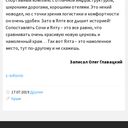
спортивный комплекс с отличной инфраструктурой,
широкими дорогами, хорошими отелями. Это некий
новодел, но с точки зрения логистики и комфортности
он очень удобен. Зато в Ялте все дышит историей!
Сопоставлять Сочи и Ялту – это все равно, что
сравнивать очень красивую новую церковь и
намоленный храм… Так вот Ялта – это намоленное
место, тут по-другому и не скажешь.
Записал Олег Главацкий
c-inform
17.07.2019
Другие
Tags:
Крым