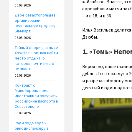
хайлайтов. Знаете, что
06.08.2026
еврокубки и матчи за 
Двое севастопольцев
– и в 18, и в 36.
организовали
нелегальную продажу
Илья Васильев делится
SIM-карт
Дзюбы.
06.08.2026
Тайный дворик на мысе
1. «Томь» Неп
Хрустальном: как найти
место отдыха, о
котором почти никто
Вероятно, ваше главно
не знает
дубль «Тоттенхэму» в 
06.08.2026
и разрезал оборону мо
Контракт с
десятый и одиннадцаты
Минобороны помог
иностранцам получить
российские паспорта в
Севастополе
06.08.2026
Ради подъезда к
онкодиспансеру в