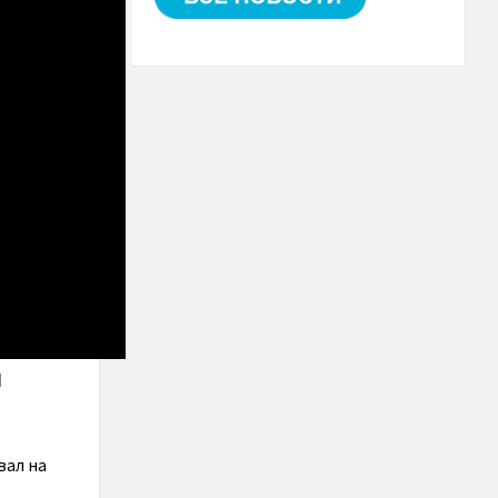
л
вал на