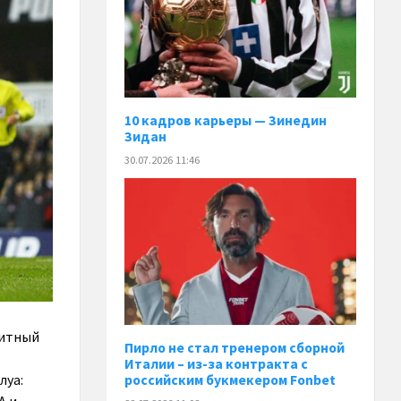
10 кадров карьеры — Зинедин
Зидан
30.07.2026 11:46
ритный
Пирло не стал тренером сборной
Италии – из-за контракта с
луа:
российским букмекером Fonbet
А и