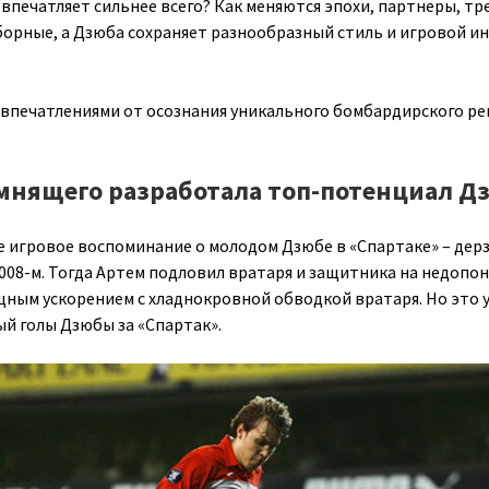
 впечатляет сильнее всего? Как меняются эпохи, партнеры, тр
сборные, а Дзюба сохраняет разнообразный стиль и игровой и
 впечатлениями от осознания уникального бомбардирского р
омнящего разработала топ-потенциал 
е игровое воспоминание о молодом Дзюбе в «Спартаке» – дер
2008-м. Тогда Артем подловил вратаря и защитника на недопо
щным ускорением с хладнокровной обводкой вратаря. Но это 
й голы Дзюбы за «Спартак».