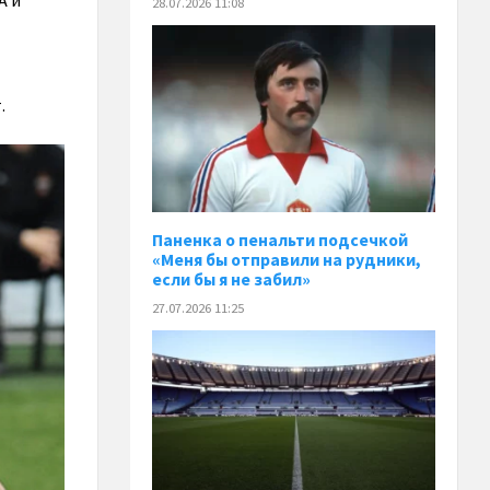
28.07.2026 11:08
.
Паненка o пенальти подсечкой
«Меня бы отправили на рудники,
если бы я не забил»
27.07.2026 11:25