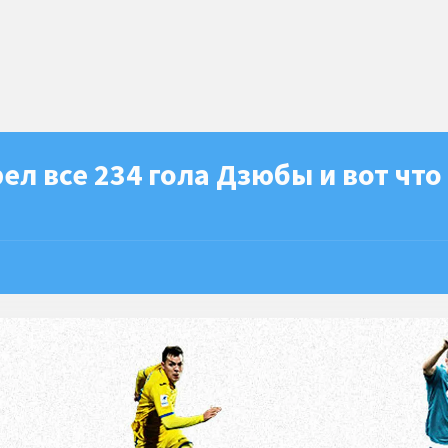
ел все 234 гола Дзюбы и вот что