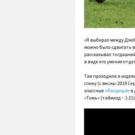
«Я выбирал между Дзюб
можно было сдвигать вл
рассказывал тогдашний
в виде его умения отда
Там проходили и изде
спину (с весны-2019 Се
классные
обводящие
в 
«Томь» (таймкод – 1:21)