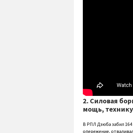
2. Силовая бор
мощь, техник
В РПЛ Дзюба забил 164 
опережение, отваливал