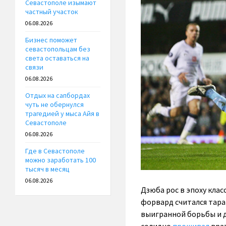
Севастополе изымают
частный участок
06.08.2026
Бизнес поможет
севастопольцам без
света оставаться на
связи
06.08.2026
Отдых на сапбордах
чуть не обернулся
трагедией у мыса Айя в
Севастополе
06.08.2026
Где в Севастополе
можно заработать 100
тысяч в месяц
06.08.2026
Дзюба рос в эпоху кла
форвард считался тара
выигранной борьбы и д
солидно
прошивал
врат