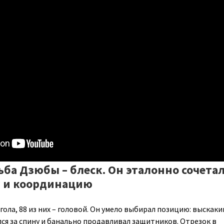
ьба Дзюбы – блеск. Он эталонно сочета
у и координацию
гола, 88 из них – головой. Он умело выбирал позицию: выскаки
ся за спину и банально продавливал защитников. Отрезок в