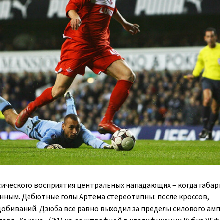
ссического восприятия центральных нападающих – когда габа
нным. Дебютные голы Артема стереотипны: после кроссов,
обиваний. Дзюба все равно выходил за пределы силового амп
аря «Хэкена» (3:1) из-за штрафной в квалификации Кубка УЕФ