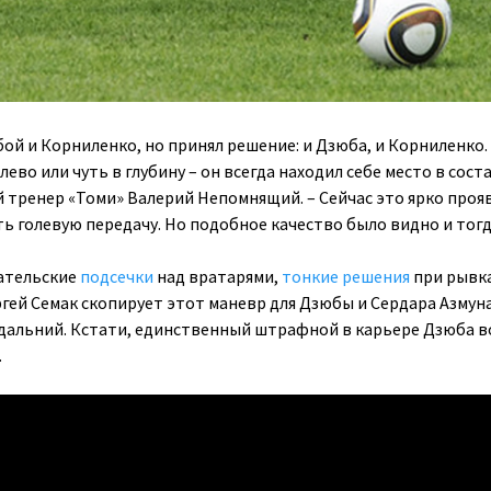
ой и Корниленко, но принял решение: и Дзюба, и Корниленко.
ево или чуть в глубину – он всегда находил себе место в соста
 тренер «Томи» Валерий Непомнящий. – Сейчас это ярко проя
ть голевую передачу. Но подобное качество было видно и тогд
вательские
подсечки
над вратарями,
тонкие решения
при рывка
ргей Семак скопирует этот маневр для Дзюбы и Сердара Азмуна
дальний. Кстати, единственный штрафной в карьере Дзюба в
.