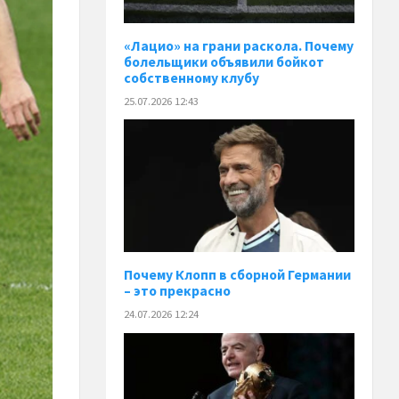
«Лацио» на грани раскола. Почему
болельщики объявили бойкот
собственному клубу
25.07.2026 12:43
Почему Клопп в сборной Германии
– это прекрасно
24.07.2026 12:24