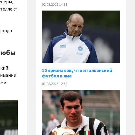
енеры,
02.08.2026 14:31
нтеллект
екорда
Дзюбы
зкий
10 признаков, что итальянский
нимании
футбол в яме
уже
01.08.2026 12:38