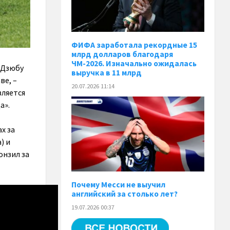
ФИФА заработала рекордные 15
млрд долларов благодаря
ЧМ-2026. Изначально ожидалась
 Дзюбу
выручка в 11 млрд
ве, –
20.07.2026 11:14
вляется
а».
х за
) и
онзил за
Почему Месси не выучил
английский за столько лет?
19.07.2026 00:37