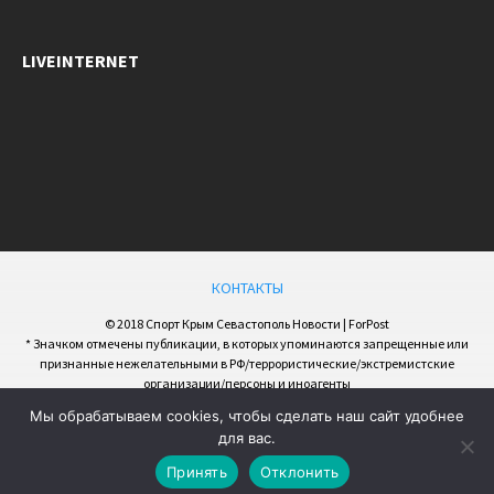
LIVEINTERNET
КОНТАКТЫ
© 2018 Спорт Крым Севастополь Новости | ForPost
* Значком отмечены публикации, в которых упоминаются запрещенные или
признанные нежелательными в РФ/террористические/экстремистские
организации/персоны и иноагенты
Мы обрабатываем cookies, чтобы сделать наш сайт удобнее
для вас.
Принять
Отклонить