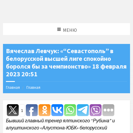
МЕНЮ
Вячеслав Левчук: «“Севастополь” в
белорусской высшей лиге спокойно
боролся бы за чемпионство» 18 февраля
2023 20:51
Главная
Главная
1
Бывший главный тренер ялтинского “Рубина” и
алуштинского «Алустона-ЮБК» белорусский