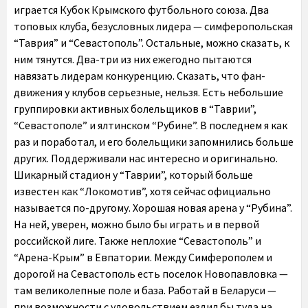
играется Кубок Крымского футбольного союза. Два
топовых клуба, безусловных лидера — симферопольская
“Таврия” и “Севастополь”. Остальные, можно сказать, к
ним тянутся. Два-три из них ежегодно пытаются
навязать лидерам конкуренцию. Сказать, что фан-
движения у клубов серьезные, нельзя. Есть небольшие
группировки активных болельщиков в “Таврии”,
“Севастополе” и ялтинском “Рубине”. В последнем я как
раз и поработал, и его болельщики запомнились больше
других. Поддерживали нас интересно и оригинально.
Шикарный стадион у “Таврии”, который больше
известен как “Локомотив”, хотя сейчас официально
называется по-другому. Хорошая новая арена у “Рубина”.
На ней, уверен, можно было бы играть и в первой
российской лиге. Также неплохие “Севастополь” и
“Арена-Крым” в Евпатории. Между Симферополем и
дорогой на Севастополь есть поселок Новопавловка —
там великолепные поле и база. Работай в Беларуси —
при возможности с удовольствием ездил бы туда на