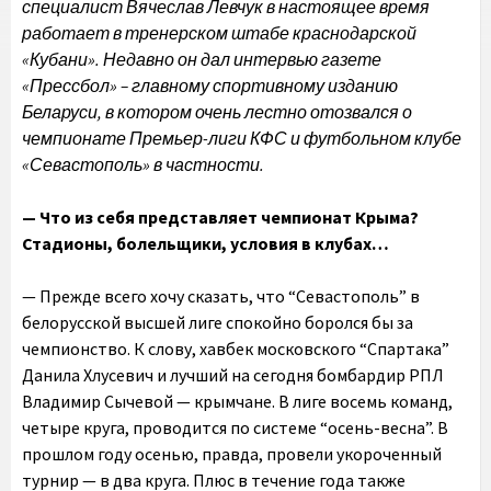
специалист Вячеслав Левчук в настоящее время
работает в тренерском штабе краснодарской
«Кубани». Недавно он дал интервью газете
«Прессбол» – главному спортивному изданию
Беларуси, в котором очень лестно отозвался о
чемпионате Премьер-лиги КФС и футбольном клубе
«Севастополь» в частности.
— Что из себя представляет чемпионат Крыма?
Стадионы, болельщики, условия в клубах…
— Прежде всего хочу сказать, что “Севастополь” в
белорусской высшей лиге спокойно боролся бы за
чемпионство. К слову, хавбек московского “Спартака”
Данила Хлусевич и лучший на сегодня бомбардир РПЛ
Владимир Сычевой — крымчане. В лиге восемь команд,
четыре круга, проводится по системе “осень-весна”. В
прошлом году осенью, правда, провели укороченный
турнир — в два круга. Плюс в течение года также