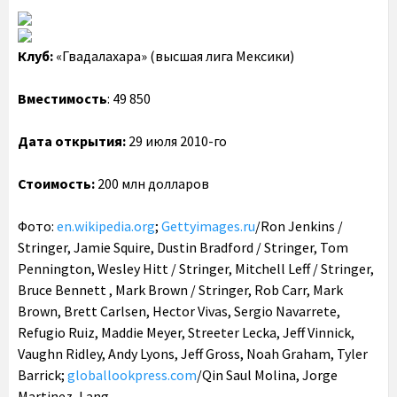
Клуб:
«Гвадалахара» (высшая лига Мексики)
Вместимость
: 49 850
Дата открытия:
29 июля 2010-го
Стоимость:
200 млн долларов
Фото:
en.wikipedia.org
;
Gettyimages.ru
/Ron Jenkins /
Stringer, Jamie Squire, Dustin Bradford / Stringer, Tom
Pennington, Wesley Hitt / Stringer, Mitchell Leff / Stringer,
Bruce Bennett , Mark Brown / Stringer, Rob Carr, Mark
Brown, Brett Carlsen, Hector Vivas, Sergio Navarrete,
Refugio Ruiz, Maddie Meyer, Streeter Lecka, Jeff Vinnick,
Vaughn Ridley, Andy Lyons, Jeff Gross, Noah Graham, Tyler
Barrick;
globallookpress.com
/Qin Saul Molina, Jorge
Martinez, Lang