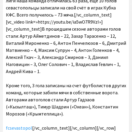
лиги наша команда отличилась 63 раза, еще 10 голов
севастопольцы записали на свой счёт в играх Кубка
КФС. Всего получилось – 73 мяча.[/vc_column_text]
[vc_video link=»https://youtu.be/ia5wO7R9VzI»]
[vc_column_text]В прошедшем сезоне авторами голов
стали: Артур Айметдинов – 22, Захар Тарасенко – 12,
Виталий Мироненко – 6, Антон Пенчелюзов – 6, Дмитрий
Матвиенко – 4, Максим Супрун – 4, Антон Голенков – 4,
Алексей Ткач – 3, Александр Смирнов – 3, Даниил
Наговицин – 3, Олег Солович – 1, Владислав Гевлич – 1,
Андрей Кива – 1.
Кроме того, 3 гола записаны на счет футболистов других
команд, которые забили мячи в собственные ворота.
Авторами автоголов стали Артур Гадзаов
(«Кызылташ»), Тимур Шадрин («Океан»), Константин
Морозов («Крымтеплица»).
fcsevastopol
[/vc_column_text][/vc_column][/vc_row]