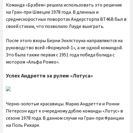
Команда «Брэбем» решила использовать это решение
на Гран-при Швеции 1978 года. В длинных и
среднескоростных поворотах Андерсторпа BT46B был в
своей стихии, что позволило Лауде выиграть.
После этого взоры Берни Экклстоуна направляются на
руководство всей «Формулой-1», а не одной командой.
Это была также первая с 1951 года победа болида с
мотором «Альфа Ромео».
Успех Андретти за рулем «Лотуса»
Черно-золотые красавицы. Марио Андретти и Ронни
Петерсон идут к очередному дублю команды «Лотус» в
сезоне 1978 года. В данном случае на Гран-при Франции
на Поль Рикаре.