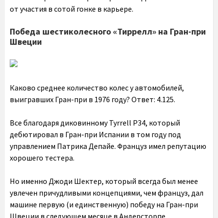
от участия в сотой гонке в карьере.
Победа шестиколесного «Тиррелл» на Гран-при
Швеции
Каково среднее количество колес у автомобилей,
выигравших Гран-при в 1976 году? Ответ: 4.125.
Все благодаря диковинному Tyrrell P34, который
дебютировал в Гран-при Испании в том году под
управлением Патрика Депайе. Француз имел репутацию
хорошего тестера.
Но именно Джоди Шектер, который всегда был менее
увлечен причудливыми концепциями, чем француз, дал
машине первую (и единственную) победу на Гран-при
Швеции в следующем месяце в Андерсторпе.