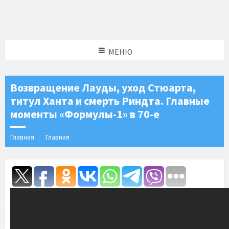
МЕНЮ
Возвращение Лауды, уход Стюарта,
титул Ханта и смерть Риндта. Главные
моменты «Формулы-1» в 70-е
Главная
Главная