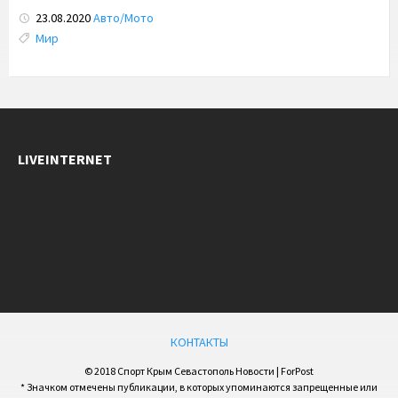
23.08.2020
Авто/Мото
Tags:
Мир
LIVEINTERNET
КОНТАКТЫ
© 2018 Спорт Крым Севастополь Новости | ForPost
* Значком отмечены публикации, в которых упоминаются запрещенные или