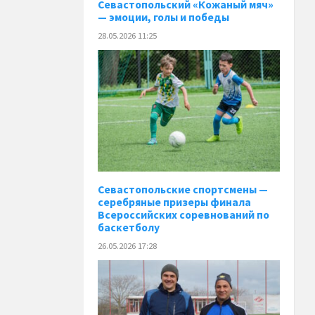
️Севастопольский «Кожаный мяч»
— эмоции, голы и победы
28.05.2026 11:25
Севастопольские спортсмены —
серебряные призеры финала
Всероссийских соревнований по
баскетболу
26.05.2026 17:28