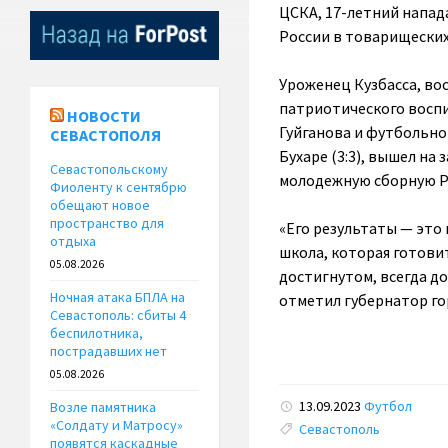
ЦСКА, 17-летний напа
России в товарищеских
Уроженец Кузбасса, во
патриотического восп
НОВОСТИ
Гуйганова и футбольно
СЕВАСТОПОЛЯ
Бухаре (3:3), вышел на
Севастопольскому
молодежную сборную Р
Фиоленту к сентябрю
обещают новое
пространство для
«Его результаты — это
отдыха
школа, которая готови
05.08.2026
достигнутом, всегда д
Ночная атака БПЛА на
отметил губернатор го
Севастополь: сбиты 4
беспилотника,
пострадавших нет
05.08.2026
13.09.2023
Футбол
Возле памятника
«Солдату и Матросу»
Tags:
Севастополь
появятся каскадные