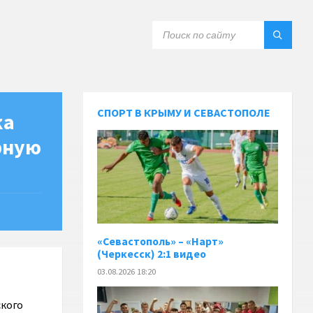
СПОРТ В КРЫМУ И СЕВАСТОПОЛЕ
ка
рную
«Севастополь» – «Нарт»
(Черкесск) 2:1 видео
03.08.2026 18:20
ского