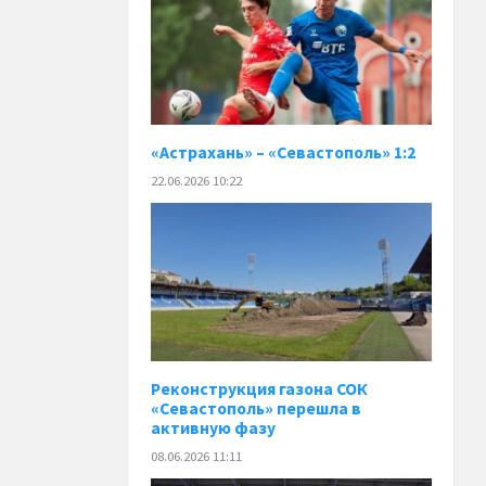
«Астрахань» – «Севастополь» 1:2
22.06.2026 10:22
Реконструкция газона СОК
«Севастополь» перешла в
активную фазу
08.06.2026 11:11