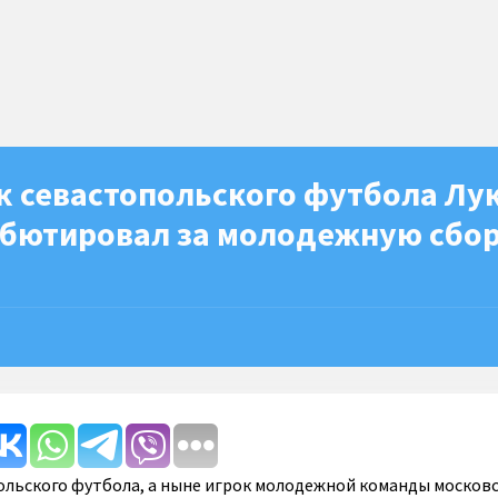
к севастопольского футбола Лу
ебютировал за молодежную сбо
льского футбола, а ныне игрок молодежной команды москов