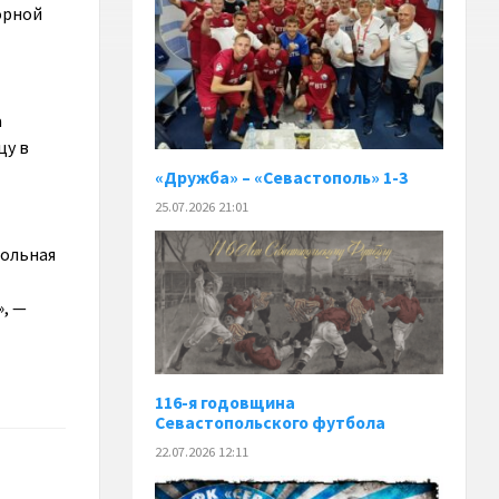
орной
а
цу в
«Дружба» – «Севастополь» 1-3
25.07.2026 21:01
больная
», —
116-я годовщина
Севастопольского футбола
22.07.2026 12:11