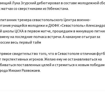
дающий Лука Згурский дебютировал в составе молодежной сб
 матчах со сверстниками из Узбекистана.
спитанник тренера севастопольского Центра военно-
итания учащейся молодежи и ДЮФК «Севастополь» Александр
й школы ЦСКА в первом матче, прошедшем в минувшую пятни
 замену на последние полчаса встречи. А накануне отыграл за
оссии весь первый тайм
 прямое свидетельство того, что в Севастополе отличная фут
т перспективных игроков. Желаю ему не останавливаться на
обиваться поставленных целей и стремиться к новым победам
рода Михаил Развожаев.