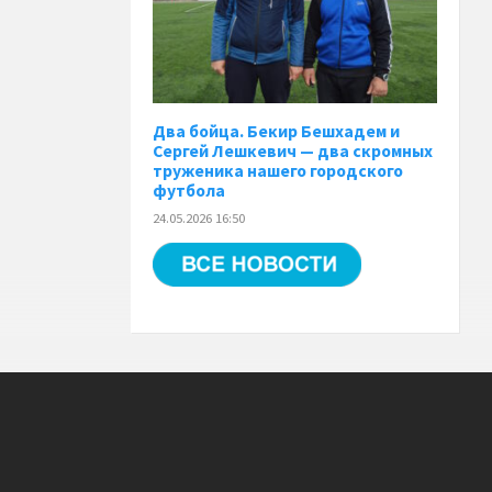
Два бойца. Бекир Бешхадем и
Сергей Лешкевич — два скромных
труженика нашего городского
футбола
24.05.2026 16:50