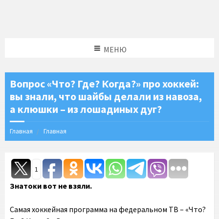
МЕНЮ
Вопрос «Что? Где? Когда?» про хоккей:
вы знали, что шайбы делали из навоза,
а клюшки – из лошадиных дуг?
Главная
Главная
1
Знатоки вот не взяли.
Самая хоккейная программа на федеральном ТВ – «Что?