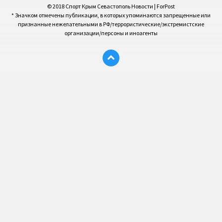
© 2018 Спорт Крым Севастополь Новости | ForPost
* Значком отмечены публикации, в которых упоминаются запрещенные или
признанные нежелательными в РФ/террористические/экстремистские
организации/персоны и иноагенты