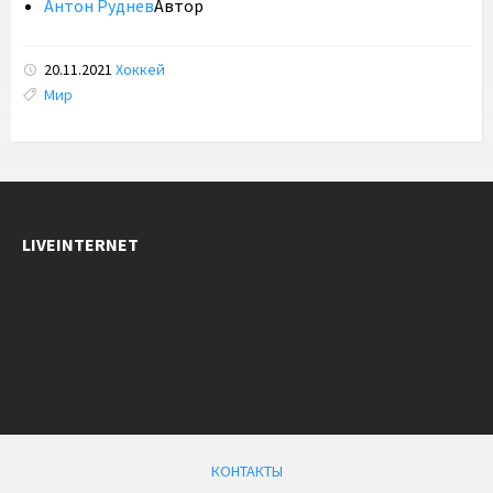
Антон Руднев
Автор
20.11.2021
Хоккей
Tags:
Мир
LIVEINTERNET
КОНТАКТЫ