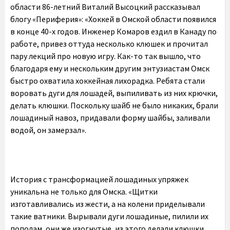
области 86-летний Виталий Высоцкий рассказывал
блогу «Периферия»: «Хоккей в Омской области появился
в конце 40-х годов. Инженер Комаров ездил в Канаду по
работе, привез оттуда несколько клюшек и прочитал
пару лекций про новую игру. Как-то так вышло, что
благодаря ему и нескольким другим энтузиастам Омск
быстро охватила хоккейная лихорадка. Ребята стали
воровать дуги для лошадей, выпиливать из них крючки,
делать клюшки. Поскольку шайб не было никаких, брали
лошадиный навоз, придавали форму шайбы, заливали
водой, он замерзал».
История с трансформацией лошадиных упряжек
уникальна не только для Омска. «Щитки
изготавливались из жести, а на колени приделывали
такие ватники. Вырывали дуги лошадиные, пилили их
пополам, они же изогнутые, из этого делали клюшки