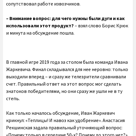
сопутствовал работе извозчиков.
– Внимание вопрос: для чего нужны были дуги и как
использовали этот продукт?
– взял слово Борис Крюк
и минута на обсуждение пошла.
В главной игре 2019 года за столом была команда Ивана
Жаркевича. Финал складывался для нее неровно: только
выходили вперед – и сразу же телезрители сравнивали
счет. Правильный ответ на этот вопрос мог сделать
знатоков победителями, но они сразу же ушли не в ту
степь.
Как только началось обсуждение, Иван Жаркевич
крикнул: «Теплицы! И навоз как удобрение». Анастасия
Рекшинская задала правильный уточняющий вопрос:
«Почему только в середине 50-х? Почему до этого нет?».