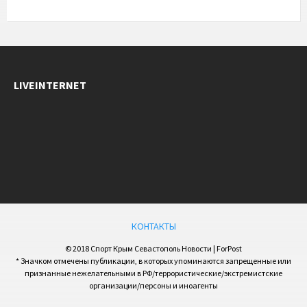
LIVEINTERNET
КОНТАКТЫ
© 2018 Спорт Крым Севастополь Новости | ForPost
* Значком отмечены публикации, в которых упоминаются запрещенные или
признанные нежелательными в РФ/террористические/экстремистские
организации/персоны и иноагенты