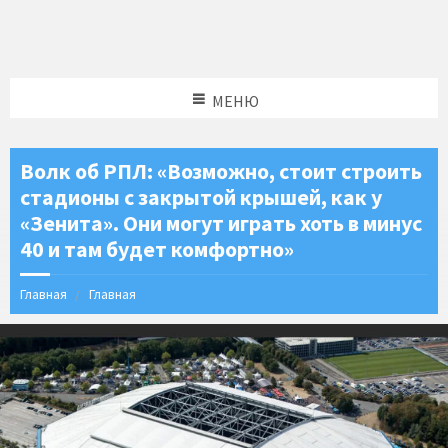
МЕНЮ
Волк об РПЛ: «Возможно, стоит строить
стадионы с закрытой крышей, как у
«Зенита». Они могут играть хоть в минус
40 и там будет комфортно»
Главная
Главная