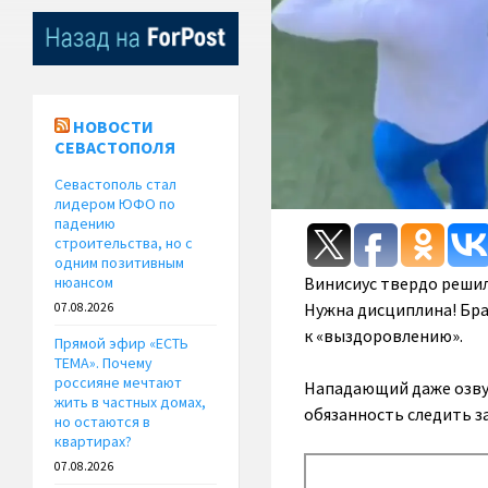
НОВОСТИ
СЕВАСТОПОЛЯ
Севастополь стал
лидером ЮФО по
падению
строительства, но с
одним позитивным
Винисиус твердо решил
нюансом
Нужна дисциплина! Бра
07.08.2026
к «выздоровлению».
Прямой эфир «ЕСТЬ
ТЕМА». Почему
россияне мечтают
Нападающий даже озвуч
жить в частных домах,
обязанность следить з
но остаются в
квартирах?
07.08.2026