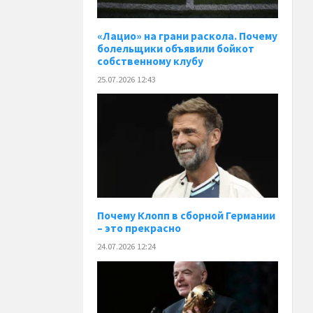
«Лацио» на грани раскола. Почему
болельщики объявили бойкот
собственному клубу
25.07.2026 12:43
Почему Клопп в сборной Германии
– это прекрасно
24.07.2026 12:24