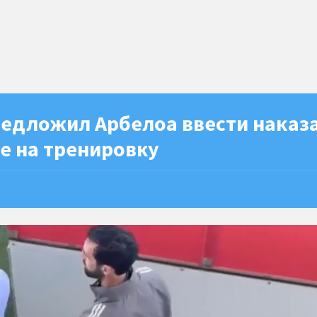
редложил Арбелоа ввести наказ
е на тренировку