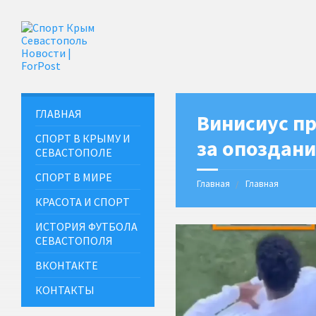
ГЛАВНАЯ
Винисиус п
СПОРТ В КРЫМУ И
за опоздани
СЕВАСТОПОЛЕ
СПОРТ В МИРЕ
Главная
Главная
КРАСОТА И СПОРТ
ИСТОРИЯ ФУТБОЛА
СЕВАСТОПОЛЯ
ВКОНТАКТЕ
КОНТАКТЫ