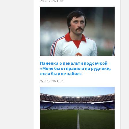
28.07.2026 11:08
Паненка o пенальти подсечкой
«Меня бы отправили на рудники,
если бы я не забил»
27.07.2026 11:25