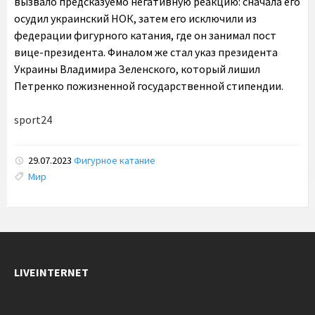
вызвало предсказуемо негативную реакцию: сначала его
осудил украинский НОК, затем его исключили из
федерации фигурного катания, где он занимал пост
вице-президента. Финалом же стал указ президента
Украины Владимира Зеленского, который лишил
Петренко пожизненной государственной стипендии.
sport24
29.07.2023
Фигурное катание
Tags:
Мир
LIVEINTERNET