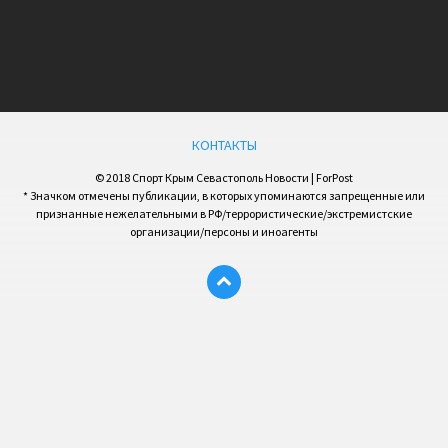
КОНТАКТЫ
© 2018 Спорт Крым Севастополь Новости | ForPost
* Значком отмечены публикации, в которых упоминаются запрещенные или
признанные нежелательными в РФ/террористические/экстремистские
организации/персоны и иноагенты