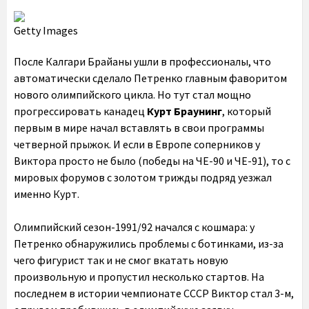
Getty Images
После Калгари Брайаны ушли в профессионалы, что
автоматически сделало Петренко главным фаворитом
нового олимпийского цикла. Но тут стал мощно
прогрессировать канадец
Курт Браунинг
, который
первым в мире начал вставлять в свои программы
четверной прыжок. И если в Европе соперников у
Виктора просто не было (победы на ЧЕ-90 и ЧЕ-91), то с
мировых форумов с золотом трижды подряд уезжал
именно Курт.
Олимпийский сезон-1991/92 начался с кошмара: у
Петренко обнаружились проблемы с ботинками, из-за
чего фигурист так и не смог вкатать новую
произвольную и пропустил несколько стартов. На
последнем в истории чемпионате СССР Виктор стал 3-м,