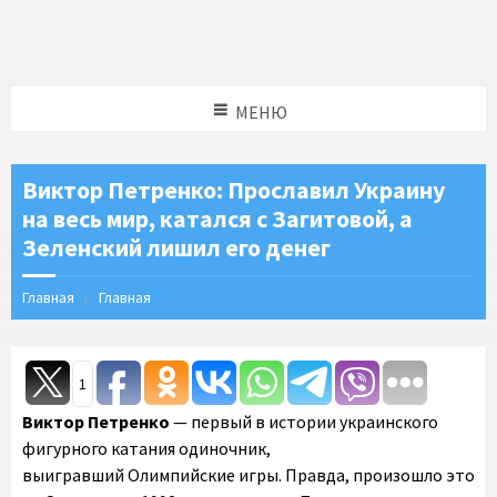
МЕНЮ
Виктор Петренко: Прославил Украину
на весь мир, катался с Загитовой, а
Зеленский лишил его денег
Главная
Главная
1
Виктор Петренко
— первый в истории украинского
фигурного катания одиночник,
выигравший Олимпийские игры. Правда, произошло это