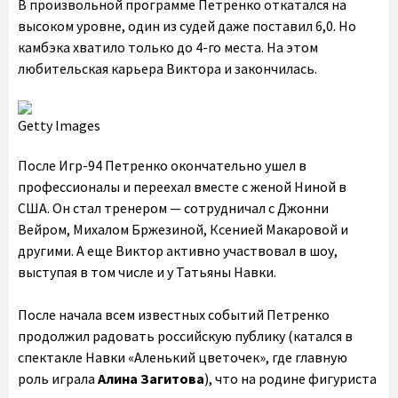
В произвольной программе Петренко откатался на
высоком уровне, один из судей даже поставил 6,0. Но
камбэка хватило только до 4-го места. На этом
любительская карьера Виктора и закончилась.
Getty Images
После Игр-94 Петренко окончательно ушел в
профессионалы и переехал вместе с женой Ниной в
США. Он стал тренером — сотрудничал с Джонни
Вейром, Михалом Бржезиной, Ксенией Макаровой и
другими. А еще Виктор активно участвовал в шоу,
выступая в том числе и у Татьяны Навки.
После начала всем известных событий Петренко
продолжил радовать российскую публику (катался в
спектакле Навки «Аленький цветочек», где главную
роль играла
Алина Загитова
), что на родине фигуриста