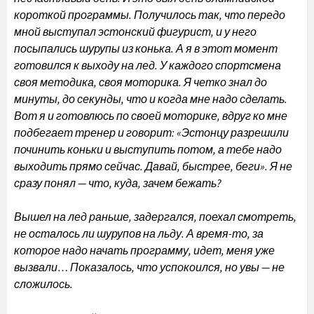
короткой программы. Получилось так, что передо
мной выступал эстонский фигурист, и у него
посыпались шурупы из конька. А я в этот момент
готовился к выходу на лед. У каждого спортсмена
своя методика, своя моторика. Я четко знал до
минуты, до секунды, что и когда мне надо сделать.
Вот я и готовлюсь по своей моторике, вдруг ко мне
подбегает тренер и говорит: «Эстонцу разрешили
починить коньки и выступить потом, а тебе надо
выходить прямо сейчас. Давай, быстрее, беги». Я не
сразу понял — что, куда, зачем бежать?
Вышел на лед раньше, задергался, поехал смотреть,
не осталось ли шурупов на льду. А время-то, за
которое надо начать программу, идет, меня уже
вызвали… Показалось, что успокоился, но увы — не
сложилось.