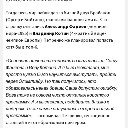
Тогда весь мир наблюдал за битвой двух Брайанов
(Орсер и Бойтано), главными фаворитами на 3-ю
строчку считались
Александр Фадеев
(чемпион
мира-1985) и
Владимир Котин
(4-кратный вице-
чемпион Европы). Петренко же планировал попасть
хотя бы в топ-6.
«Основная ответственность возлагалась на Сашу
Фадеева и Вову Котина. А я был дебютант, мне
просто нужно было научиться выступать, пройти
через Олимпиаду. Но так получилось, что
образовалась некая брешь: Саша допустил ошибку,
Вова тоже не совсем чисто откатал короткую
программу. А я выстрелил, подобрался близко к
лидерам. То же самое получилось и в произвольной
программе»,
— вспоминал Петренко, сенсационно
ставший в итоге бронзовым призером.