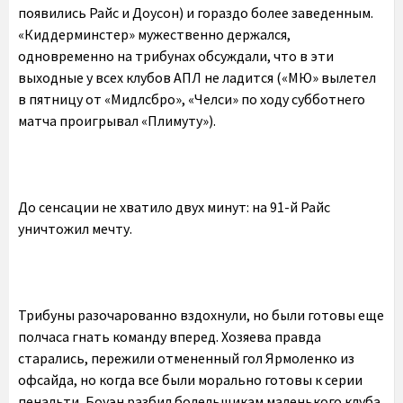
появились Райс и Доусон) и гораздо более заведенным.
«Киддерминстер» мужественно держался,
одновременно на трибунах обсуждали, что в эти
выходные у всех клубов АПЛ не ладится («МЮ» вылетел
в пятницу от «Мидлсбро», «Челси» по ходу субботнего
матча проигрывал «Плимуту»).
До сенсации не хватило двух минут: на 91-й Райс
уничтожил мечту.
Трибуны разочарованно вздохнули, но были готовы еще
полчаса гнать команду вперед. Хозяева правда
старались, пережили отмененный гол Ярмоленко из
офсайда, но когда все были морально готовы к серии
пенальти, Боуэн разбил болельщикам маленького клуба