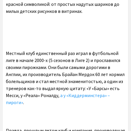
красной символикой: от простых надутых шариков до
милых детских рисунков в витринах.
Местный клуб единственный раз играл в футбольной
лиге в начале 2000-х (5 сезонов в Лиге 2) и прославился
своими пирожками. Они были самыми дорогими в
Англии, их производитель Брайан Мердок 60 лет кормил
болельщиков и стал местной знаменитостью, а один из
тренеров как-то выдал яркую цитату: «У «Барсы» есть
Месси, у «Реала» Роналду,
а у «Киддерминстера» –
пироги»
.
Правда, прошлым летом клуб и компания, производящая