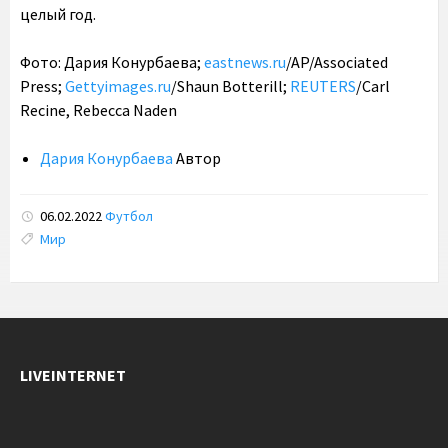
целый год.
Фото: Дария Конурбаева;
eastnews.ru
/AP/Associated
Press;
Gettyimages.ru
/Shaun Botterill;
REUTERS
/Carl
Recine, Rebecca Naden
Дария Конурбаева
Автор
06.02.2022
Футбол
Tags:
Мир
LIVEINTERNET