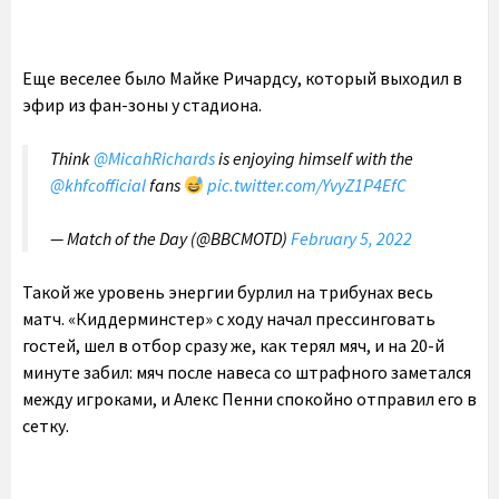
Еще веселее было Майке Ричардсу, который выходил в
эфир из фан-зоны у стадиона.
Think
@MicahRichards
is enjoying himself with the
@khfcofficial
fans
pic.twitter.com/YvyZ1P4EfC
— Match of the Day (@BBCMOTD)
February 5, 2022
Такой же уровень энергии бурлил на трибунах весь
матч. «Киддерминстер» с ходу начал прессинговать
гостей, шел в отбор сразу же, как терял мяч, и на 20-й
минуте забил: мяч после навеса со штрафного заметался
между игроками, и Алекс Пенни спокойно отправил его в
сетку.