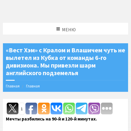
МЕНЮ
«Вест Хэм» с Кралом и Влашичем чуть не
вылетел из Кубка от команды 6-го
дивизиона. Мы привезли шарм
английского подземелья
Главная
Главная
1
Мечты разбились на 90-й и 120-й минутах.