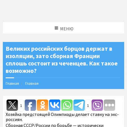
МЕНЮ
Великих российских борцов держат в
изоляции, зато сборная Франции
сплошь состоит из чеченцев. Как такое
возможно?
Главная
Главная
1
1
Хозяйка предстоящей Олимпиады делает ставку на экс-
россиян.
Сборная СССР/России по борьбе — исторически