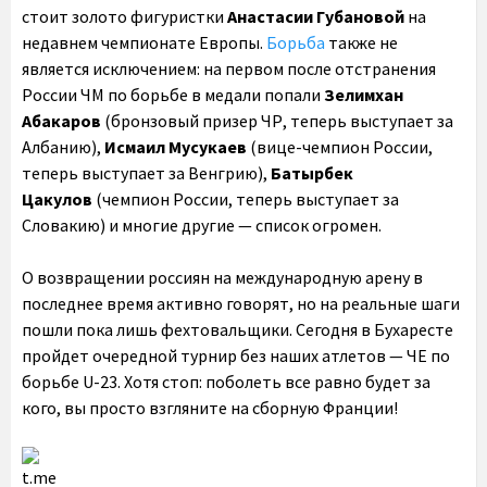
стоит золото фигуристки
Анастасии Губановой
на
недавнем чемпионате Европы.
Борьба
также не
является исключением: на первом после отстранения
России ЧМ по борьбе в медали попали
Зелимхан
Абакаров
(бронзовый призер ЧР, теперь выступает за
Албанию),
Исмаил Мусукаев
(вице-чемпион России,
теперь выступает за Венгрию),
Батырбек
Цакулов
(чемпион России, теперь выступает за
Словакию) и многие другие — список огромен.
О возвращении россиян на международную арену в
последнее время активно говорят, но на реальные шаги
пошли пока лишь фехтовальщики. Сегодня в Бухаресте
пройдет очередной турнир без наших атлетов — ЧЕ по
борьбе U-23. Хотя стоп: поболеть все равно будет за
кого, вы просто взгляните на сборную Франции!
t.me