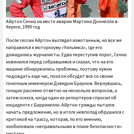
Айртон Сенна на месте аварии Мартина Доннелли в
Хересе, 1990 год
После сессии Айртон выглядел измотанным, но все же
направился к моторхоуму «Уильямса», где его
дожидались журналисты. Едва переступив порог, Сенна
извинился перед собравшимся и сказал, что на его
машине обнаружились проблемы, поэтому нужно
подождать еще час, пока он обсудит все со своим
гоночным инженером Дэвидом Брауном. Вернувшись,
гонщик рассеяно ответил на несколько вопросов, а
затем осекся, когда один из репортеров спросил об
инциденте с Баррикелло. Айртон трижды пытался
начать предложение, но в итоге невпопад обрушился с
критикой на трассу, которая, по его мнению,
изобиловала «неправильными в плане безопасности»
местами.