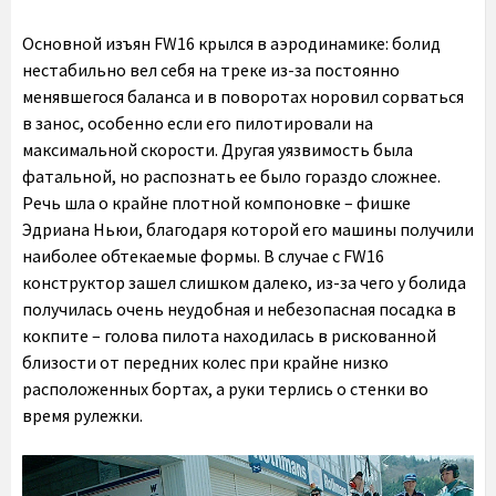
Основной изъян FW16 крылся в аэродинамике: болид
нестабильно вел себя на треке из-за постоянно
менявшегося баланса и в поворотах норовил сорваться
в занос, особенно если его пилотировали на
максимальной скорости. Другая уязвимость была
фатальной, но распознать ее было гораздо сложнее.
Речь шла о крайне плотной компоновке – фишке
Эдриана Ньюи, благодаря которой его машины получили
наиболее обтекаемые формы. В случае с FW16
конструктор зашел слишком далеко, из-за чего у болида
получилась очень неудобная и небезопасная посадка в
кокпите – голова пилота находилась в рискованной
близости от передних колес при крайне низко
расположенных бортах, а руки терлись о стенки во
время рулежки.