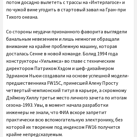
потом досадно вылететь с трассы на «Интерлагосе» и
по чужой вине угодить в стартовый завал на Гран-при
Тихого океана.
Со стороны неудачи признанного фаворита выглядели
банальным невезением и лишь немногие обращали
внимание на крайне проблемную машину, которая
досталась Сенне в новой команде. Болид 1994 года
конструкторы «Уильямса» во главе с техническим
директором Патриком Хэдом и шеф-дизайнером
Эдрианом Ньюи создавали на основе успешной модели-
предшественника FW15C, принесшей Алену Просту
четвертый чемпионский титул в карьере, а скромному
Дэймону Хиллу третье место личного зачета по итогам
сезона-1993. Увы, в момент начала разработки
инженеры не знали, что ФИА вскоре запретит
практически всю вспомогательную электронику, без
которой их творение под индексом FW16 получится
крайне непредсказуемым.