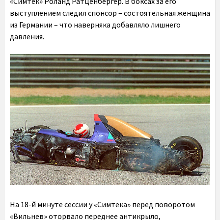
«Симтек» Роланд Ратценбергер. В боксах за его
выступлением следил спонсор – состоятельная женщина
из Германии – что наверняка добавляло лишнего
давления.
На 18-й минуте сессии у «Симтека» перед поворотом
«Вильнев» оторвало переднее антикрыло,