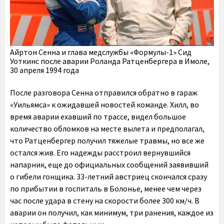
Айртон Сенна и глава медслужбы «Формулы-1» Сид
Уоткинс после аварии Роланда Ратценбергера в Имоле,
30 апреля 1994 года
После разговора Сенна отправился обратно в гараж
«Уильямса» к ожидавшей новостей команде. Хилл, во
время аварии ехавший по трассе, видел большое
количество обломков на месте вылета и предполагал,
что Ратценбергер получил тяжелые травмы, но все же
остался жив. Его надежды расстроил вернувшийся
напарник, еще до официальных сообщений заявивший
о гибели гонщика. 33-летний австриец скончался сразу
по прибытии в госпиталь в Болонье, менее чем через
час после удара в стену на скорости более 300 км/ч. В
аварии он получил, как минимум, три ранения, каждое из