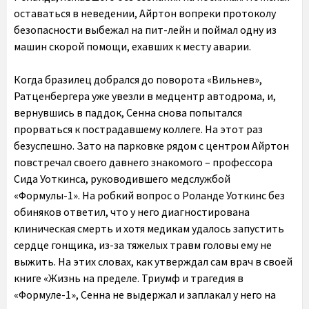
оставаться в неведении, Айртон вопреки протоколу
безопасности выбежал на пит-лейн и поймал одну из
машин скорой помощи, ехавших к месту аварии.
Когда бразилец добрался до поворота «Вильнев»,
Ратценбергера уже увезли в медцентр автодрома, и,
вернувшись в паддок, Сенна снова попытался
прорваться к пострадавшему коллеге. На этот раз
безуспешно. Зато на парковке рядом с центром Айртон
повстречал своего давнего знакомого – профессора
Сида Уоткинса, руководившего медслужбой
«Формулы-1». На робкий вопрос о Роланде Уоткинс без
обиняков ответил, что у него диагностирована
клиническая смерть и хотя медикам удалось запустить
сердце гонщика, из-за тяжелых травм головы ему не
выжить. На этих словах, как утверждал сам врач в своей
книге «Жизнь на пределе. Триумф и трагедия в
«Формуле-1», Сенна не выдержал и заплакал у него на