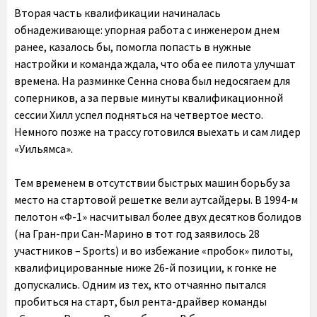
Вторая часть квалификации начиналась
обнадеживающе: упорная работа с инженером днем
ранее, казалось бы, помогла попасть в нужные
настройки и команда ждала, что оба ее пилота улучшат
времена. На разминке Сенна снова был недосягаем для
соперников, а за первые минуты квалификационной
сессии Хилл успел подняться на четвертое место.
Немного позже на трассу готовился выехать и сам лидер
«Уильямса».
Тем временем в отсутствии быстрых машин борьбу за
место на стартовой решетке вели аутсайдеры. В 1994-м
пелотон «Ф-1» насчитывал более двух десятков болидов
(на Гран-при Сан-Марино в тот год заявилось 28
участников – Sports) и во избежание «пробок» пилоты,
квалифицированные ниже 26-й позиции, к гонке не
допускались. Одним из тех, кто отчаянно пытался
пробиться на старт, был рента-драйвер команды