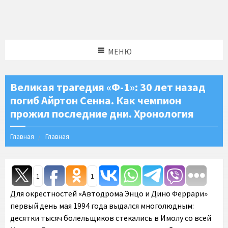
МЕНЮ
Великая трагедия «Ф-1»: 30 лет назад
погиб Айртон Сенна. Как чемпион
прожил последние дни. Хронология
Главная
Главная
1
1
Для окрестностей «Автодрома Энцо и Дино Феррари»
первый день мая 1994 года выдался многолюдным:
десятки тысяч болельщиков стекались в Имолу со всей