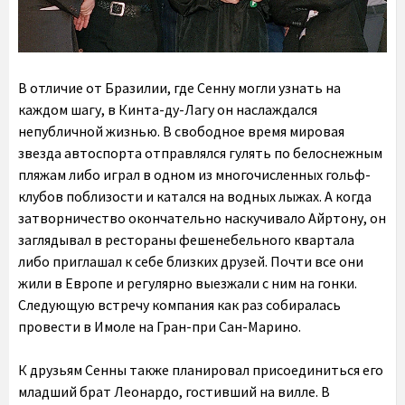
В отличие от Бразилии, где Сенну могли узнать на
каждом шагу, в Кинта-ду-Лагу он наслаждался
непубличной жизнью. В свободное время мировая
звезда автоспорта отправлялся гулять по белоснежным
пляжам либо играл в одном из многочисленных гольф-
клубов поблизости и катался на водных лыжах. А когда
затворничество окончательно наскучивало Айртону, он
заглядывал в рестораны фешенебельного квартала
либо приглашал к себе близких друзей. Почти все они
жили в Европе и регулярно выезжали с ним на гонки.
Следующую встречу компания как раз собиралась
провести в Имоле на Гран-при Сан-Марино.
К друзьям Сенны также планировал присоединиться его
младший брат Леонардо, гостивший на вилле. В