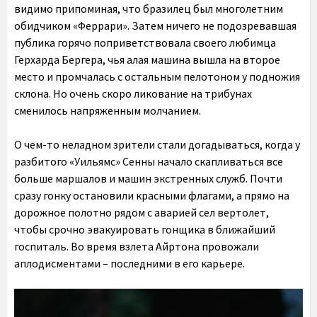
видимо припоминая, что бразилец был многолетним
обидчиком «Феррари». Затем ничего не подозревавшая
публика горячо поприветствовала своего любимца
Герхарда Бергера, чья алая машина вышла на второе
место и промчалась с остальным пелотоном у подножия
склона. Но очень скоро ликование на трибунах
сменилось напряженным молчанием.
О чем-то неладном зрители стали догадываться, когда у
разбитого «Уильямс» Сенны начало скапливаться все
больше маршалов и машин экстренных служб. Почти
сразу гонку остановили красными флагами, а прямо на
дорожное полотно рядом с аварией сел вертолет,
чтобы срочно эвакуировать гонщика в ближайший
госпиталь. Во время взлета Айртона провожали
аплодисментами – последними в его карьере.