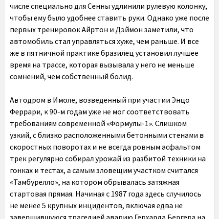
числе специально для Сенны удлинили рулевую колонку,
чтобы ему было удобнее ставить руки. Однако уже после
первых тренировок Айртон и Дэймон заметили, что
автомобиль стал управляться хуже, чем раньше. И все
же в пятничной практике бразилец установил лучшее
время на трассе, которая вызывала у него не меньше
сомнений, чем собственный болид.
Автодром в Имоле, возведенный при участии Энцо
Феррари, к 90-м годам уже не мог соответствовать
требованиям современной «Формулы-1». Слишком
узкий, с близко расположенными бетонными стенами в
скоростных поворотах и не всегда ровным асфальтом
трек регулярно собирал урожай из разбитой техники на
гонках и тестах, а самым зловещим участком считался
«Тамбурелло», на котором обрывалась затяжная
стартовая прямая. Начиная с 1987 года здесь случилось
не менее 5 крупных инцидентов, включая едва не
завершившуюся трагедией аварию Герхарда Бергера на