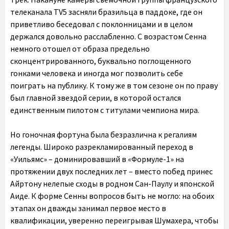
телеканала TV5 засняли бразильца в паддоке, где он
приветливо беседовал с поклонницами и в целом
держался довольно расслабленно. С возрастом Сенна
немного отошел от образа предельно
сконцентрированного, буквально поглощенного
гонками человека и иногда мог позволить себе
поиграть на публику. К тому же в том сезоне он по праву
был главной звездой серии, в которой остался
единственным пилотом с титулами чемпиона мира.
Но гоночная фортуна была безразлична к регалиям
легенды. Широко разрекламированный переход в
«Уильямс» – доминировавший в «Формуле-1» на
протяжении двух последних лет – вместо побед принес
Айртону нелепые сходы в родном Сан-Паулу и японской
Аиде. К форме Сенны вопросов быть не могло: на обоих
этапах он дважды занимал первое место в
квалификации, уверенно переигрывая Шумахера, чтобы