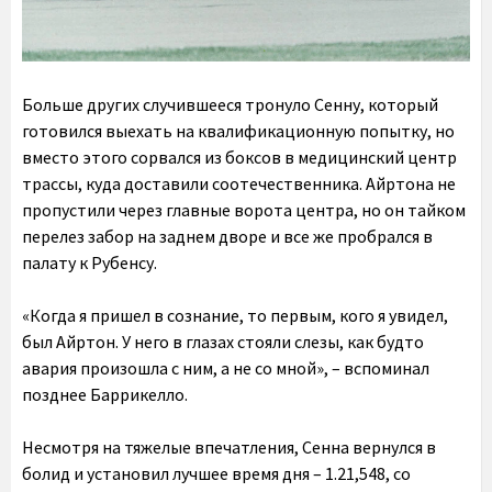
Больше других случившееся тронуло Сенну, который
готовился выехать на квалификационную попытку, но
вместо этого сорвался из боксов в медицинский центр
трассы, куда доставили соотечественника. Айртона не
пропустили через главные ворота центра, но он тайком
перелез забор на заднем дворе и все же пробрался в
палату к Рубенсу.
«Когда я пришел в сознание, то первым, кого я увидел,
был Айртон. У него в глазах стояли слезы, как будто
авария произошла с ним, а не со мной», – вспоминал
позднее Баррикелло.
Несмотря на тяжелые впечатления, Сенна вернулся в
болид и установил лучшее время дня – 1.21,548, со