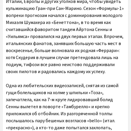
Италии, Европы и других уголков мира, чтобы увидеть
кульминацию Гран-при Сан-Марино. Сезон «Формулы-1»
вопреки прогнозам начался с доминирования молодого
Михаэля Шумахера из «Бенеттона», в то время как
считавшийся фаворитом тандем Айртона Сенны и
«Уильямса» провалился на двух первых этапах. Впрочем,
итальянских фанатов, занявших большую часть мест в
воскресенье, больше волновала их родная «Феррари»:
хотя Скудерия в лучшем случае претендовала лишь на
подиум, тифози все равно неистово поддерживали
своих пилотов и радовались каждому их успеху.
Одна из любительских видеозаписей, снятая из самой
гущи болельщиков на холме у шпильки «Тоза»,
запечатлела, как на 7-м круге лидировавший болид
Сенны вылетел в поворте «Тамбурелло» и крепко
приложился об отбойник. Из разгоряченной толпы
послышалось пару бешеных возгласов «bello» (итал.
«прекрасно»), а кто-то даже попытался захлопать,