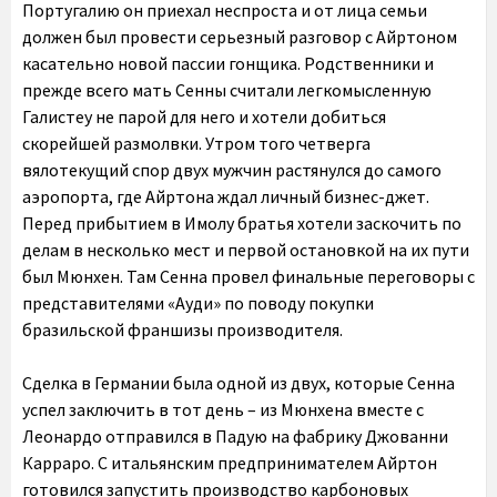
Португалию он приехал неспроста и от лица семьи
должен был провести серьезный разговор с Айртоном
касательно новой пассии гонщика. Родственники и
прежде всего мать Сенны считали легкомысленную
Галистеу не парой для него и хотели добиться
скорейшей размолвки. Утром того четверга
вялотекущий спор двух мужчин растянулся до самого
аэропорта, где Айртона ждал личный бизнес-джет.
Перед прибытием в Имолу братья хотели заскочить по
делам в несколько мест и первой остановкой на их пути
был Мюнхен. Там Сенна провел финальные переговоры с
представителями «Ауди» по поводу покупки
бразильской франшизы производителя.
Сделка в Германии была одной из двух, которые Сенна
успел заключить в тот день – из Мюнхена вместе с
Леонардо отправился в Падую на фабрику Джованни
Карраро. С итальянским предпринимателем Айртон
готовился запустить производство карбоновых