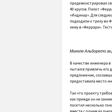
продемонстрировал сво
40 кругов. Пилот «Фер
«Индикар». Для следую
подходили к треку во 
нему в «Феррари». Тест
Микеле Альборето за 
В качестве инженера в
пытался привлечь его 
предложение, сославшис
предоставила место ин
Так что проекту требо
как прежде он не зани
посетил несколько гоно
вместе с одним из рук