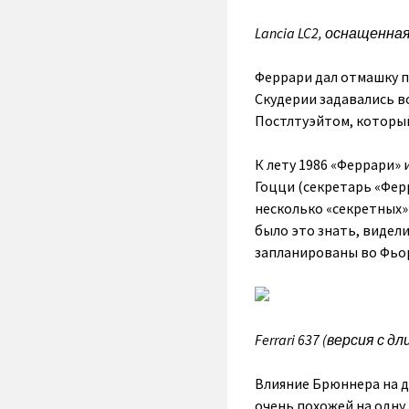
Lancia LC2, оснащенна
Феррари дал отмашку п
Скудерии задавались в
Постлтуэйтом, который
К лету 1986 «Феррари» 
Гоцци (секретарь «Фер
несколько «секретных»
было это знать, видел
запланированы во Фьо
Ferrari 637 (версия 
Влияние Брюннера на д
очень похожей на одну 