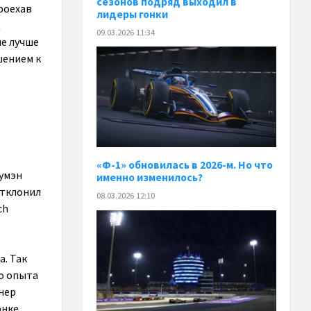
сезонов подряд выходил в
роехав
лидеры гонки
д
09.03.2026 11:34
ые лучше
шением к
«Ф-1» обновилась в 2026-м. Но что
румэн
именно изменилось?
отклонил
08.03.2026 12:10
ch
а. Так
го опыта
ннер
онке