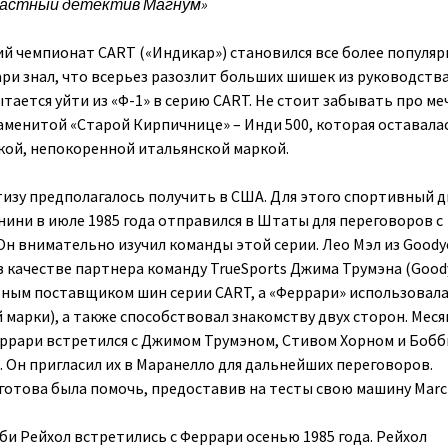
 «Частный детектив Магнум»
ий чемпионат CART («Индикар») становился все более популяр
ари знал, что всерьез разозлит больших шишек из руководств
тается уйти из «Ф-1» в серию CART. Не стоит забывать про ме
аменитой «Старой Кирпичнице» – Инди 500, которая оставала
кой, непокоренной итальянской маркой.
изу предполагалось получить в США. Для этого спортивный 
ини в июле 1985 года отправился в Штаты для переговоров с
Он внимательно изучил команды этой серии. Лео Мэл из Goody
 качестве партнера команду TrueSports Джима Трумэна (Good
ным поставщиком шин серии CART, а «Феррари» использовала
 марки), а также способствовал знакомству двух сторон. Мес
ррари встретился с Джимом Трумэном, Стивом Хорном и Бобб
. Он пригласил их в Маранелло для дальнейших переговоров.
готова была помочь, предоставив на тесты свою машину March
би Рейхол встретились с Феррари осенью 1985 года. Рейхол