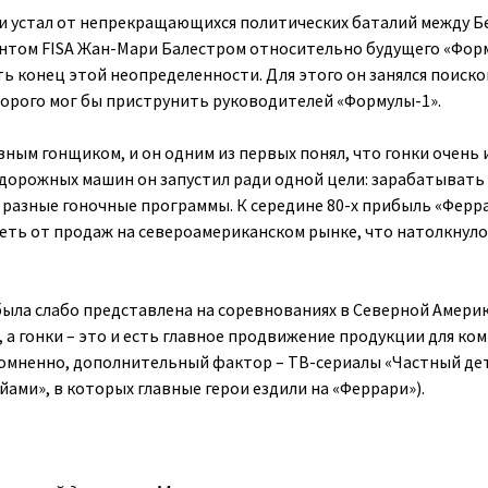
и устал от непрекращающихся политических баталий между Б
нтом FISA Жан-Мари Балестром относительно будущего «Форм
ь конец этой неопределенности. Для этого он занялся поиск
орого мог бы приструнить руководителей «Формулы-1».
ным гонщиком, и он одним из первых понял, что гонки очень 
дорожных машин он запустил ради одной цели: зарабатывать 
 разные гоночные программы. К середине 80-х прибыль «Ферр
сеть от продаж на североамериканском рынке, что натолкнул
была слабо представлена на соревнованиях в Северной Америк
д, а гонки – это и есть главное продвижение продукции для ко
несомненно, дополнительный фактор – ТВ-сериалы «Частный д
ами», в которых главные герои ездили на «Феррари»).