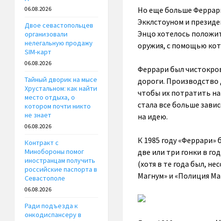
Но еще больше Феррар
06.08.2026
Экклстоуном и президе
Двое севастопольцев
Энцо хотелось положит
организовали
нелегальную продажу
оружия, с помощью кот
SIM-карт
06.08.2026
Феррари был чистокров
Тайный дворик на мысе
дороги. Производство 
Хрустальном: как найти
чтобы их потратить на
место отдыха, о
стала все больше зави
котором почти никто
не знает
на идею.
06.08.2026
К 1985 году «Феррари» 
Контракт с
две или три гонки в го
Минобороны помог
иностранцам получить
(хотя в те года был, 
российские паспорта в
Магнум» и «Полиция Май
Севастополе
06.08.2026
Ради подъезда к
онкодиспансеру в