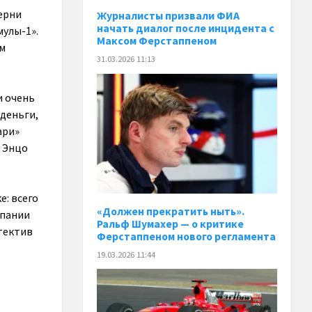
ерни
Журналисты призвали ФИА
начать диалог после инцидента с
улы-1».
Максом Ферстаппеном
ом
31.03.2026 11:13
и очень
деньги,
ари»
о Энцо
е: всего
«Должен прекратить ныть».
мпании
Ральф Шумахер — о критике
етектив
Ферстаппеном нового регламента
19.03.2026 11:44