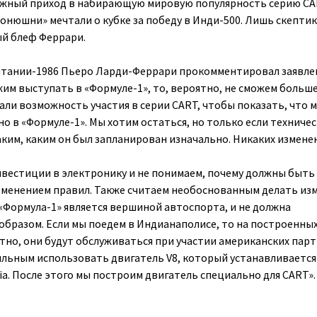
жный приход в набирающую мировую популярность серию CA
онюшни» мечтали о кубке за победу в Инди-500. Лишь скепти
ый блеф Феррари.
итании-1986 Пьеро Ларди-Феррари прокомментировал заявле
жим выступать в «Формуле-1», то, вероятно, не сможем больше
али возможность участия в серии CART, чтобы показать, что 
о в «Формуле-1». Мы хотим остаться, но только если техниче
аким, каким он был запланирован изначально. Никаких измене
вестиции в электронику и не понимаем, почему должны быть
зменением правил. Также считаем необоснованным делать из
 «Формула-1» является вершиной автоспорта, и не должна
образом. Если мы поедем в Индианаполисе, то на построенны
ятно, они будут обслуживаться при участии американских парт
ильным использовать двигатель V8, который устанавливается
ia. После этого мы построим двигатель специально для CART».