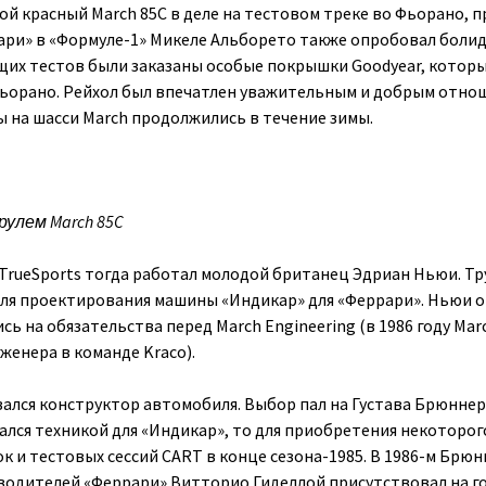
й красный March 85C в деле на тестовом треке во Фьорано, п
рари» в «Формуле-1» Микеле Альборето также опробовал боли
щих тестов были заказаны особые покрышки Goodyear, котор
Фьорано. Рейхол был впечатлен уважительным и добрым отно
ы на шасси March продолжились в течение зимы.
рулем March 85C
 TrueSports тогда работал молодой британец Эдриан Ньюи. Т
для проектирования машины «Индикар» для «Феррари». Ньюи 
ь на обязательства перед March Engineering (в 1986 году Mar
женера в команде Kraco).
вался конструктор автомобиля. Выбор пал на Густава Брюннер
мался техникой для «Индикар», то для приобретения некоторо
к и тестовых сессий CART в конце сезона-1985. В 1986-м Брю
оводителей «Феррари» Витторио Гиделлой присутствовал на г