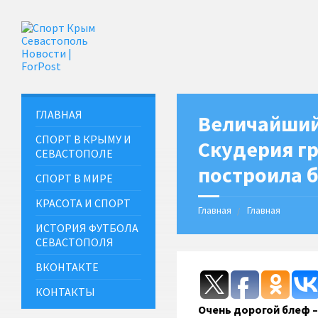
ГЛАВНАЯ
Величайший
СПОРТ В КРЫМУ И
Скудерия гр
СЕВАСТОПОЛЕ
построила б
СПОРТ В МИРЕ
КРАСОТА И СПОРТ
Главная
Главная
ИСТОРИЯ ФУТБОЛА
СЕВАСТОПОЛЯ
ВКОНТАКТЕ
КОНТАКТЫ
Очень дорогой блеф –