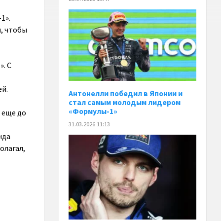
1».
, чтобы
». С
ей.
Антонелли победил в Японии и
стал самым молодым лидером
«Формулы-1»
 еще до
31.03.2026 11:13
нда
олагал,