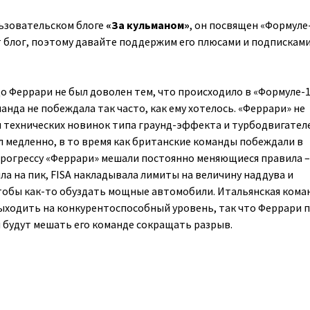
ьзовательском блоге
«За кульманом»
, он посвящен «Формуле-
 блог, поэтому давайте поддержим его плюсами и подписками
цо Феррари не был доволен тем, что происходило в «Формуле-1
анда не побеждала так часто, как ему хотелось. «Феррари» не
м технических новинок типа граунд-эффекта и турбодвигател
 медленно, в то время как британские команды побеждали в
рогрессу «Феррари» мешали постоянно меняющиеся правила –
ла на пик, FISA накладывала лимиты на величину наддува и
тобы как-то обуздать мощные автомобили. Итальянская кома
ыходить на конкурентоспособный уровень, так что Феррари п
 будут мешать его команде сокращать разрыв.