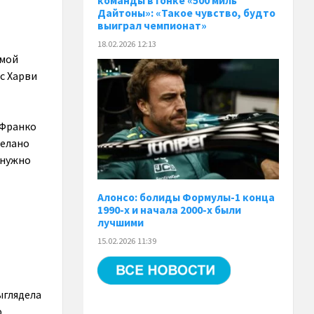
команды в гонке «500 миль
Дайтоны»: «Такое чувство, будто
выиграл чемпионат»
18.02.2026 12:13
амой
с Харви
 Франко
делано
 нужно
Алонсо: болиды Формулы-1 конца
1990-х и начала 2000-х были
лучшими
15.02.2026 11:39
ыглядела
ю