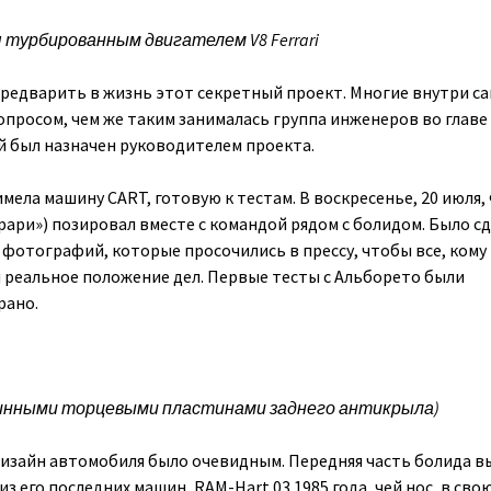
я турбированным двигателем V8 Ferrari
редварить в жизнь этот секретный проект. Многие внутри с
опросом, чем же таким занималась группа инженеров во главе 
 был назначен руководителем проекта.
имела машину CART, готовую к тестам. В воскресенье, 20 июля,
рари») позировал вместе с командой рядом с болидом. Было с
 фотографий, которые просочились в прессу, чтобы все, кому
и реальное положение дел. Первые тесты с Альборето были
рано.
с длинными торцевыми пластинами заднего антикрыла)
изайн автомобиля было очевидным. Передняя часть болида в
из его последних машин, RAM-Hart 03 1985 года, чей нос, в сво