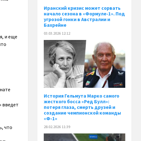
Иранский кризис может сорвать
начало сезона в «Формуле-1». Под
угрозой гонки в Австралии и
Бахрейне
03.03.2026 12:12
я, и еще
что
онате
История Гельмута Марко самого
жесткого босса «Ред Булл»:
» введет
потеря глаза, смерть друзей и
создание чемпионской команды
«Ф-1»
, что
28.02.2026 11:39