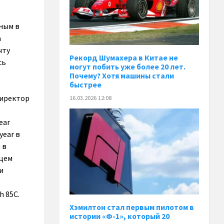
ным в
а
чту
Рекорд Шумахера в Китае не
сь
могут побить уже более 20 лет.
Почему? Хотя машины стали
быстрее
директор
16.03.2026 12:08
ear
year в
 в
яцем
и
 85C.
Хэмилтон стал первым пилотом в
истории «Ф-1», который 20