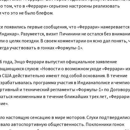
 о том, что в «Феррари» серьезно настроены реализовать
 что это не было блефом.
ссе появились первые сообщения, что «Феррари» намеревается
Индикар». Разумеется, визит Пичинини не остался без внимани
и о целях поездки. В своем комментарии он ясно дал понять, 
егда участвовать в гонках «Формулы-1».
986 года, Энцо Феррари выпустил официальное заявление
щающихся слухов: «Новости о возможном уходе «Феррари» из
в США действительно имеют под собой основания. В течение
зрабатывалась программа участия в Индианаполисе и чемпи
спортивный и технический регламенты «Формулы-1» по Договору
аваться неизменными в течение ближайших трех лет, «Феррари
ие».
о настоящую сенсацию в мире моторов. Слухи подтвердились
вало автоспортивную общественность. Поклонники гонок