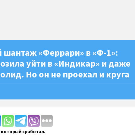
 шантаж «Феррари» в «Ф-1»:
озила уйти в «Индикар» и даже
олид. Но он не проехал и круга
 который сработал.