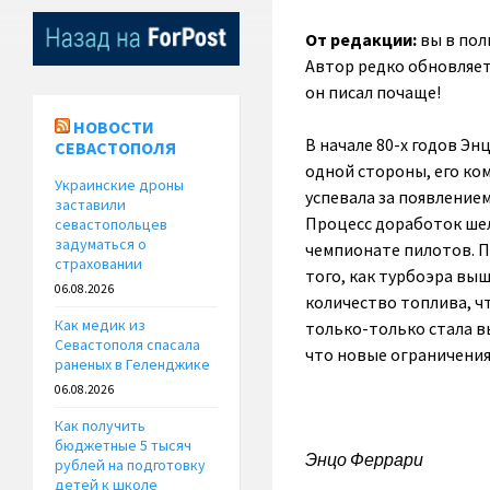
От редакции:
вы в пол
Автор редко обновляет
он писал почаще!
НОВОСТИ
В начале 80-х годов Эн
СЕВАСТОПОЛЯ
одной стороны, его ком
Украинские дроны
успевала за появление
заставили
Процесс доработок шел
севастопольцев
задуматься о
чемпионате пилотов. П
страховании
того, как турбоэра выш
06.08.2026
количество топлива, ч
Как медик из
только-только стала в
Севастополя спасала
что новые ограничения
раненых в Геленджике
06.08.2026
Как получить
бюджетные 5 тысяч
Энцо Феррари
рублей на подготовку
детей к школе