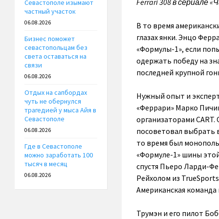
Ferrari 308 в сериале
Севастополе изымают
частный участок
06.08.2026
В то время американск
глазах янки. Энцо Ферр
Бизнес поможет
севастопольцам без
«Формулы-1», если попы
света оставаться на
одержать победу на зн
связи
последней крупной гон
06.08.2026
Отдых на сапбордах
Нужный опыт и эксперт
чуть не обернулся
«Феррари» Марко Пичин
трагедией у мыса Айя в
организаторами CART. 
Севастополе
посоветовал выбрать в
06.08.2026
то время был монополь
Где в Севастополе
«Формуле-1» шины этой
можно заработать 100
тысяч в месяц
спустя Пьеро Ларди-Фе
06.08.2026
Рейхолом из TrueSports
Американская команда 
Трумэн и его пилот Боб