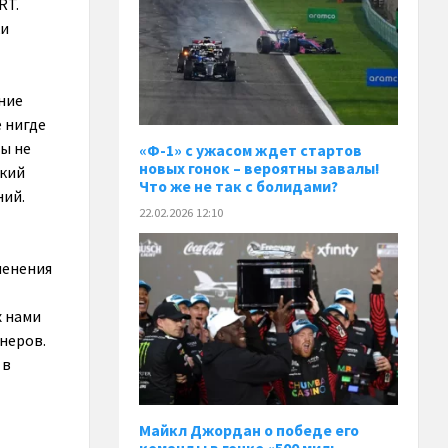
RT.
ки
ние
 нигде
мы не
«Ф-1» с ужасом ждет стартов
новых гонок – вероятны завалы!
ский
Что же не так с болидами?
ний.
22.02.2026 12:10
менения
х нами
неров.
 в
Майкл Джордан о победе его