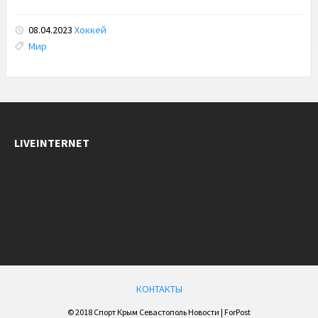
08.04.2023
Хоккей
Tags:
Мир
LIVEINTERNET
КОНТАКТЫ
© 2018 Спорт Крым Севастополь Новости | ForPost