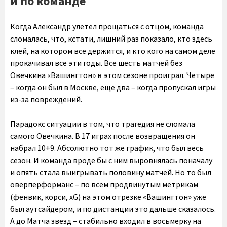
и по команде
Когда Александр улетел прощаться с отцом, команда
сломалась, что, кстати, лишний раз показало, кто здесь
клей, на котором все держится, и кто кого на самом деле
прокачивал все эти годы. Все шесть матчей без
Овечкина «Вашингтон» в этом сезоне проиграл. Четыре
– когда он был в Москве, еще два – когда пропускал игры
из-за повреждений.
Парадокс ситуации в том, что трагедия не сломала
самого Овечкина. В 17 играх после возвращения он
набрал 10+9. Абсолютно тот же график, что был весь
сезон. И команда вроде бы с ним выровнялась поначалу
и опять стала выигрывать половину матчей. Но то был
оверперформанс – по всем продвинутым метрикам
(фенвик, корси, xG) на этом отрезке «Вашингтон» уже
был аутсайдером, и по дистанции это дальше сказалось.
А до Матча звезд – стабильно входил в восьмерку на