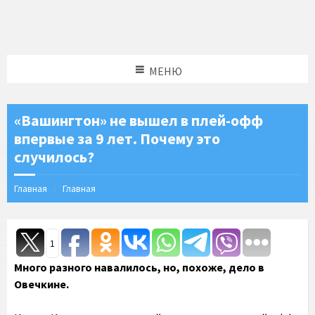
МЕНЮ
«Вашингтон» не вышел в плей-офф
впервые за 9 лет. Почему это
случилось?
Главная
Главная
1
Много разного навалилось, но, похоже, дело в
Овечкине.