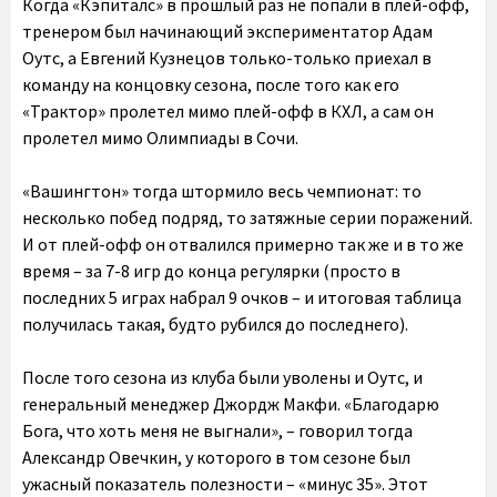
Когда «Кэпиталс» в прошлый раз не попали в плей-офф,
тренером был начинающий экспериментатор Адам
Оутс, а Евгений Кузнецов только-только приехал в
команду на концовку сезона, после того как его
«Трактор» пролетел мимо плей-офф в КХЛ, а сам он
пролетел мимо Олимпиады в Сочи.
«Вашингтон» тогда штормило весь чемпионат: то
несколько побед подряд, то затяжные серии поражений.
И от плей-офф он отвалился примерно так же и в то же
время – за 7-8 игр до конца регулярки (просто в
последних 5 играх набрал 9 очков – и итоговая таблица
получилась такая, будто рубился до последнего).
После того сезона из клуба были уволены и Оутс, и
генеральный менеджер Джордж Макфи. «Благодарю
Бога, что хоть меня не выгнали», – говорил тогда
Александр Овечкин, у которого в том сезоне был
ужасный показатель полезности – «минус 35». Этот