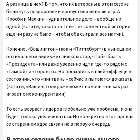
А разница в чем? В том, что их ветераны в этом сезоне
были чуть поздоровее и пропустили меньше игр. А
Кросби и Малкин – удивительное дело – вообще ни
одной (кстати, такого за 17 лет их совместной истории
еще ни разу не было – чтобы оба сыграли все матчи).
Конечно, «Вашингтон» (как и «Питтсбург») в нынешнем
оптимальном виде уже слишком стар, чтобы брать
«Президента» или даже уверенно идти где-то рядом с
«Тампой» и «Торонто». Но проходить в плей-офф еще в
состоянии, что «пингвины» сейчас и пытаются доказать
(кстати, «Вашингтон» даже может помочь – он как раз
играет с их конкурентами).
То есть возраст лидеров глобально уже проблема, и она
будет только увеличиваться. Но конкретно этот провал
со старением ядра связан не в первую очередь.
В этом сезоне было очень много