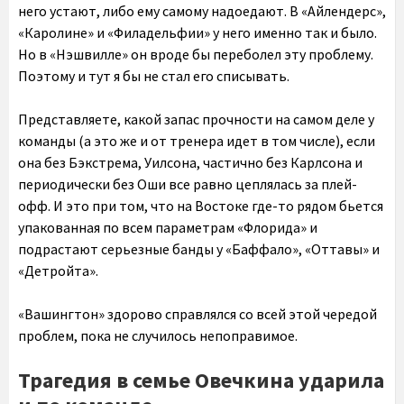
него устают, либо ему самому надоедают. В «Айлендерс»,
«Каролине» и «Филадельфии» у него именно так и было.
Но в «Нэшвилле» он вроде бы переболел эту проблему.
Поэтому и тут я бы не стал его списывать.
Представляете, какой запас прочности на самом деле у
команды (а это же и от тренера идет в том числе), если
она без Бэкстрема, Уилсона, частично без Карлсона и
периодически без Оши все равно цеплялась за плей-
офф. И это при том, что на Востоке где-то рядом бьется
упакованная по всем параметрам «Флорида» и
подрастают серьезные банды у «Баффало», «Оттавы» и
«Детройта».
«Вашингтон» здорово справлялся со всей этой чередой
проблем, пока не случилось непоправимое.
Трагедия в семье Овечкина ударила