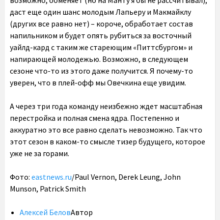
возможно, обменяет (но на Манту я бы не рассчитывал),
даст еще один шанс молодым Лапьеру и Макмайклу
(других все равно нет) – короче, обработает состав
напильником и будет опять рубиться за восточный
уайлд-кард с таким же стареющим «Питтсбургом» и
напирающей молодежью. Возможно, в следующем
сезоне что-то из этого даже получится. Я почему-то
уверен, что в плей-офф мы Овечкина еще увидим.
А через три года команду неизбежно ждет масштабная
перестройка и полная смена ядра. Постепенно и
аккуратно это все равно сделать невозможно. Так что
этот сезон в каком-то смысле тизер будущего, которое
уже не за горами.
Фото:
eastnews.ru
/Paul Vernon, Derek Leung, John
Munson, Patrick Smith
Алексей Белов
Автор