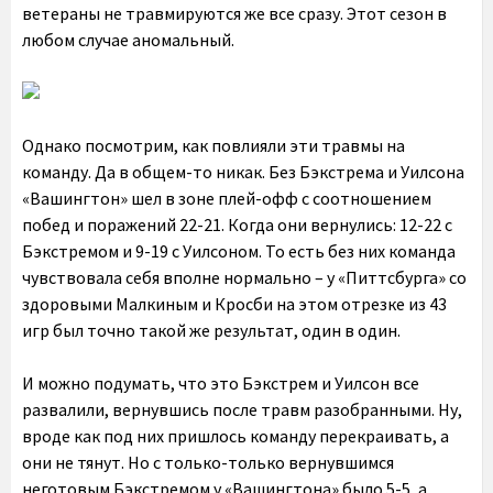
ветераны не травмируются же все сразу. Этот сезон в
любом случае аномальный.
Однако посмотрим, как повлияли эти травмы на
команду. Да в общем-то никак. Без Бэкстрема и Уилсона
«Вашингтон» шел в зоне плей-офф с соотношением
побед и поражений 22-21. Когда они вернулись: 12-22 с
Бэкстремом и 9-19 с Уилсоном. То есть без них команда
чувствовала себя вполне нормально – у «Питтсбурга» со
здоровыми Малкиным и Кросби на этом отрезке из 43
игр был точно такой же результат, один в один.
И можно подумать, что это Бэкстрем и Уилсон все
развалили, вернувшись после травм разобранными. Ну,
вроде как под них пришлось команду перекраивать, а
они не тянут. Но с только-только вернувшимся
неготовым Бэкстремом у «Вашингтона» было 5-5, а