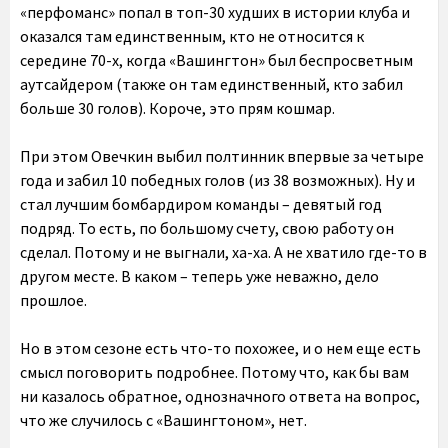
«перфоманс» попал в топ-30 худших в истории клуба и
оказался там единственным, кто не относится к
середине 70-х, когда «Вашингтон» был беспросветным
аутсайдером (также он там единственный, кто забил
больше 30 голов). Короче, это прям кошмар.
При этом Овечкин выбил полтинник впервые за четыре
года и забил 10 победных голов (из 38 возможных). Ну и
стал лучшим бомбардиром команды – девятый год
подряд. То есть, по большому счету, свою работу он
сделал. Потому и не выгнали, ха-ха. А не хватило где-то в
другом месте. В каком – теперь уже неважно, дело
прошлое.
Но в этом сезоне есть что-то похожее, и о нем еще есть
смысл поговорить подробнее. Потому что, как бы вам
ни казалось обратное, однозначного ответа на вопрос,
что же случилось с «Вашингтоном», нет.