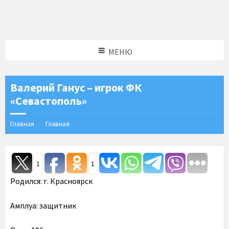
МЕНЮ
Валерий Ганус – игрок ФК
«Севастополь»
Главная
Главная
1
1
Родился: г. Красноярск
Амплуа: защитник