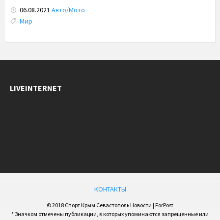
06.08.2021
Авто/Мото
Tags:
Мир
LIVEINTERNET
КОНТАКТЫ
© 2018 Спорт Крым Севастополь Новости | ForPost
* Значком отмечены публикации, в которых упоминаются запрещенные или