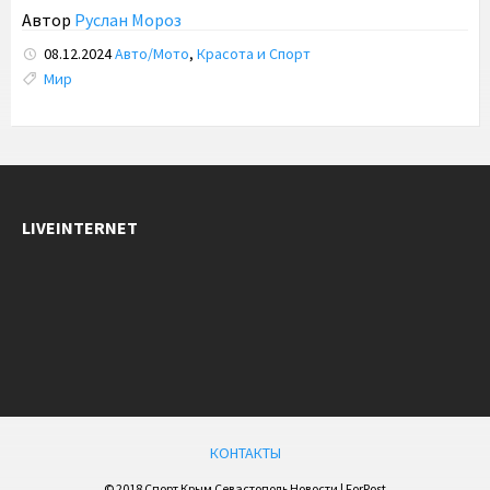
Автор
Руслан Мороз
08.12.2024
Авто/Мото
,
Красота и Спорт
Tags:
Мир
LIVEINTERNET
КОНТАКТЫ
© 2018 Спорт Крым Севастополь Новости | ForPost