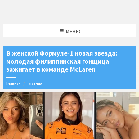
МЕНЮ
В женской Формуле-1 новая звезда:
молодая филиппинская гонщица
зажигает в команде McLaren
Главная
Главная