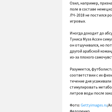
Озил, например, призна
поле в составе немецк
ЛЧ-2018 не постился ро
игровых.
Иногда доходит до абс
Туниса Муэз Ассен симу
он отшучивался, но пот
другой арабской коман
из-за плохого самочувс
Разумеется, футболист
соответствии с их физ
течение дня усаживали 
стимулировать метабол
литров воды после зака
Фото:
Gettyimages.ru
/A
Федоренко