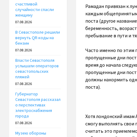
счастливой
Рамадан привязан к лу
случайности спасли
каждым общепринятым 
женщину
поста (другое название
07.08.2026
беременность, возраст 
В Севастополе решили
пребывание в пути и т
вернуть QR-коды на
бензин
Часто именно по этим 
07.08.2026
пропущенные дни поста
Власти Севастополя
время до начала следу
услышали операторов
севастопольских
пропущенные дни поста
пляжей
должны накормить одн
07.08.2026
поста).
Губернатор
Севастополя рассказал
о перспективах
электроснабжения
Хотя лондонский имам А
города
смогу выполнять свои п
07.08.2026
считать это приемлемо
Музею обороны