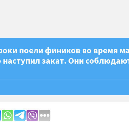
роки поели фиников во время м
о наступил закат. Они соблюдаю