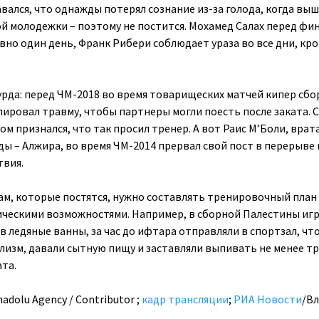
вался, что однажды потерял сознание из-за голода, когда выш
ой молодежки – поэтому не постится. Мохамед Салах перед фи
вно один день, Франк Рибери соблюдает ураза во все дни, кр
урда: перед ЧМ-2018 во время товарищеских матчей кипер сб
лировал травму, чтобы партнеры могли поесть после заката. 
ом признался, что так просил тренер. А вот Раис М’Боли, врат
ды – Алжира, во время ЧМ-2014 прервал свой пост в перерыве
твия.
ам, которые постятся, нужно составлять тренировочный план
ическими возможностями. Например, в сборной Палестины иг
в ледяные ванны, за час до ифтара отправляли в спортзал, чт
изм, давали сытную пищу и заставляли выпивать не менее тр
та.
nadolu Agency / Contributor ;
кадр трансляции
;
РИА Новости
/В