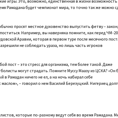
кие игры. Это, возможно, единственная в жизни возможность
ремя Рамадана будет чемпионат мира, то точно так же можно с
обычно просят местное духовенство выпустить фетву – закон
поститься. Например, вы наверняка помните, как перед ЧМ-2
удовской Аравии, которая в первом туре после месячного пост
 разрешили не соблюдать ураза, но лишь часть игроков
ой пост – это стресс для организма, тем более такой. Даже
олисты могут страдать. Помните Муссу Маазу из ЦСКА? «Он 
 в Рамадан ничего не ел, а на ночь набирал себе
маслом», – говорил о нем Василий Березуцкий. Нигериец долг
листов, которые по-разному ведут себя во время Рамадана. М