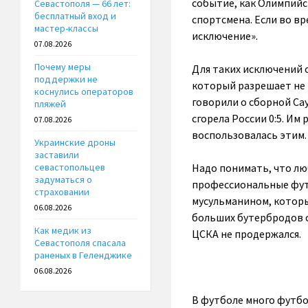
событие, как Олимпийс
Севастополя — 66 лет:
бесплатный вход и
спортсмена. Если во в
мастер-классы
исключение».
07.08.2026
Почему меры
Для таких исключений 
поддержки не
который разрешает не 
коснулись операторов
говорили о сборной Са
пляжей
сгорела России 0:5. Им
07.08.2026
воспользовалась этим.
Украинские дроны
заставили
Надо понимать, что люб
севастопольцев
задуматься о
профессиональные футб
страховании
мусульманином, который
06.08.2026
больших бутербродов с 
Как медик из
ЦСКА не продержался.
Севастополя спасала
раненых в Геленджике
06.08.2026
В футболе много футбо