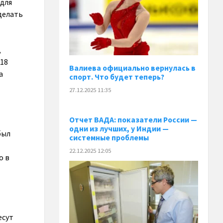
 для
делать
,
018
Валиева официально вернулась в
а
спорт. Что будет теперь?
27.12.2025 11:35
Отчет ВАДА: показатели России —
одни из лучших, у Индии —
был
системные проблемы
22.12.2025 12:05
о в
есут