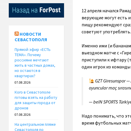
12 апреля начался Рама
верующие могут есть и
пищу рекомендуют сразу
советуют употреблять.
НОВОСТИ
СЕВАСТОПОЛЯ
Именно ими (и бананам
Прямой эфир «ЕСТЬ
выездном матче с «Гир
ТЕМА». Почему
приступили к ифтару (т
россияне мечтают
жить в частных домах,
один игрок из команды
но остаются в
квартирах?
GZT Giresunspor — 
07.08.2026
oyuncular maç sırasınd
Кого в Севастополе
готовы взять на работу
— beIN SPORTS Türki
для защиты города от
дронов
07.08.2026
Надо понимать, что эт
время футбольных матч
На центральном пляже
Севастополя по