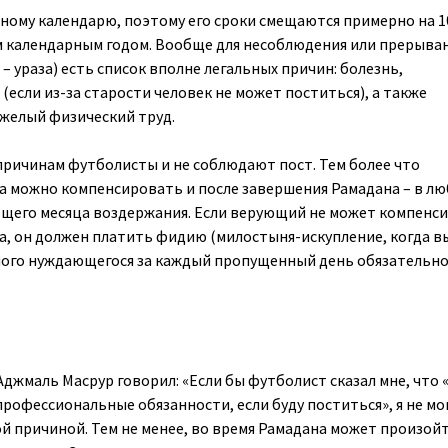
нному календарю, поэтому его сроки смещаются примерно на 10
календарным годом. Вообще для несоблюдения или прерыва
 – ураза) есть список вполне легальных причин: болезнь,
(если из-за старости человек не может поститься), а также
яжелый физический труд.
причинам футболисты и не соблюдают пост. Тем более что
 можно компенсировать и после завершения Рамадана – в лю
ющего месяца воздержания. Если верующий не может компенс
, он должен платить фидию (милостыня-искупление, когда в
ого нуждающегося за каждый пропущенный день обязательно
джмаль Масрур говорил: «Если бы футболист сказал мне, что 
рофессиональные обязанности, если буду поститься», я не мо
й причиной. Тем не менее, во время Рамадана может произой