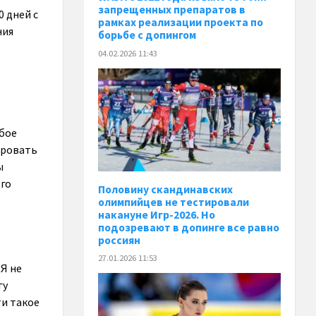
запрещенных препаратов в
 дней с
рамках реализации проекта по
ния
борьбе с допингом
04.02.2026 11:43
бое
ировать
ы
го
Половину скандинавских
олимпийцев не тестировали
накануне Игр-2026. Но
подозревают в допинге все равно
россиян
27.01.2026 11:53
«Я не
гу
ти такое