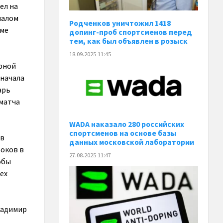
ел на
налом
Родченков уничтожил 1418
оме
допинг-проб спортсменов перед
тем, как был объявлен в розыск
18.09.2025 11:45
орной
Сначала
арь
 матча
WADA наказало 280 российских
спортсменов на основе базы
 в
данных московской лаборатории
роков в
27.08.2025 11:47
обы
ех
ладимир