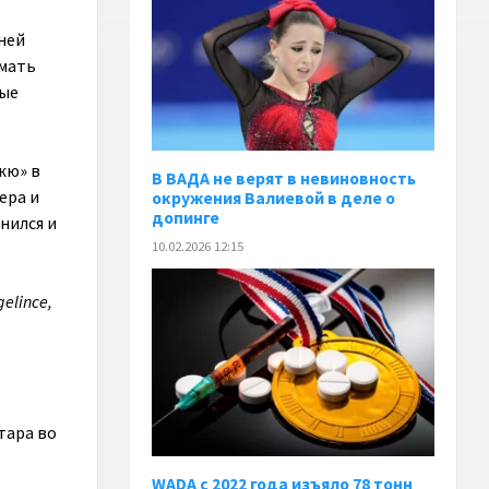
дней
имать
рые
жю» в
В ВАДА не верят в невиновность
ера и
окружения Валиевой в деле о
допинге
нился и
10.02.2026 12:15
gelince,
тара во
WADA с 2022 года изъяло 78 тонн