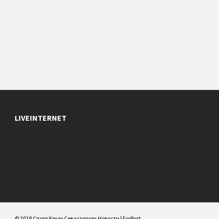
LIVEINTERNET
© 2018 Спорт Крым Севастополь Новости | ForPost