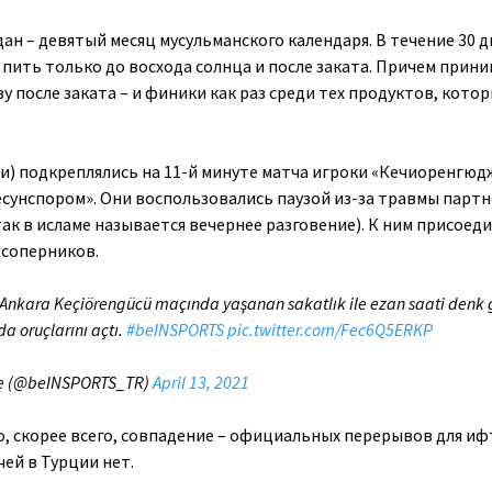
дан – девятый месяц мусульманского календаря. В течение 30 
 пить только до восхода солнца и после заката. Причем прин
 после заката – и финики как раз среди тех продуктов, кото
и) подкреплялись на 11-й минуте матча игроки «Кечиоренгюд
есунспором». Они воспользовались паузой из-за травмы партн
ак в исламе называется вечернее разговение). К ним присоеди
 соперников.
Ankara Keçiörengücü maçında yaşanan sakatlık ile ezan saati denk 
a oruçlarını açtı.
#beINSPORTS
pic.twitter.com/Fec6Q5ERKP
ye (@beINSPORTS_TR)
April 13, 2021
о, скорее всего, совпадение – официальных перерывов для иф
ей в Турции нет.