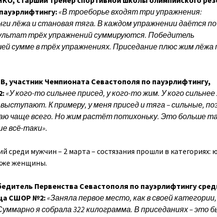
О, старший тренер спортивной школы олимпийского рез
 пауэрлифтингу:
«В троеборье входят три упражнения:
ги лёжа и становая тяга. В каждом упражнении даётся по
езультат трёх упражнений суммируются. Победитель
ей сумме в трёх упражнениях. Приседание плюс жим лёжа
, участник Чемпионата Севастополя по пауэрлифтингу,
2:
«У кого-то сильнее присед, у кого-то жим. У кого сильнее
 выступают. К примеру, у меня присед и тяга – сильные, п
ваю чаще всего. Но жим растёт потихоньку. Это больше т
е всё-таки».
й среди мужчин – 2 марта – состязания прошли в категориях: 
акже женщины.
едитель Первенства Севастополя по пауэрлифтингу сред
ца СШОР №2:
«Заняла первое место, как в своей категории, 
уммарно я собрала 322 килограмма. В приседаниях – это б