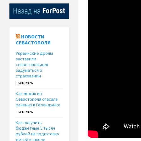
НОВОСТИ
СЕВАСТОПОЛЯ
Украинские дроны
заставили
севастопольцев
задуматься о
страховании
06.08.2026
Как медик из
Севастополя спасала
раненых в Геленджике
06.08.2026
Как получить
бюджетные 5 тысяч
рублей на подготовку
детей к школе