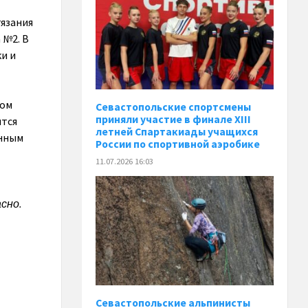
тязания
 №2. В
и и
ном
Севастопольские спортсмены
приняли участие в финале XIII
ится
летней Спартакиады учащихся
енным
России по спортивной аэробике
11.07.2026 16:03
сно.
Севастопольские альпинисты