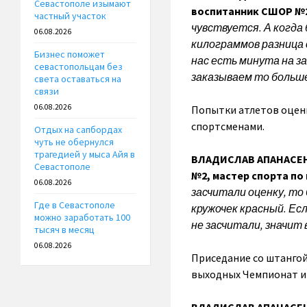
Севастополе изымают
воспитанник СШОР №
частный участок
чувствуется. А когда
06.08.2026
килограммов разница с
Бизнес поможет
нас есть минута на за
севастопольцам без
заказываем то больше
света оставаться на
связи
06.08.2026
Попытки атлетов оцен
спортсменами.
Отдых на сапбордах
чуть не обернулся
трагедией у мыса Айя в
ВЛАДИСЛАВ АПАНАСЕНК
Севастополе
№2, мастер спорта по
06.08.2026
засчитали оценку, то 
Где в Севастополе
кружочек красный. Есл
можно заработать 100
не засчитали, значит 
тысяч в месяц
06.08.2026
Приседание со штангой
выходных Чемпионат и 