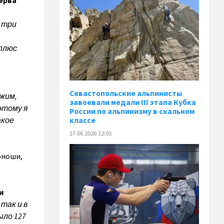
ерва
 три
 плюс
Севастопольские альпинисты
 жим,
завоевали медали III этапа Кубка
оэтому я
России по альпинизму в скальном
акое
классе
17.06.2026 12:05
юноши,
и
так и в
ыло 127