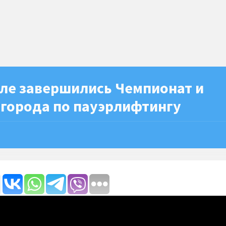
оле завершились Чемпионат и
 города по пауэрлифтингу