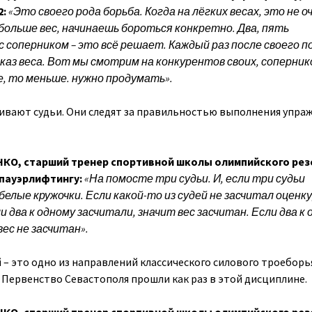
2:
«Это своего рода борьба. Когда на лёгких весах, это не о
 больше вес, начинаешь бороться конкретно. Два, пять
 соперником – это всё решает. Каждый раз после своего п
каз веса. Вот мы смотрим на конкурентов своих, соперник
, то меньше. нужно продумать».
ивают судьи. Они следят за правильностью выполнения упра
О, старший тренер спортивной школы олимпийского рез
 пауэрлифтингу:
«На помосте три судьи. И, если три судьи
белые кружочки. Если какой-то из судей не засчитал оценку
и два к одному засчитали, значит вес засчитан. Если два к
вес не засчитан».
 – это одно из направлений классического силового троеборья
Первенство Севастополя прошли как раз в этой дисциплине.