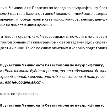
лись Чемпионат и Первенство города по пауэрлифтингу. Сос
поле 3 марта на базе спортивной школы олимпийского резерва
пределяли победителей в категориях: юниоры, юноши, девушк
нье на помост вышли мужчины.
и говорят судьям, какой вес собираются покорить на очеред
тангой больше ста килограммов – с этой задачей здесь справ
 двести и выше. Такое по силам опытным и хорошо подготовл
, участник Чемпионата Севастополя по пауэрлифтингу,
2:
«Если техника будет хорошая, то это абсолютно безопа
кривой спиной, конечно, это всё очень опасно. А так, у нас
ый, его недооценивают».
ялось по три попытки.
, участник Чемпионата Севастополя по пауэрлифтингу,