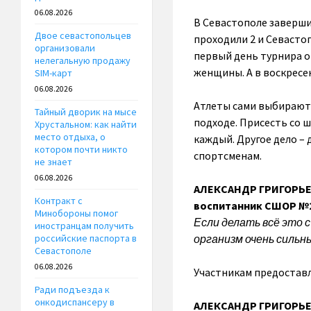
06.08.2026
В Севастополе заверши
Двое севастопольцев
проходили 2 и Севасто
организовали
первый день турнира о
нелегальную продажу
женщины. А в воскресе
SIM-карт
06.08.2026
Атлеты сами выбирают 
Тайный дворик на мысе
подходе. Присесть со ш
Хрустальном: как найти
место отдыха, о
каждый. Другое дело –
котором почти никто
спортсменам.
не знает
06.08.2026
АЛЕКСАНДР ГРИГОРЬЕВ
Контракт с
воспитанник СШОР №
Минобороны помог
Если делать всё это с 
иностранцам получить
организм очень сильн
российские паспорта в
Севастополе
06.08.2026
Участникам предоставл
Ради подъезда к
онкодиспансеру в
АЛЕКСАНДР ГРИГОРЬЕВ