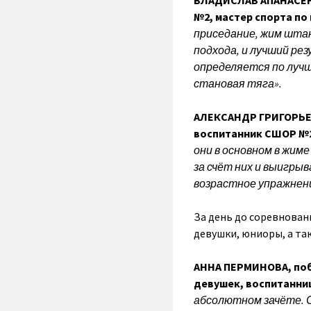
ВЛАДИСЛАВ АПАНАСЕНК
№2, мастер спорта по
приседание, жим штан
подхода, и лучший р
определяется по лучш
становая тяга».
АЛЕКСАНДР ГРИГОРЬЕВ
воспитанник СШОР №
они в основном в жиме
за счёт них и выигры
возрастное упражнени
За день до соревновани
девушки, юниоры, а т
АННА ПЕРМИНОВА, поб
девушек, воспитанни
абсолютном зачёте. С