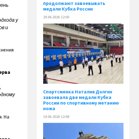
продолжают завоевывать
чень
медали Кубка России
29.06.2026 12:00
одхода у
ов и
жнения
ерва
,
Спортсменка Наталия Долгих
 одному
завоевала две медали Кубка
России по спортивному метанию
ножа
. На
19.06.2026 12:08