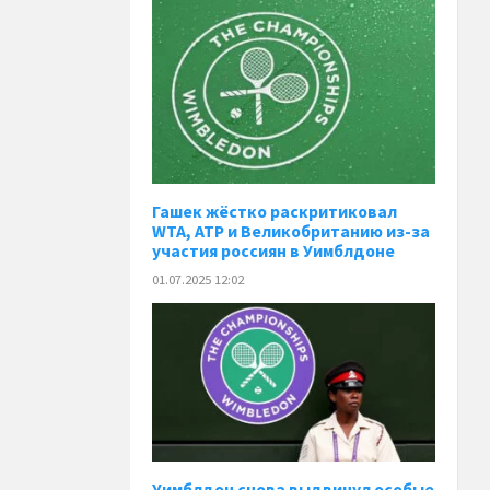
Гашек жёстко раскритиковал
WTA, ATP и Великобританию из-за
участия россиян в Уимблдоне
01.07.2025 12:02
Уимблдон снова выдвинул особые