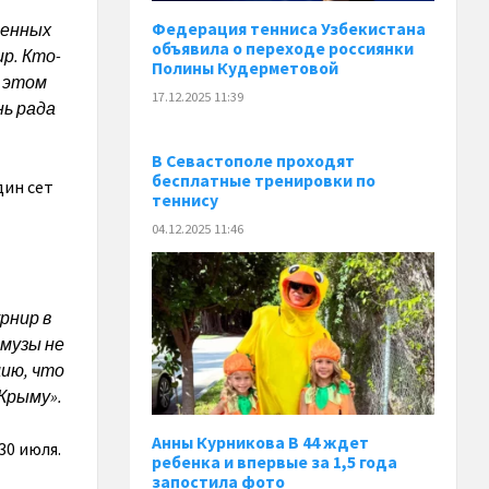
Федерация тенниса Узбекистана
ленных
объявила о переходе россиянки
р. Кто-
Полины Кудерметовой
а этом
17.12.2025 11:39
нь рада
В Севастополе проходят
бесплатные тренировки по
дин сет
теннису
04.12.2025 11:46
рнир в
 музы не
ию, что
 Крыму».
Анны Курникова В 44 ждет
30 июля.
ребенка и впервые за 1,5 года
запостила фото