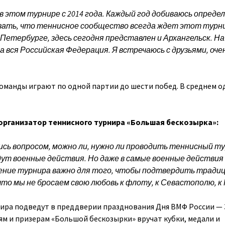
в этом турнире с 2014 года. Каждый год добиваюсь опреде
казать, что теннисное сообщество всегда ждет этот турни
в Петербурге, здесь сегодня представлен и Архангельск. Н
 вся Российская Федерация. Я встречаюсь с друзьями, оче
оманды играют по одной партии до шести побед. В среднем о
организатор теннисного турнира «Большая бескозырка»:
лись вопросом, можно ли, нужно ли проводить теннисный ту
ут военные действия. Но даже в самые военные действия
ение турнира важно для того, чтобы подтвердить традиц
что мы не бросаем свою любовь к флоту, к Севастополю, к
ира подведут в преддверии празднования Дня ВМФ России — 
ям и призерам «Большой бескозырки» вручат кубки, медали и