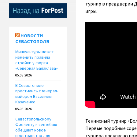
турнир в преддверии Д
игры.
НОВОСТИ
СЕВАСТОПОЛЯ
Минкультуры может
изменить правила
стройки у форта
«Северная Балаклава»
05.08.2026
В Севастополе
простились с генерал-
майором Василием
Казаченко
05.08.2026
Севастопольскому
Теннисный турнир «Бол
Фиоленту к сентябрю
Первые подобные сорев
обещают новое
турнира прекрасно пом
пространство для