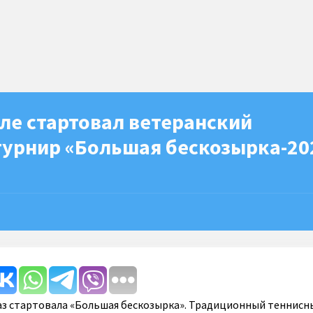
ле стартовал ветеранский
турнир «Большая бескозырка-20
раз стартовала «Большая бескозырка». Традиционный теннисн