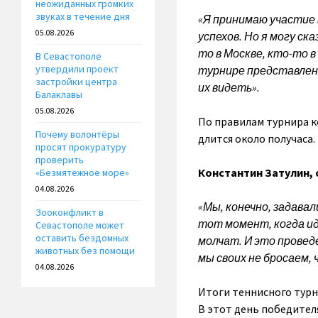
неожиданных громких
звуках в течение дня
«Я принимаю участие 
05.08.2026
успехов. Но я могу с
то в Москве, кто-то 
В Севастополе
утвердили проект
турнире представлена
застройки центра
их видеть».
Балаклавы
05.08.2026
По правилам турнира к
Почему волонтёры
длится около получаса.
просят прокуратуру
проверить
Константин Затулин, 
«Безмятежное море»
04.08.2026
«Мы, конечно, задава
Зооконфликт в
тот момент, когда ид
Севастополе может
оставить бездомных
молчат. И это провед
животных без помощи
мы своих не бросаем, 
04.08.2026
Итоги теннисного турн
В этот день победител