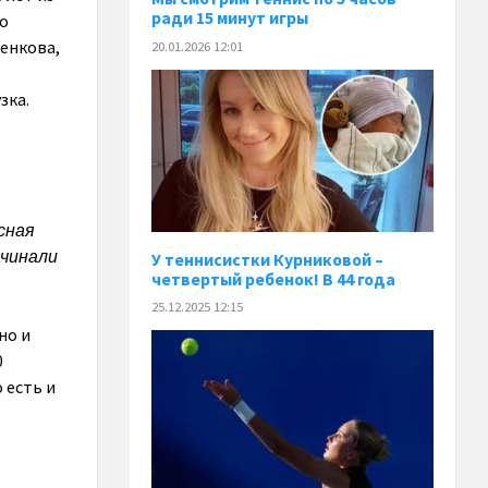
ради 15 минут игры
то
енкова,
20.01.2026 12:01
зка.
сная
ачинали
У теннисистки Курниковой –
четвертый ребенок! В 44 года
25.12.2025 12:15
но и
0
 есть и