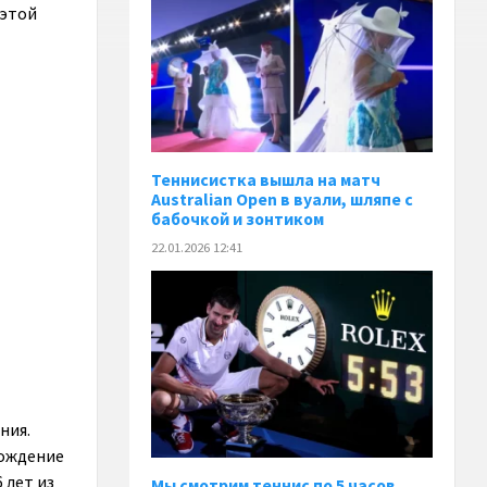
 этой
Теннисистка вышла на матч
Australian Open в вуали, шляпе с
бабочкой и зонтиком
22.01.2026 12:41
ния.
рождение
 лет из
Мы смотрим теннис по 5 часов