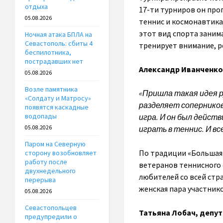
отдыха
17-ти турниров он проп
05.08.2026
теннис и космонавтика
этот вид спорта заним
Ночная атака БПЛА на
Севастополь: сбиты 4
тренирует внимание, р
беспилотника,
пострадавших нет
Александр Иванченко
05.08.2026
Возле памятника
«Пришла такая идея 
«Солдату и Матросу»
разделяет соперников
появятся каскадные
водопады
игра. И он был дейст
играть в теннис. И вс
05.08.2026
Паром на Северную
По традиции «Большая 
сторону возобновляет
работу после
ветеранов теннисного 
двухнедельного
любителей со всей стр
перерыва
женская пара участнико
05.08.2026
Севастопольцев
Татьяна Лобач, депут
предупредили о