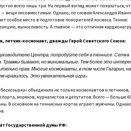
устил всего лишь три. На первый взгляд может показаться, ч
 — вещи несовместимые. Однако, по словам Александра Иванч
ает особое место в подготовке покорителей космоса. Теннис
еакцию, выносливость. А главное — это отличная кардионагру
в, летчик-космонавт, дважды Герой Советского Союза:
руководителю Центра: попробуйте себя в теннисе. Сетка
. Травмы бывают, но минимальные. Тем более это интере
вительно прав. Многие космонавты, в том числе Гагарин, н
ем нравилось. Это увлекательная игра».
бескозырка» объединила не только космонавтов и летчиков, 
спорта, моряков, журналистов и депутатов. Всего — больше 6
аны. В основном на теннисных кортах играют мужчины. Однако
в.
ат Государственной думы РФ: