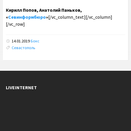
Кирилл Попов, Анатолий Паньков,
«
Севинформбюро
»
[/vc_column_text][/vc_column]
[/vc_row]
14.01.2019
Бокс
Tags:
Севастополь
LIVEINTERNET