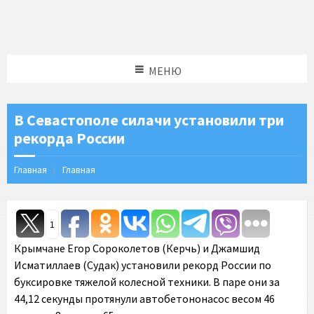
МЕНЮ
В Севастополе силачи установили три
рекорда России
Главная
Главная
1
Крымчане Егор Сороколетов (Керчь) и Джамшид
Исматиллаев (Судак) установили рекорд России по
буксировке тяжелой колесной техники. В паре они за
44,12 секунды протянули автобетононасос весом 46