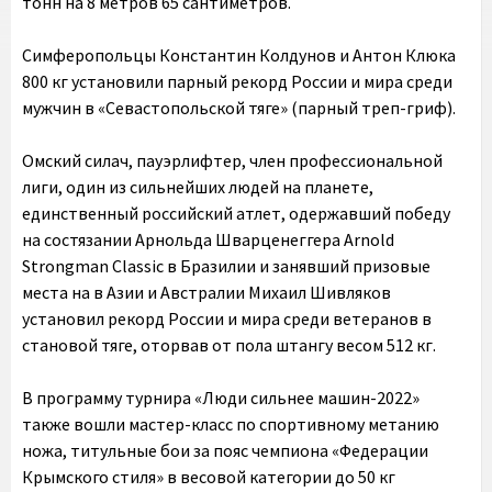
тонн на 8 метров 65 сантиметров.
Симферопольцы Константин Колдунов и Антон Клюка
800 кг установили парный рекорд России и мира среди
мужчин в «Севастопольской тяге» (парный треп-гриф).
Омский силач, пауэрлифтер, член профессиональной
лиги, один из сильнейших людей на планете,
единственный российский атлет, одержавший победу
на состязании Арнольда Шварценеггера Arnold
Strongman Classic в Бразилии и занявший призовые
места на в Азии и Австралии Михаил Шивляков
установил рекорд России и мира среди ветеранов в
становой тяге, оторвав от пола штангу весом 512 кг.
В программу турнира «Люди сильнее машин-2022»
также вошли мастер-класс по спортивному метанию
ножа, титульные бои за пояс чемпиона «Федерации
Крымского стиля» в весовой категории до 50 кг