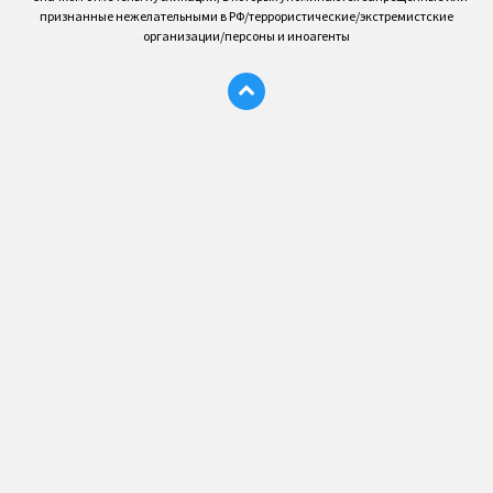
признанные нежелательными в РФ/террористические/экстремистские
организации/персоны и иноагенты