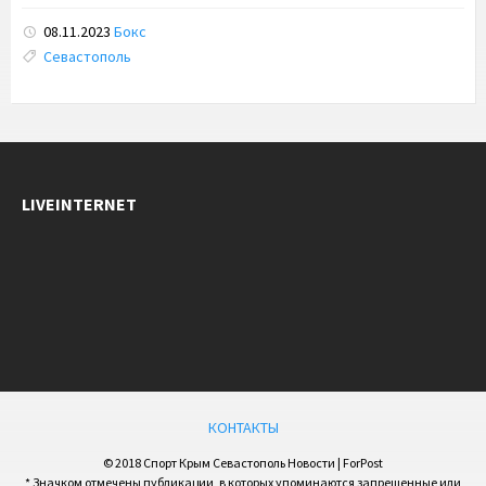
08.11.2023
Бокс
Tags:
Севастополь
LIVEINTERNET
КОНТАКТЫ
© 2018 Спорт Крым Севастополь Новости | ForPost
* Значком отмечены публикации, в которых упоминаются запрещенные или