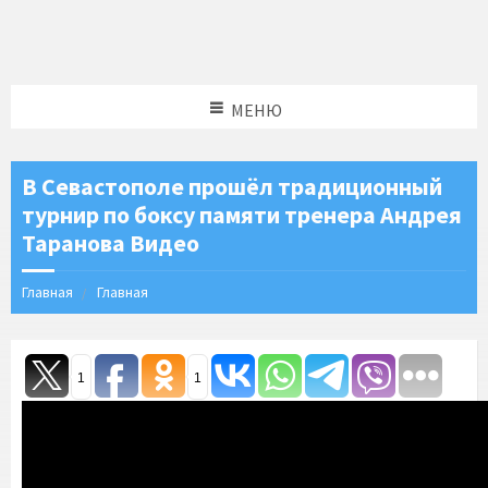
МЕНЮ
В Севастополе прошёл традиционный
турнир по боксу памяти тренера Андрея
Таранова Видео
Главная
Главная
1
1