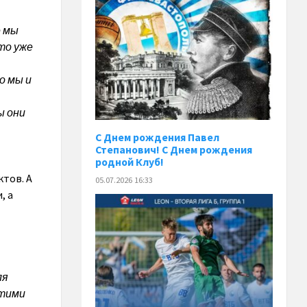
е мы
то уже
о мы и
ы они
С Днем рождения Павел
Степанович! С Днем рождения
родной Клуб!
ктов. А
05.07.2026 16:33
, а
ля
этими