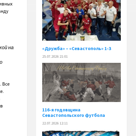
тивных
анду
кой на
«Дружба» – «Севастополь» 1-3
25.07.2026 21:01
о
. Все
е.
а
 в
116-я годовщина
Севастопольского футбола
22.07.2026 12:11