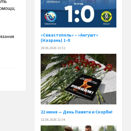
ать
помощи,
«Севастополь» – «Ангушт»
тязания
(Назрань) 1-0
28.06.2026 13:32
22 июня — День Памяти и Скорби!
22.06.2026 21:34