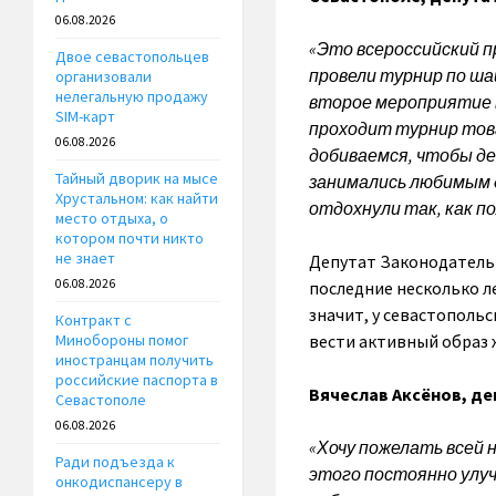
06.08.2026
«Это всероссийский п
Двое севастопольцев
провели турнир по ша
организовали
нелегальную продажу
второе мероприятие в
SIM-карт
проходит турнир това
06.08.2026
добиваемся, чтобы де
Тайный дворик на мысе
занимались любимым д
Хрустальном: как найти
отдохнули так, как п
место отдыха, о
котором почти никто
не знает
Депутат Законодательн
06.08.2026
последние несколько л
значит, у севастопольс
Контракт с
вести активный образ 
Минобороны помог
иностранцам получить
российские паспорта в
Вячеслав Аксёнов, д
Севастополе
06.08.2026
«Хочу пожелать всей 
Ради подъезда к
этого постоянно улу
онкодиспансеру в