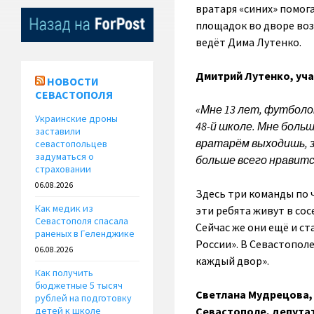
вратаря «синих» помог
площадок во дворе возл
ведёт Дима Лутенко.
Дмитрий Лутенко, уча
НОВОСТИ
СЕВАСТОПОЛЯ
«Мне 13 лет, футболо
Украинские дроны
48-й школе. Мне боль
заставили
вратарём выходишь, з
севастопольцев
задуматься о
больше всего нравитс
страховании
06.08.2026
Здесь три команды по 
Как медик из
эти ребята живут в сос
Севастополя спасала
Сейчас же они ещё и с
раненых в Геленджике
России». В Севастопол
06.08.2026
каждый двор».
Как получить
бюджетные 5 тысяч
Светлана Мудрецова,
рублей на подготовку
Севастополе, депутат
детей к школе