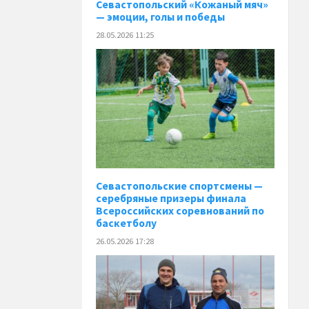
️Севастопольский «Кожаный мяч»
— эмоции, голы и победы
28.05.2026 11:25
Севастопольские спортсмены —
серебряные призеры финала
Всероссийских соревнований по
баскетболу
26.05.2026 17:28