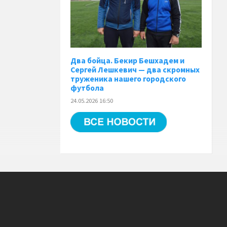
Два бойца. Бекир Бешхадем и
Сергей Лешкевич — два скромных
труженика нашего городского
футбола
24.05.2026 16:50