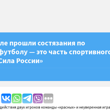
ле прошли состязания по
утболу — это часть спортивног
Сила России»
действия двух игроков команды «красных» и неуверенная игр