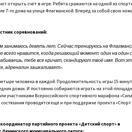
ают открыть счёт в игре. Ребята сражаются на одной из спор
е 7-го дома на улице Флагманской. Вперёд за собой свою ком
стник соревнований:
м занимаюсь девять лет. Сейчас тренируюсь на Флагманс
ше всего нравится, когда решающий момент: один на один с
абиваешь, тебе все кричат, скандируют твоё имя. Вот эт
я, адреналин зашкаливает».
четыре человека в каждой. Продолжительность игры 15 минут
едних домах. И постоянно собираются играть на этой площадк
тали участниками Всероссийского спортивного марафона «Сил
е состязания проводятся ещё и при поддержке проекта «Спорт
 координатор партийного проекта «Детский спорт» в
 Ленинского муниципального округа: