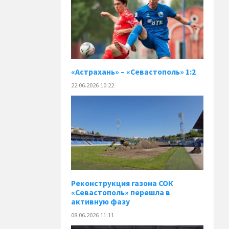
«Астрахань» – «Севастополь» 1:2
22.06.2026 10:22
Реконструкция газона СОК
«Севастополь» перешла в
активную фазу
08.06.2026 11:11