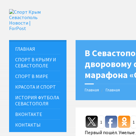
ГЛАВНАЯ
В Севастопо
СПОРТ В КРЫМУ И
дворовому ф
СЕВАСТОПОЛЕ
марафона «
СПОРТ В МИРЕ
КРАСОТА И СПОРТ
Главная
Главная
ИСТОРИЯ ФУТБОЛА
СЕВАСТОПОЛЯ
ВКОНТАКТЕ
1
1
КОНТАКТЫ
Первый пошёл. Умелые 