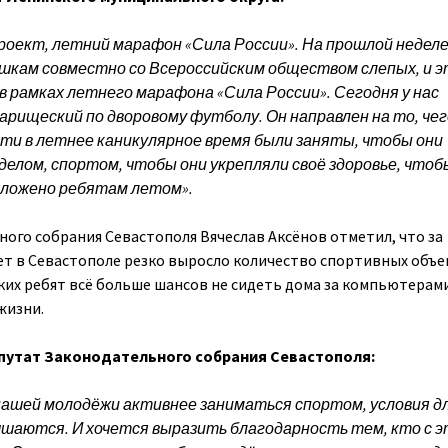
роект, летний марафон «Сила России». На прошлой недел
шкам совместно со Всероссийским обществом слепых, и э
 рамках летнего марафона «Сила России». Сегодня у нас
рищеский по дворовому футболу. Он направлен на то, чег
ти в летнее каникулярное время были заняты, чтобы они
елом, спортом, чтобы они укрепляли своё здоровье, чтоб
оложено ребятам летом».
ого собрания Севастополя Вячеслав Аксёнов отметил, что за
ет в Севастополе резко выросло количество спортивных объе
ких ребят всё больше шансов не сидеть дома за компьютерами
жизни.
епутат Законодательного собрания Севастополя:
нашей молодёжи активнее заниматься спортом, условия д
чшаются. И хочется выразить благодарность тем, кто с 