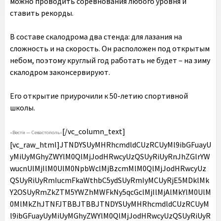
можно проводить соревнования любого уровня и
ставить рекорды.
В составе скалодрома два стенда: для лазания на
сложность и на скорость. Он расположен под открытым
небом, поэтому круглый год работать не будет – на зиму
скалодром законсервируют.
Его открытие приурочили к 50-летию спортивной
школы.
[/vc_column_text]
«
Вести — Севастополь
«
[vc_raw_html]JTNDYSUyMHRhcmdldCUzRCUyMl9ibGFuayU
yMiUyMGhyZWYlM0QlMjJodHRwcyUzQSUyRiUyRnJhZGlrYW
wucnUlMjIlM0UlM0NpbWclMjBzcmMlM0QlMjJodHRwcyUz
QSUyRiUyRmIucmFkaWthbC5ydSUyRmIyMCUyRjE5MDklMk
Y2OSUyRmZkZTM5YWZhMWFkNy5qcGclMjIlMjAlMkYlM0UlM
0MlMkZhJTNFJTBBJTBBJTNDYSUyMHRhcmdldCUzRCUyM
l9ibGFuayUyMiUyMGhyZWYlM0QlMjJodHRwcyUzQSUyRiUyR