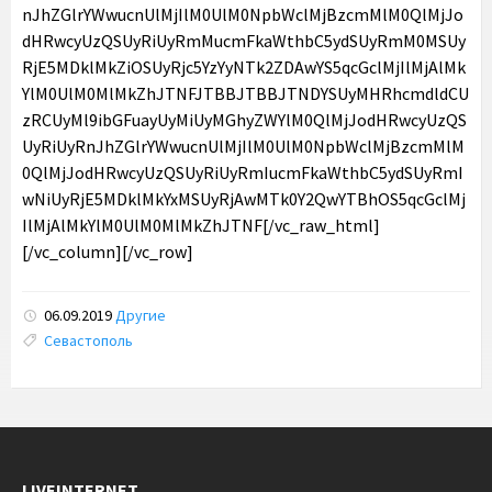
nJhZGlrYWwucnUlMjIlM0UlM0NpbWclMjBzcmMlM0QlMjJo
dHRwcyUzQSUyRiUyRmMucmFkaWthbC5ydSUyRmM0MSUy
RjE5MDklMkZiOSUyRjc5YzYyNTk2ZDAwYS5qcGclMjIlMjAlMk
YlM0UlM0MlMkZhJTNFJTBBJTBBJTNDYSUyMHRhcmdldCU
zRCUyMl9ibGFuayUyMiUyMGhyZWYlM0QlMjJodHRwcyUzQS
UyRiUyRnJhZGlrYWwucnUlMjIlM0UlM0NpbWclMjBzcmMlM
0QlMjJodHRwcyUzQSUyRiUyRmIucmFkaWthbC5ydSUyRmI
wNiUyRjE5MDklMkYxMSUyRjAwMTk0Y2QwYTBhOS5qcGclMj
IlMjAlMkYlM0UlM0MlMkZhJTNF[/vc_raw_html]
[/vc_column][/vc_row]
06.09.2019
Другие
Tags:
Севастополь
LIVEINTERNET