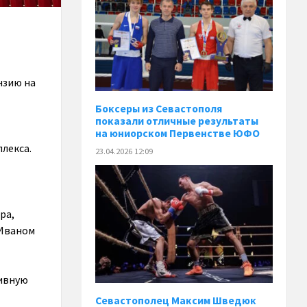
нзию на
Боксеры из Севастополя
показали отличные результаты
на юниорском Первенстве ЮФО
плекса.
23.04.2026 12:09
ра,
 Иваном
тивную
Севастополец Максим Шведюк