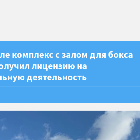
ле комплекс с залом для бокса
получил лицензию на
льную деятельность