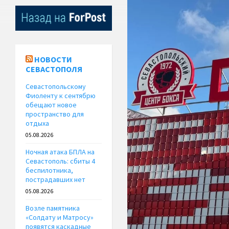
НОВОСТИ
СЕВАСТОПОЛЯ
Севастопольскому
Фиоленту к сентябрю
обещают новое
пространство для
отдыха
05.08.2026
Ночная атака БПЛА на
Севастополь: сбиты 4
беспилотника,
пострадавших нет
05.08.2026
Возле памятника
«Солдату и Матросу»
появятся каскадные