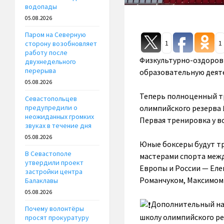
водопады
05.08.2026
Паром на Северную
сторону возобновляет
1
1
работу после
Физкультурно-оздорови
двухнедельного
перерыва
образовательную деят
05.08.2026
Теперь полноценный т
Севастопольцев
олимпийского резерва №
предупредили о
неожиданных громких
Первая тренировка у 
звуках в течение дня
05.08.2026
Юные боксеры будут тр
В Севастополе
мастерами спорта межд
утвердили проект
Европы и России — Ел
застройки центра
Романчуком, Максимом
Балаклавы
05.08.2026
️Дополнительный на
Почему волонтёры
школу олимпийского ре
просят прокуратуру