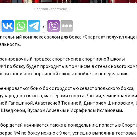
Спартак Севастополь
3
тельный комплекс с залом для бокса «Спартак» получил лице
ельность.
ренировочный процесс спортсменов спортивной школы
4 по боксу будет проходить в том числе в стенах нового ком
воспитанников спортивной школы пройдёт в понедельник.
енироваться бок о бок с гордостью севастопольского бокса,
ународного класса, мастерами спорта России, чемпионами ми
еной Гапешиной, Анастасией Тюниной, Дмитрием Шиповским,
 Шведюком, Вусалом Алиевым и Исрафилом Исламовым.
бор детей начинается также в понедельник, попасть в Спор
зерва №4 по боксу можно с 9 лет, успешно выполнив тестовые