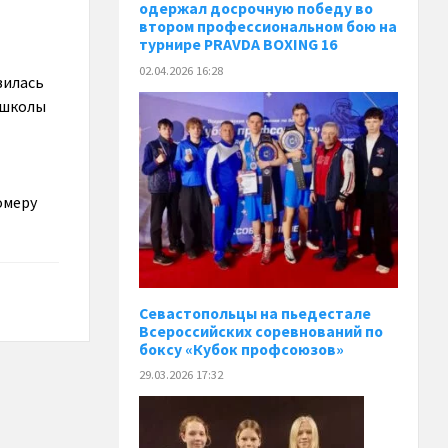
одержал досрочную победу во
втором профессиональном бою на
турнире PRAVDA BOXING 16
02.04.2026 16:28
вилась
 школы
омеру
Севастопольцы на пьедестале
Всероссийских соревнований по
боксу «Кубок профсоюзов»
29.03.2026 17:32