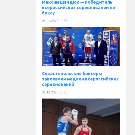
Максим Шведюк — победитель
всероссийских соревнований по
боксу
24.01.2026 11:57
Севастопольские боксеры
завоевали медали всероссийских
соревнований
27.12.2025 11:35