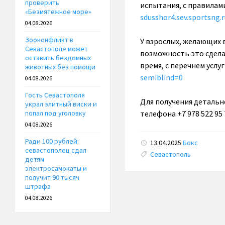
проверить
испытания, с правилам
«Безмятежное море»
sdusshor4.sev.sportsng.r
04.08.2026
Зооконфликт в
У взрослых, желающих 
Севастополе может
возможность это сдел
оставить бездомных
время, с перечнем услу
животных без помощи
semiblind=0
04.08.2026
Гость Севастополя
Для получения детальн
украл элитный виски и
телефона +7 978 522 95 
попал под уголовку
04.08.2026
Ради 100 рублей:
13.04.2025
Бокс
севастополец сдал
Tags:
Севастополь
детям
электросамокаты и
получит 90 тысяч
штрафа
04.08.2026