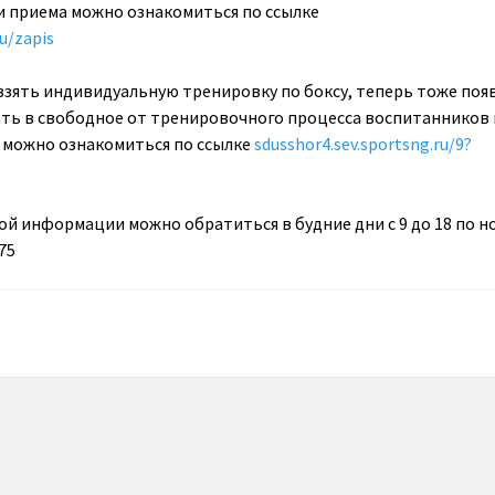
и приема можно ознакомиться по ссылке
u/zapis
взять индивидуальную тренировку по боксу, теперь тоже поя
ать в свободное от тренировочного процесса воспитанников
г можно ознакомиться по ссылке
sdusshor4.sev.sportsng.ru/9?
ой информации можно обратиться в будние дни с 9 до 18 по н
75